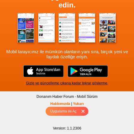
edin.
Mobil tarayıcınız ile mümkün olanların yanı sıra, birçok yeni ve
faydalı özelliğe erişin.
Gizle ve güncelleme çıkana kadar tekrar gösterme.
Donanım Haber Forum - Mobil Sürüm
Hakkımızda
|
Yukarı
Uygulama ile Aç
Tam sürüm için Tıklayınız
Version: 1.1.2306