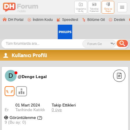
Uygulama
Teknoloji
Giriş ve
ile Aç
Haberleri
Kayıt
DH Portal
İndirim Kodu
Speedtest
Bölüme Git
Destek
Kullanıcı Profili
D
@Denge Legal
01 Mart 2024
Takip Ettikleri
Er
Tarihinde Katıldı
0 üye
Görüntülenme (
?
)
9 (Bu ay: 0)