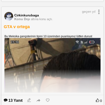
geçen yıl
Cirkinkurubaga
Konu Dışı
altına konu açtı.
GTA v ortega
Bu Meksika gangsterinin tipini 10 üzerinden puanlayınız lütfen durust
13 Yanıt
0