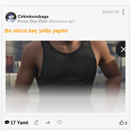
geçen yıl
Cirkinkurubaga
Konu Dışı Özel
altına konu açtı.
Bu vücut kaç yılda yapılır
17 Yanıt
0