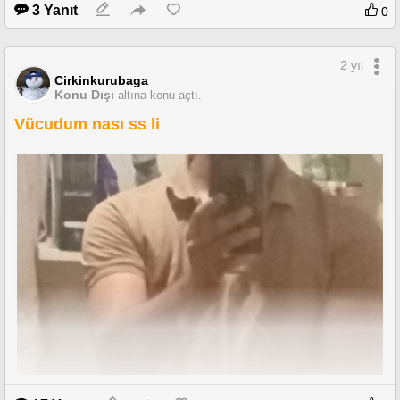
3 Yanıt
0
2 yıl
Cirkinkurubaga
Konu Dışı
altına konu açtı.
Vücudum nası ss li