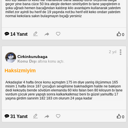
geçer yine bana cüce 50 lira ateşle derken sinirliydim bı tane yapıştırdım o
şoka uğradı hemen bacağından kaldırıp kilo avantajımı kullanarak yatırdım
millet zor ayirdi bu herif de 19 yaşında not:bu herif elit keko ondan yatırdım
normal kekolara sakın bulaşmayın bıçağı yersiniz
14 Yanıt
0
2 yıl
Cirkinkurubaga
Konu Dışı
altına konu açtı.
Haksizmiyim
Arkadaşlar 4 hafta önce konu açmıştım 175 im diye yanlış ölçümmus 165
misim 1 hafta önce 187 çocuğun sevgilisine bakmadigim halde ne bakiyon
dedi kekoydu bende sövdüm elemanda 60 kilo falan ben 80 kiloyum bı tane
vurdum çocuk yere yapıştı sonra kalkarkalkmaz beni bı güzel yamulttu 17
yaşına girdim sanırım 182 183 cm olurum 24 yaşa kadar
31 Yanıt
0