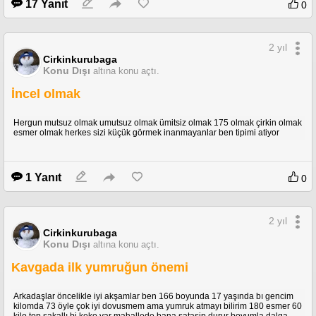
17 Yanıt
0
2 yıl
Cirkinkurubaga
Konu Dışı
altına konu açtı.
İncel olmak
Hergun mutsuz olmak umutsuz olmak ümitsiz olmak 175 olmak çirkin olmak
esmer olmak herkes sizi küçük görmek inanmayanlar ben tipimi atiyor
1 Yanıt
0
2 yıl
Cirkinkurubaga
Konu Dışı
altına konu açtı.
Kavgada ilk yumruğun önemi
Arkadaşlar öncelikle iyi akşamlar ben 166 boyunda 17 yaşında bı gencim
kilomda 73 öyle çok iyi dovusmem ama yumruk atmayı bilirim 180 esmer 60
kilo top sakallı bi keko var mahallede bana satasip durur boyumla dalga