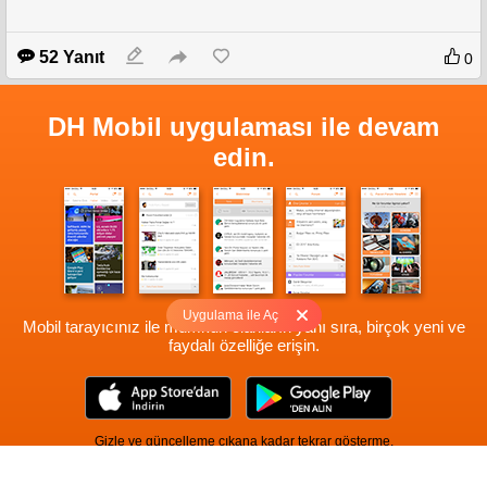
52 Yanıt
0
DH Mobil uygulaması ile devam
edin.
Uygulama ile Aç
Mobil tarayıcınız ile mümkün olanların yanı sıra, birçok yeni ve
faydalı özelliğe erişin.
Gizle ve güncelleme çıkana kadar tekrar gösterme.