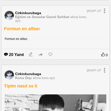
geçen yıl
Cirkinkurubaga
Eğitim ve Sınavlar Genel Sohbet
altına konu
açtı.
Formun en alfası
Formun en alfası
20 Yanıt
0
geçen yıl
Cirkinkurubaga
Konu Dışı
altına konu açtı.
Tipim nasıl ss li