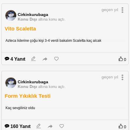
geçen yıl
Cirkinkurubaga
Konu Dışı
altına konu açtı.
Vito Scaletta
Azteca liderine çoğu kişi 3-4 verdi bakalım Scaletta kaç alcak
4 Yanıt
0
geçen yıl
Cirkinkurubaga
Konu Dışı
altına konu açtı.
Form Yıkıklık Testi
Kaç sevgiliniz oldu
160 Yanıt
0