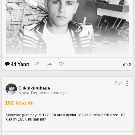
44 Yanıt
2
2 yıl
Cirkinkurubaga
Konu Dışı
altına konu açtı.
182 kısa mı
Selamlar şuan boyum 177 178 arası doktor 182 de durcak dedi sizce 182
kısa mı 185 üstü şart mı?