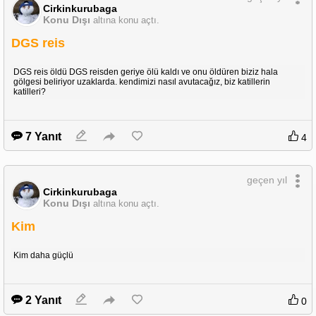
Cirkinkurubaga
Konu Dışı
altına konu açtı.
DGS reis
DGS reis öldü DGS reisden geriye ölü kaldı ve onu öldüren biziz hala
gölgesi beliriyor uzaklarda. kendimizi nasıl avutacağız, biz katillerin
katilleri?
7 Yanıt
4
geçen yıl
Cirkinkurubaga
Konu Dışı
altına konu açtı.
Kim
Kim daha güçlü
2 Yanıt
0