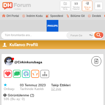
Uygulama
Teknoloji
Giriş ve
ile Aç
Haberleri
Kayıt
DH Portal
İndirim Kodu
Speedtest
Bölüme Git
Destek
Kullanıcı Profili
@Cirkinkurubaga
03 Temmuz 2023
Takip Ettikleri
Onbaşı
Tarihinde Katıldı
12 üye
Görüntülenme (
?
)
595 (Bu ay: 0)