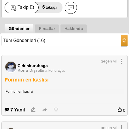
6
Takip Et
takipçi
Gönderiler
Fırsatlar
Hakkında
geçen yıl
Cirkinkurubaga
Konu Dışı
altına konu açtı.
Formun en kaslisi
Formun en kaslisi
7 Yanıt
0
geçen yıl