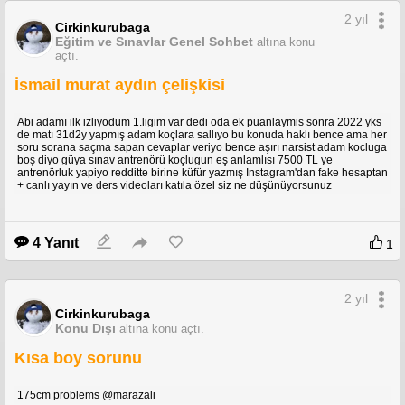
2 yıl
Cirkinkurubaga
Eğitim ve Sınavlar Genel Sohbet
altına konu
açtı.
İsmail murat aydın çelişkisi
Abi adamı ilk izliyodum 1.ligim var dedi oda ek puanlaymis sonra 2022 yks
de matı 31d2y yapmış adam koçlara sallıyo bu konuda haklı bence ama her
soru sorana saçma sapan cevaplar veriyo bence aşırı narsist adam kocluga
boş diyo güya sınav antrenörü koçlugun eş anlamlısı 7500 TL ye
antrenörluk yapiyo redditte birine küfür yazmış Instagram'dan fake hesaptan
+ canlı yayın ve ders videoları katıla özel siz ne düşünüyorsunuz
4 Yanıt
1
2 yıl
Cirkinkurubaga
Konu Dışı
altına konu açtı.
Kısa boy sorunu
175cm problems @marazali