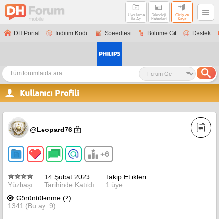
Uygulama
Teknoloji
Giriş ve
ile Aç
Haberleri
Kayıt
DH Portal
İndirim Kodu
Speedtest
Bölüme Git
Destek
Kullanıcı Profili
@Leopard76
+6
14 Şubat 2023
Takip Ettikleri
Yüzbaşı
Tarihinde Katıldı
1 üye
Görüntülenme (
?
)
1341 (Bu ay: 9)