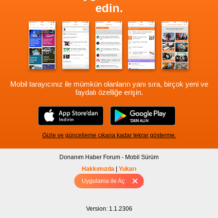
edin.
Mobil tarayıcınız ile mümkün olanların yanı sıra, birçok yeni ve
faydalı özelliğe erişin.
Gizle ve güncelleme çıkana kadar tekrar gösterme.
Donanım Haber Forum - Mobil Sürüm
Hakkımızda
|
Yukarı
Uygulama ile Aç
Tam sürüm için Tıklayınız
Version: 1.1.2306