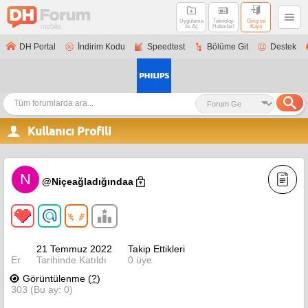
Uygulama
Teknoloji
Giriş ve
ile Aç
Haberleri
Kayıt
DH Portal
İndirim Kodu
Speedtest
Bölüme Git
Destek
Kullanıcı Profili
N
@Niçeağladığındaa
21 Temmuz 2022
Takip Ettikleri
Er
Tarihinde Katıldı
0 üye
Görüntülenme (
?
)
303 (Bu ay: 0)