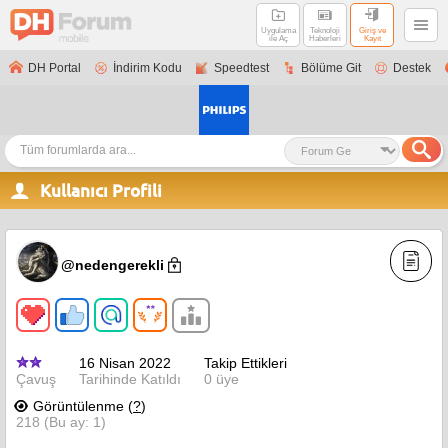
Uygulama
Teknoloji
Giriş ve
ile Aç
Haberleri
Kayıt
DH Portal
İndirim Kodu
Speedtest
Bölüme Git
Destek
Kullanıcı Profili
@nedengerekli
16 Nisan 2022
Takip Ettikleri
Çavuş
Tarihinde Katıldı
0 üye
Görüntülenme (
?
)
218 (Bu ay: 1)