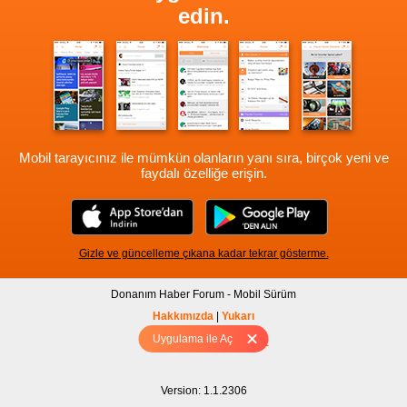
edin.
Mobil tarayıcınız ile mümkün olanların yanı sıra, birçok yeni ve
faydalı özelliğe erişin.
Gizle ve güncelleme çıkana kadar tekrar gösterme.
Donanım Haber Forum - Mobil Sürüm
Hakkımızda
|
Yukarı
Uygulama ile Aç
Tam sürüm için Tıklayınız
Version: 1.1.2306