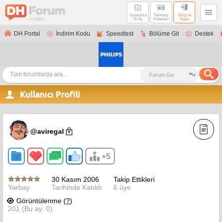
Uygulama
Teknoloji
Giriş ve
ile Aç
Haberleri
Kayıt
DH Portal
İndirim Kodu
Speedtest
Bölüme Git
Destek
Kullanıcı Profili
@aviregal
+5
30 Kasım 2006
Takip Ettikleri
Yarbay
Tarihinde Katıldı
6 üye
Görüntülenme (
?
)
201 (Bu ay: 0)