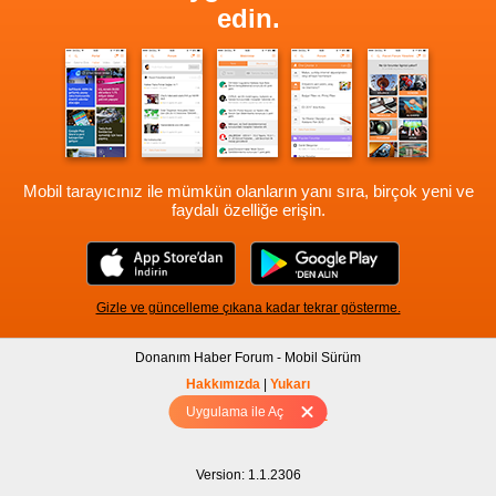
edin.
Mobil tarayıcınız ile mümkün olanların yanı sıra, birçok yeni ve
faydalı özelliğe erişin.
Gizle ve güncelleme çıkana kadar tekrar gösterme.
Donanım Haber Forum - Mobil Sürüm
Hakkımızda
|
Yukarı
Uygulama ile Aç
Tam sürüm için Tıklayınız
Version: 1.1.2306