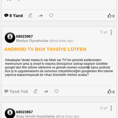
8 Yanıt
0
5 yıl
68023967
Medya Oynatıcılar
altına konu açtı.
ANDROİD TV BOX TAVSİYE LÜTFEN
Arkadaşlar Vestel marka tv var Allah var TV’nin görüntü kalitesinden
memnunum ama iş smart tv olayına dönüşünce ızdırap başlıyor özellikle
google’den film izleme sitelerine vs girmek resmen eziyet😁 bana android
box ip tv uygulamalarını da sorunsuz izleyebileceğim googleden film izleme
yapınca kapanmayacak bir cihaz önerebilir misiniz acaba?
Yanıt Yok
0
5 yıl
68023967
Araç tercih-kıyaslama
altına konu açtı.