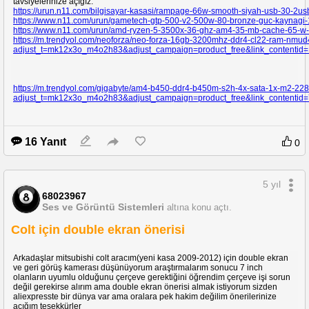
tavsiyelerinize açığız.
https://urun.n11.com/bilgisayar-kasasi/rampage-66w-smooth-siyah-usb-30-2
https://www.n11.com/urun/gametech-gtp-500-v2-500w-80-bronze-guc-kaynagi
https://www.n11.com/urun/amd-ryzen-5-3500x-36-ghz-am4-35-mb-cache-65-w-
https://m.trendyol.com/neoforza/neo-forza-16gb-3200mhz-ddr4-cl22-ram-nm
adjust_t=mk12x3o_m4o2h83&adjust_campaign=product_free&link_content
https://m.trendyol.com/gigabyte/am4-b450-ddr4-b450m-s2h-4x-sata-1x-m2-22
adjust_t=mk12x3o_m4o2h83&adjust_campaign=product_free&link_content
16 Yanıt
0
5 yıl
68023967
Ses ve Görüntü Sistemleri
altına konu açtı.
Colt için double ekran önerisi
Arkadaşlar mitsubishi colt aracım(yeni kasa 2009-2012) için double ekran
ve geri görüş kamerası düşünüyorum araştırmalarım sonucu 7 inch
olanların uyumlu olduğunu çerçeve gerektiğini öğrendim çerçeve işi sorun
değil gerekirse alırım ama double ekran önerisi almak istiyorum sizden
aliexpresste bir dünya var ama oralara pek hakim değilim önerilerinize
açığım teşekkürler