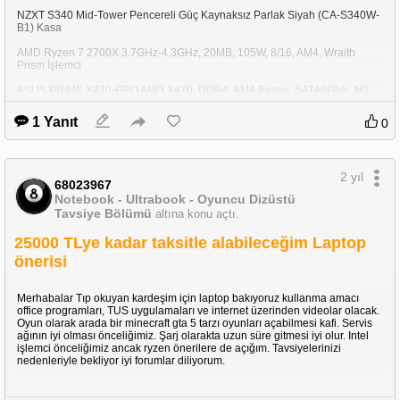
NZXT S340 Mid-Tower Pencereli Güç Kaynaksız Parlak Siyah (CA-S340W-
B1) Kasa
AMD Ryzen 7 2700X 3.7GHz-4.3GHz, 20MB, 105W, 8/16, AM4, Wraith
Prism İşlemci
ASUS PRIME X470-PRO AMD X470, DDR4, AM4 Ryzen, SATA6Gb/s, M2,
USB3.1, HDMI, DisplayPort ATX Anakart
1 Yanıt
0
SAMSUNG MZ-V7E250BW 970 EVO 250GB SSD M.2 3400-1500MB/s SSD
MSI GeForce RTX 2070 ARMOR 8G RTX2070, PCI-E16 3.0, 8GB/256bit
GDDR6, HDMI, 3xDisplayPort, USB Type-C Ekran kartı
2 yıl
68023967
AOC C24G1 24" 1 ms Full HD Curved 144 Hz Oyuncu Monitörü
Notebook - Ultrabook - Oyuncu Dizüstü
Tavsiye Bölümü
altına konu açtı.
Bu da kesilen kısımdan evime olan uzaklığı gösterir resim.
25000 TLye kadar taksitle alabileceğim Laptop
önerisi
Merhabalar Tıp okuyan kardeşim için laptop bakıyoruz kullanma amacı
office programları, TUS uygulamaları ve internet üzerinden videolar olacak.
Oyun olarak arada bir minecraft gta 5 tarzı oyunları açabilmesi kafi. Servis
ağının iyi olması önceliğimiz. Şarj olarakta uzun süre gitmesi iyi olur. Intel
işlemci önceliğimiz ancak ryzen önerilere de açığım. Tavsiyelerinizi
nedenleriyle bekliyor iyi forumlar diliyorum.