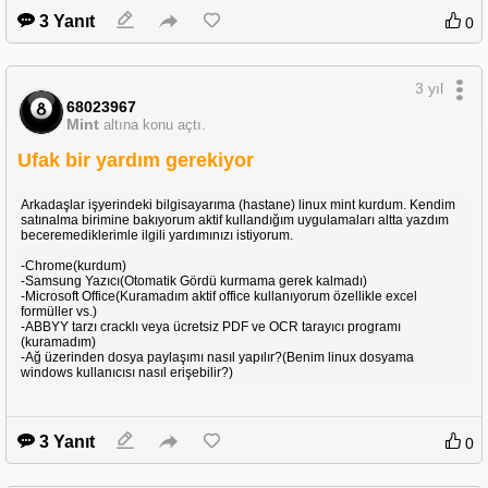
3 Yanıt
0
3 yıl
68023967
Mint
altına konu açtı.
Ufak bir yardım gerekiyor
Arkadaşlar işyerindeki bilgisayarıma (hastane) linux mint kurdum. Kendim
satınalma birimine bakıyorum aktif kullandığım uygulamaları altta yazdım
beceremediklerimle ilgili yardımınızı istiyorum.
-Chrome(kurdum)
-Samsung Yazıcı(Otomatik Gördü kurmama gerek kalmadı)
-Microsoft Office(Kuramadım aktif office kullanıyorum özellikle excel
formüller vs.)
-ABBYY tarzı cracklı veya ücretsiz PDF ve OCR tarayıcı programı
(kuramadım)
-Ağ üzerinden dosya paylaşımı nasıl yapılır?(Benim linux dosyama
windows kullanıcısı nasıl erişebilir?)
3 Yanıt
0