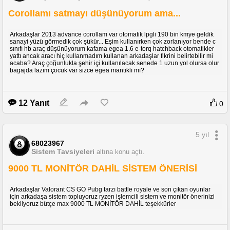
Corollamı satmayı düşünüyorum ama...
Arkadaşlar 2013 advance corollam var otomatik lpgli 190 bin kmye geldik
sanayi yüzü görmedik çok şükür... Eşim kullanırken çok zorlanıyor bende c
sınıfı hb araç düşünüyorum kafama egea 1.6 e-torq hatchback otomatikler
yattı ancak aracı hiç kullanmadım kullanan arkadaşlar fikrini belirtebilir mi
acaba? Araç çoğunlukla şehir içi kullanılacak senede 1 uzun yol olursa olur
bagajda lazım çocuk var sizce egea mantıklı mı?
12 Yanıt
0
5 yıl
68023967
Sistem Tavsiyeleri
altına konu açtı.
9000 TL MONİTÖR DAHİL SİSTEM ÖNERİSİ
Arkadaşlar Valorant CS GO Pubg tarzı battle royale ve son çıkan oyunlar
için arkadaşa sistem topluyoruz ryzen işlemcili sistem ve monitör önerinizi
bekliyoruz bütçe max 9000 TL MONİTÖR DAHİL teşekkürler