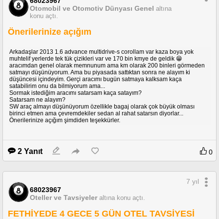
68023967
Otomobil ve Otomotiv Dünyası Genel
altına
konu açtı.
Önerilerinize açığım
Arkadaşlar 2013 1.6 advance multidrive-s corollam var kaza boya yok
muhtelif yerlerde tek tük çizikleri var ve 170 bin kmye de geldik 😁
aracımdan genel olarak memnunum ama km olarak 200 binleri görmeden
satmayı düşünüyorum. Ama bu piyasada sattıktan sonra ne alayım ki
düşüncesi içindeyim. Gerçi aracımı bugün satmaya kalksam kaça
satabilirim onu da bilmiyorum ama...
Sormak istediğim aracımı satarsam kaça satayım?
Satarsam ne alayım?
SW araç almayı düşünüyorum özellikle bagaj olarak çok büyük olması
birinci etmen ama çevremdekiler sedan al rahat satarsın diyorlar...
Önerilerinize açığım şimdiden teşekkürler.
2 Yanıt
0
7 yıl
68023967
Oteller ve Tavsiyeler
altına konu açtı.
FETHİYEDE 4 GECE 5 GÜN OTEL TAVSİYESİ