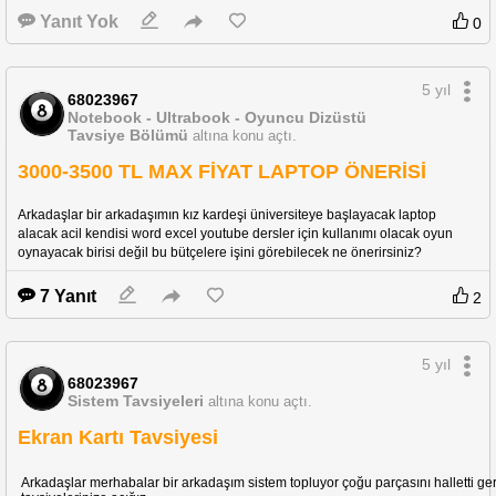
Yanıt Yok
0
5 yıl
68023967
Notebook - Ultrabook - Oyuncu Dizüstü
Tavsiye Bölümü
altına konu açtı.
3000-3500 TL MAX FİYAT LAPTOP ÖNERİSİ
Arkadaşlar bir arkadaşımın kız kardeşi üniversiteye başlayacak laptop 
alacak acil kendisi word excel youtube dersler için kullanımı olacak oyun 
oynayacak birisi değil bu bütçelere işini görebilecek ne önerirsiniz?
7 Yanıt
2
5 yıl
68023967
Sistem Tavsiyeleri
altına konu açtı.
Ekran Kartı Tavsiyesi
Arkadaşlar merhabalar bir arkadaşım sistem topluyor çoğu parçasını halletti geriy