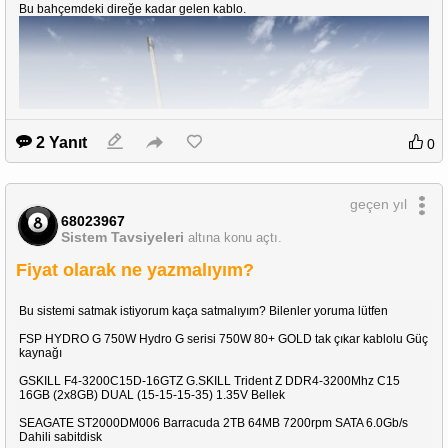
Bu bahçemdeki direğe kadar gelen kablo.
2 Yanıt
0
geçen yıl
68023967
Sistem Tavsiyeleri
altına konu açtı.
Fiyat olarak ne yazmalıyım?
Bu sistemi satmak istiyorum kaça satmalıyım? Bilenler yoruma lütfen
FSP HYDRO G 750W Hydro G serisi 750W 80+ GOLD tak çıkar kablolu Güç
kaynağı
Bu kesilen kablonun ucu.
GSKILL F4-3200C15D-16GTZ G.SKILL Trident Z DDR4-3200Mhz C15
16GB (2x8GB) DUAL (15-15-15-35) 1.35V Bellek
SEAGATE ST2000DM006 Barracuda 2TB 64MB 7200rpm SATA 6.0Gb/s
Dahili sabitdisk