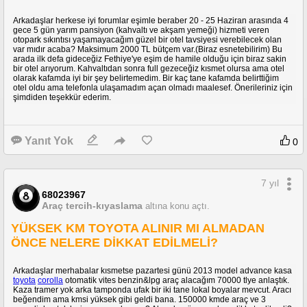
Arkadaşlar herkese iyi forumlar eşimle beraber 20 - 25 Haziran arasında 4
gece 5 gün yarım pansiyon (kahvaltı ve akşam yemeği) hizmeti veren
otopark sıkıntısı yaşamayacağım güzel bir otel tavsiyesi verebilecek olan
var mıdır acaba? Maksimum 2000 TL bütçem var.(Biraz esnetebilirim) Bu
arada ilk defa gideceğiz Fethiye'ye eşim de hamile olduğu için biraz sakin
bir otel arıyorum. Kahvaltıdan sonra full gezeceğiz kısmet olursa ama otel
olarak kafamda iyi bir şey belirtemedim. Bir kaç tane kafamda belirttiğim
otel oldu ama telefonla ulaşamadım açan olmadı maalesef. Önerileriniz için
şimdiden teşekkür ederim.
Yanıt Yok
0
7 yıl
68023967
Araç tercih-kıyaslama
altına konu açtı.
YÜKSEK KM TOYOTA ALINIR MI ALMADAN
ÖNCE NELERE DİKKAT EDİLMELİ?
Arkadaşlar merhabalar kısmetse pazartesi günü 2013 model advance kasa
toyota
corolla
otomatik vites benzin&lpg araç alacağım 70000 tlye anlaştık.
Kaza tramer yok arka tamponda ufak bir iki tane lokal boyalar mevcut. Aracı
beğendim ama kmsi yüksek gibi geldi bana. 150000 kmde araç ve 3