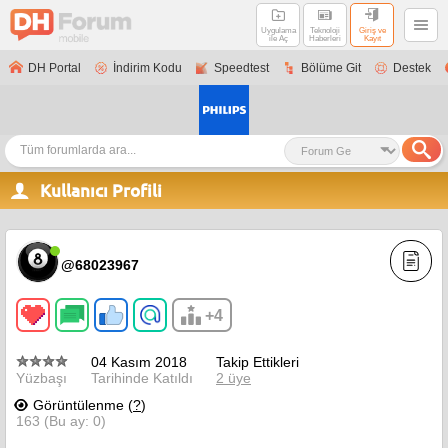
Uygulama
Teknoloji
Giriş ve
ile Aç
Haberleri
Kayıt
DH Portal
İndirim Kodu
Speedtest
Bölüme Git
Destek
Kullanıcı Profili
@68023967
+4
04 Kasım 2018
Takip Ettikleri
Yüzbaşı
Tarihinde Katıldı
2 üye
Görüntülenme (
?
)
163 (Bu ay: 0)