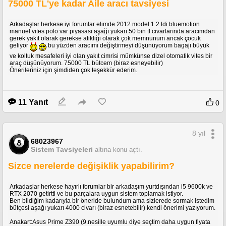
75000 TL'ye kadar Aile aracı tavsiyesi
Arkadaşlar herkese iyi forumlar elimde 2012 model 1.2 tdi bluemotion
manuel vites polo var piyasası aşağı yukarı 50 bin tl civarlarında aracımdan
gerek yakıt olarak gerekse atikliği olarak çok memnunum ancak çocuk
geliyor
bu yüzden aracımı değiştirmeyi düşünüyorum bagajı büyük
ve koltuk mesafeleri iyi olan yakıt cimrisi mümkünse dizel otomatik vites bir
araç düşünüyorum. 75000 TL bütcem (biraz esneyebilir)
Önerileriniz için şimdiden çok teşekkür ederim.
11 Yanıt
0
8 yıl
68023967
Sistem Tavsiyeleri
altına konu açtı.
Sizce nerelerde değişiklik yapabilirim?
Arkadaşlar herkese hayırlı forumlar bir arkadaşım yurtdışından i5 9600k ve
RTX 2070 getirtti ve bu parçalara uygun sistem toplamak istiyor.
Ben bildiğim kadarıyla bir öneride bulundum ama sizlerede sormak istedim
bütçesi aşağı yukarı 4000 civarı (biraz esnetebilir) kendi önerimi yazıyorum.
Anakart:Asus Prime Z390 (9.nesille uyumlu diye seçtim daha uygun fiyata