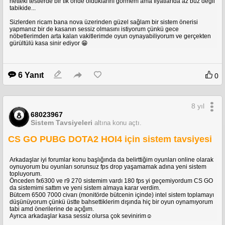
netteki testlerde bir tık önde olduklarını görmem ama fiyatlarıda az buz değil
tabikide...
Sizlerden ricam bana nova üzerinden güzel sağlam bir sistem önerisi
yapmanız bir de kasanın sessiz olmasını istiyorum çünkü gece
nöbetlerimden arta kalan vakitlerimde oyun oynayabiliyorum ve gerçekten
gürültülü kasa sinir ediyor 😁
6 Yanıt
0
8 yıl
68023967
Sistem Tavsiyeleri
altına konu açtı.
CS GO PUBG DOTA2 HOI4 için sistem tavsiyesi
Arkadaşlar iyi forumlar konu başlığında da belirttiğim oyunları online olarak
oynuyorum bu oyunları sorunsuz fps drop yaşamamak adına yeni sistem
topluyorum.
Önceden fx6300 ve r9 270 sistemim vardı 180 fps yi geçemiyordum CS GO
da sistemimi sattım ve yeni sistem almaya karar verdim.
Bütcem 6500 7000 civarı (monitörde bütcenin içinde) intel sistem toplamayı
düşünüyorum çünkü üstte bahsettiklerim dışında hiç bir oyun oynamıyorum
tabi amd önerilerine de açığım.
Ayrıca arkadaşlar kasa sessiz olursa çok sevinirim☺️