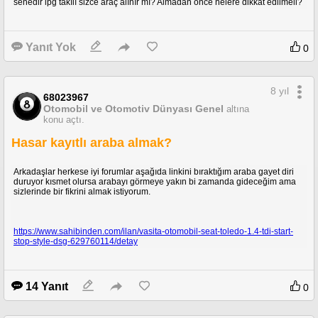
senedir lpg takılı sizce araç alınır mı? Almadan önce nelere dikkat edilmeli?
Yanıt Yok
0
8 yıl
68023967
Otomobil ve Otomotiv Dünyası Genel
altına
konu açtı.
Hasar kayıtlı araba almak?
Arkadaşlar herkese iyi forumlar aşağıda linkini bıraktığım araba gayet diri
duruyor kısmet olursa arabayı görmeye yakın bi zamanda gideceğim ama
sizlerinde bir fikrini almak istiyorum.
https://www.sahibinden.com/ilan/vasita-otomobil-seat-toledo-1.4-tdi-start-
stop-style-dsg-629760114/detay
14 Yanıt
0