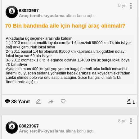
8 yıl
68023967
Araç tercih-kıyaslama
altına konu açtı.
70 Bin bandında aile için hangi araç alınmalı?
Arkadaşlar üç seçenek arasında kaldım
1-) 2013 model otomatik toyota corolla 1.6 benzinli 68000 km 74 bin istiyor
sağ arka çamurluk lokal boya
2-) 2011 passat 1.4 tsi otomatik 91000 km kapılarda ufak çizikten dolayı
lokal boya var 69 bin istiyor
3-) 2012 otomatik 1.6 tdi elegance octavia 114000 km üç parça lokal boya
70 bin istiyor
Ayda minimum 400 km yol yapıyorum bagaj önemli arka koltuk mesafesi
önemli bu yüzden sedana yöneldim bebek arabası da koyacam ekstradan
çünkü elimde polo var onu satıp alacağım. Sizce hangisi olmalı farklı
önerilerede açığım.
38 Yanıt
1
8 yıl
68023967
Araç tercih-kıyaslama
altına konu açtı.