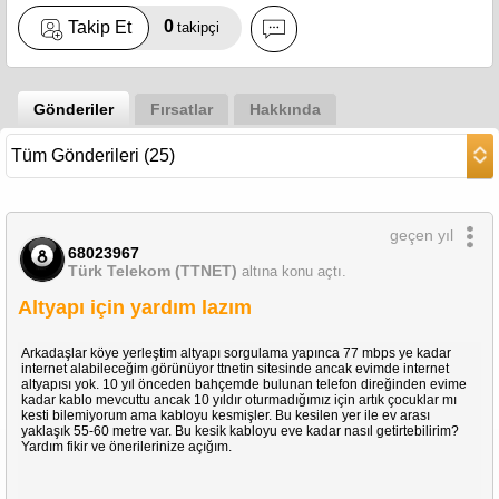
0
Takip Et
takipçi
Gönderiler
Fırsatlar
Hakkında
geçen yıl
68023967
Türk Telekom (TTNET)
altına konu açtı.
Altyapı için yardım lazım
Arkadaşlar köye yerleştim altyapı sorgulama yapınca 77 mbps ye kadar
internet alabileceğim görünüyor ttnetin sitesinde ancak evimde internet
altyapısı yok. 10 yıl önceden bahçemde bulunan telefon direğinden evime
kadar kablo mevcuttu ancak 10 yıldır oturmadığımız için artık çocuklar mı
kesti bilemiyorum ama kabloyu kesmişler. Bu kesilen yer ile ev arası
yaklaşık 55-60 metre var. Bu kesik kabloyu eve kadar nasıl getirtebilirim?
Yardım fikir ve önerilerinize açığım.