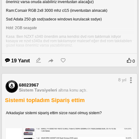
öneriniz varsa onuda alabiliriz inventustan alacağız)
Ram:Corsair RGB 2x8 3000 mhz cl15 (inventustan alınacak)
Ssd:Adata 250 gb ssd(sadece windows kurulacak ssdye)
Hdd: 2GB seagate
Kasa: Ben NZXT s340 önerdim ama kendisi dvd rom taktırmak istiyor
kasaya ve nzxt s340a dvd rom takılamıyor malesef eğer dvd rom takılabilen
güzel kasa öneriniz varsa yazabilirsiniz.
Güç kaynağı: Ben fsp hydro 750w 80+gold plus önerdim pahalı buldu daha
uygun fiyata daha performanslı öneriniz varsa yazabilirsiniz.
19 Yanıt
0
İşlemci soğutucu olarak sıvı soğutma değilde noctuanın nh-d14 hava
soğutmayı önerdim.
8 yıl
Tüm parçalar inventustan tek çekim alınacak cumartesi günü hayırlısıyla
toplanacak bir sistem olacak arkadaşlar yazdığım parçalardan daha ucuza
68023967
ve daha iyi performansı alabileceğimiz öneriniz varsa lütfen cevabınızı
Sistem Tavsiyeleri
altına konu açtı.
bizden esirgemeyin. İyi forumlar.
Sistemi topladım Sipariş ettim
Arkadaşlar sistemi sipariş ettim sizce nasıl olmuş sistem?