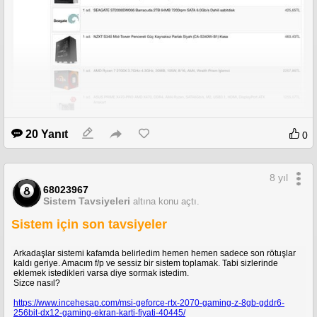
20 Yanıt
0
8 yıl
68023967
Sistem Tavsiyeleri
altına konu açtı.
Sistem için son tavsiyeler
Arkadaşlar sistemi kafamda belirledim hemen hemen sadece son rötuşlar
kaldı geriye. Amacım f/p ve sessiz bir sistem toplamak. Tabi sizlerinde
eklemek istedikleri varsa diye sormak istedim.
Sizce nasıl?
https://www.incehesap.com/msi-geforce-rtx-2070-gaming-z-8gb-gddr6-
256bit-dx12-gaming-ekran-karti-fiyati-40445/