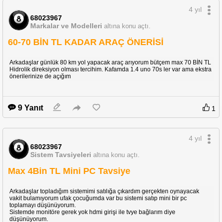
4 yıl
68023967
Markalar ve Modelleri
altına konu açtı.
60-70 BİN TL KADAR ARAÇ ÖNERİSİ
Arkadaşlar günlük 80 km yol yapacak araç arıyorum bütçem max 70 BİN TL
Hidrolik direksiyon olması tercihim. Kafamda 1.4 uno 70s ler var ama ekstra
önerilerinize de açığım
9 Yanıt
1
4 yıl
68023967
Sistem Tavsiyeleri
altına konu açtı.
Max 4Bin TL Mini PC Tavsiye
Arkadaşlar topladığım sistemimi satılığa çıkardım gerçekten oynayacak
vakit bulamıyorum ufak çocuğumda var bu sistemi satıp mini bir pc
toplamayı düşünüyorum.
Sistemde monitöre gerek yok hdmi girişi ile tvye bağlarım diye
düşünüyorum.