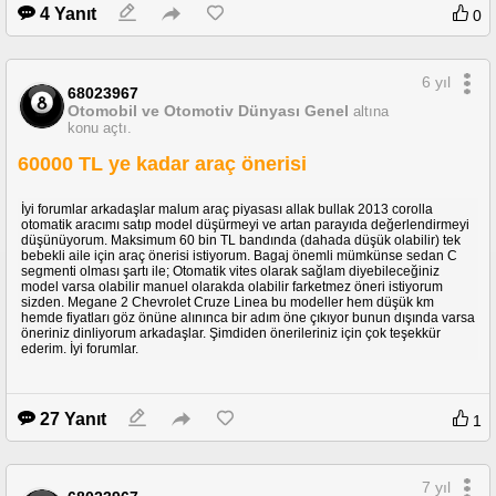
4 Yanıt
0
6 yıl
68023967
Otomobil ve Otomotiv Dünyası Genel
altına
konu açtı.
60000 TL ye kadar araç önerisi
İyi forumlar arkadaşlar malum araç piyasası allak bullak 2013 corolla
otomatik aracımı satıp model düşürmeyi ve artan parayıda değerlendirmeyi
düşünüyorum. Maksimum 60 bin TL bandında (dahada düşük olabilir) tek
bebekli aile için araç önerisi istiyorum. Bagaj önemli mümkünse sedan C
segmenti olması şartı ile; Otomatik vites olarak sağlam diyebileceğiniz
model varsa olabilir manuel olarakda olabilir farketmez öneri istiyorum
sizden. Megane 2 Chevrolet Cruze Linea bu modeller hem düşük km
hemde fiyatları göz önüne alınınca bir adım öne çıkıyor bunun dışında varsa
öneriniz dinliyorum arkadaşlar. Şimdiden önerileriniz için çok teşekkür
ederim. İyi forumlar.
27 Yanıt
1
7 yıl