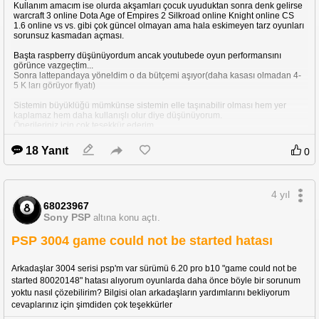
Kullanım amacım ise olurda akşamları çocuk uyuduktan sonra denk gelirse
warcraft 3 online Dota Age of Empires 2 Silkroad online Knight online CS
1.6 online vs vs. gibi çok güncel olmayan ama hala eskimeyen tarz oyunları
sorunsuz kasmadan açması.
Başta raspberry düşünüyordum ancak youtubede oyun performansını
görünce vazgeçtim...
Sonra lattepandaya yöneldim o da bütçemi aşıyor(daha kasası olmadan 4-
5 K ları görüyor fiyatı)
Sistemin büyüklüğü mümkünse sistemin elle taşınabilir olması hem yer
kaplamaz hem daha kullanışlı olur diye düşünüyorum.
Önerileriniz için çok teşekkür ederim.
18 Yanıt
0
4 yıl
68023967
Sony PSP
altına konu açtı.
PSP 3004 game could not be started hatası
Arkadaşlar 3004 serisi psp'm var sürümü 6.20 pro b10 "game could not be 
started 80020148" hatası alıyorum oyunlarda daha önce böyle bir sorunum 
yoktu nasıl çözebilirim? Bilgisi olan arkadaşların yardımlarını bekliyorum 
cevaplarınız için şimdiden çok teşekkürler