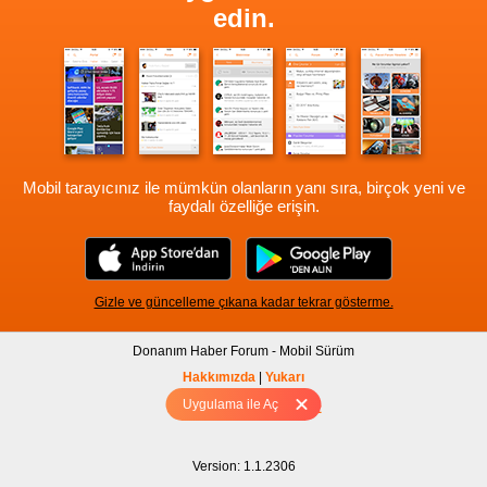
edin.
Mobil tarayıcınız ile mümkün olanların yanı sıra, birçok yeni ve
faydalı özelliğe erişin.
Gizle ve güncelleme çıkana kadar tekrar gösterme.
Donanım Haber Forum - Mobil Sürüm
Hakkımızda
|
Yukarı
Uygulama ile Aç
Tam sürüm için Tıklayınız
Version: 1.1.2306