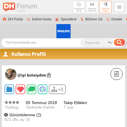
Uygulama
Teknoloji
Giriş ve
ile Aç
Haberleri
Kayıt
DH Portal
İndirim Kodu
Speedtest
Bölüme Git
Destek
Kullanıcı Profili
@iyi birisiydim
+3
05 Temmuz 2018
Takip Ettikleri
Yüzbaşı
Tarihinde Katıldı
7 üye
Görüntülenme (
?
)
821 (Bu ay: 0)