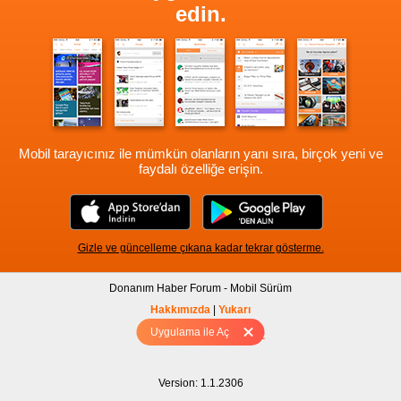
edin.
Mobil tarayıcınız ile mümkün olanların yanı sıra, birçok yeni ve
faydalı özelliğe erişin.
Gizle ve güncelleme çıkana kadar tekrar gösterme.
Donanım Haber Forum - Mobil Sürüm
Hakkımızda
|
Yukarı
Uygulama ile Aç
Tam sürüm için Tıklayınız
Version: 1.1.2306