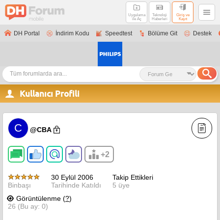
Uygulama
Teknoloji
Giriş ve
ile Aç
Haberleri
Kayıt
DH Portal
İndirim Kodu
Speedtest
Bölüme Git
Destek
Kullanıcı Profili
C
@CBA
+2
30 Eylül 2006
Takip Ettikleri
Binbaşı
Tarihinde Katıldı
5 üye
Görüntülenme (
?
)
26 (Bu ay: 0)