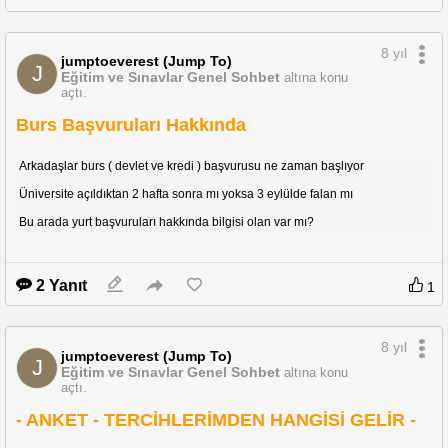
8 yıl
jumptoeverest (Jump To)
J
Eğitim ve Sınavlar Genel Sohbet
altına konu
açtı.
Burs Başvuruları Hakkında
Arkadaşlar burs ( devlet ve kredi ) başvurusu ne zaman başlıyor
Üniversite açıldıktan 2 hafta sonra mı yoksa 3 eylülde falan mı
Bu arada yurt başvuruları hakkında bilgisi olan var mı?
2 Yanıt
1
8 yıl
jumptoeverest (Jump To)
J
Eğitim ve Sınavlar Genel Sohbet
altına konu
açtı.
- ANKET - TERCİHLERİMDEN HANGİSİ GELİR -