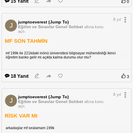
15 Yanıt
0
8 yıl
jumptoeverest (Jump To)
J
Eğitim ve Sınavlar Genel Sohbet
altına konu
açtı.
MF SON TAHMİN
mf 199k ile 221kdaki inönü üniversitesi bilgisayar mühendisliği ikinci
öğretim banko gelir mi açıkta kalma durumu olur mu?
18 Yanıt
3
8 yıl
jumptoeverest (Jump To)
J
Eğitim ve Sınavlar Genel Sohbet
altına konu
açtı.
RİSK VAR MI
arkadaşlar mf sıralamam 199k