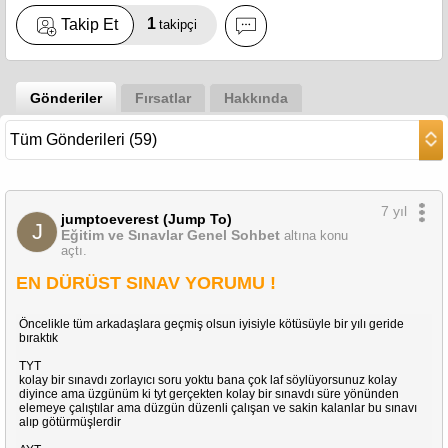
1
Takip Et
takipçi
Gönderiler
Fırsatlar
Hakkında
7 yıl
jumptoeverest (Jump To)
J
Eğitim ve Sınavlar Genel Sohbet
altına konu
açtı.
EN DÜRÜST SINAV YORUMU !
Öncelikle tüm arkadaşlara geçmiş olsun iyisiyle kötüsüyle bir yılı geride
bıraktık
TYT
kolay bir sınavdı zorlayıcı soru yoktu bana çok laf söylüyorsunuz kolay
diyince ama üzgünüm ki tyt gerçekten kolay bir sınavdı süre yönünden
elemeye çalıştılar ama düzgün düzenli çalışan ve sakin kalanlar bu sınavı
alıp götürmüşlerdir