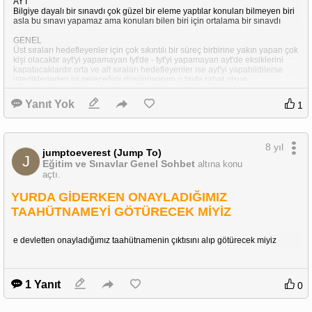
AYT
Bilgiye dayalı bir sınavdı çok güzel bir eleme yaptılar konuları bilmeyen biri
asla bu sınavı yapamaz ama konuları bilen biri için ortalama bir sınavdı
GENEL
Üst sıraları hedefleyenler için çok sıkıntılı bir süreç birbirine yakın yapan çok
kişi olacaktır ayt'yi yapamayan tyt'de - tyt'yi yapamayan ayt'de eksiklerini
kapatacaklardır orta ve alt sıraları hedefleyenler ise ayt'yi yapabildilerse
istediklerinden iyi geleceğini düşünüyorum o tayfa rahat olsun
sınav sonuçları üst sıralar için geçen senekinden kötü gelecektir.
Yanıt Yok
1
8 yıl
jumptoeverest (Jump To)
J
Eğitim ve Sınavlar Genel Sohbet
altına konu
açtı.
YURDA GİDERKEN ONAYLADIĞIMIZ
TAAHÜTNAMEYİ GÖTÜRECEK MİYİZ
e devletten onayladığımız taahütnamenin çıktısını alıp götürecek miyiz
1 Yanıt
0