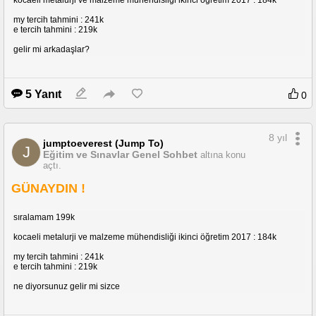
my tercih tahmini : 241k
e tercih tahmini : 219k
gelir mi arkadaşlar?
5 Yanıt
0
8 yıl
jumptoeverest (Jump To)
J
Eğitim ve Sınavlar Genel Sohbet
altına konu
açtı.
GÜNAYDIN !
sıralamam 199k
kocaeli metalurji ve malzeme mühendisliği ikinci öğretim 2017 : 184k
my tercih tahmini : 241k
e tercih tahmini : 219k
ne diyorsunuz gelir mi sizce