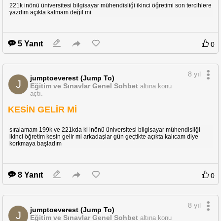
221k inönü üniversitesi bilgisayar mühendisliği ikinci öğretimi son tercihlere
yazdım açıkta kalmam değil mi
5 Yanıt
0
8 yıl
jumptoeverest (Jump To)
J
Eğitim ve Sınavlar Genel Sohbet
altına konu
açtı.
KESİN GELİR Mİ
sıralamam 199k ve 221kda ki inönü üniversitesi bilgisayar mühendisliği
ikinci öğretim kesin gelir mi arkadaşlar gün geçtikte açıkta kalıcam diye
korkmaya başladım
8 Yanıt
0
8 yıl
jumptoeverest (Jump To)
J
Eğitim ve Sınavlar Genel Sohbet
altına konu