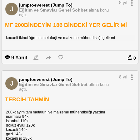
8 yıl
jumptoeverest (Jump To)
J
Eğitim ve Sınavlar Genel Sohbet
altına konu
açtı.
MF 200BİNDEYİM 186 BİNDEKİ YER GELİR Mİ
kocaeli ikinci öğretim metalurji ve malzeme mühendisliği gelir mi
9 Yanıt
0
8 yıl
jumptoeverest (Jump To)
J
Eğitim ve Sınavlar Genel Sohbet
altına konu
açtı.
TERCİH TAHMİN
200kdayım tam metalurji ve malzeme mühendisliği yazdım
marmara 94k
istanbul 110k
dokuz eylül 120k
kocaeli 149k
gazi 143k
kocaeli iö 186k