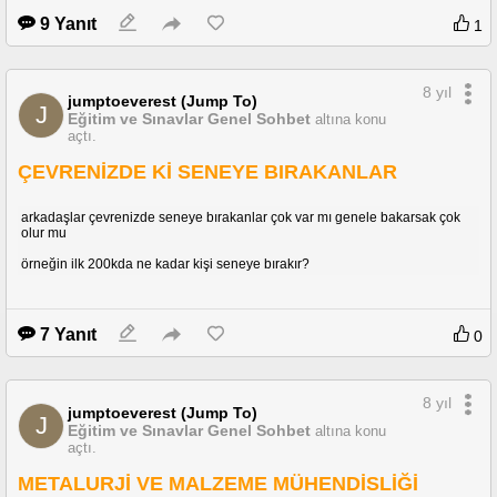
9 Yanıt
1
8 yıl
jumptoeverest (Jump To)
J
Eğitim ve Sınavlar Genel Sohbet
altına konu
açtı.
ÇEVRENİZDE Kİ SENEYE BIRAKANLAR
arkadaşlar çevrenizde seneye bırakanlar çok var mı genele bakarsak çok
olur mu
örneğin ilk 200kda ne kadar kişi seneye bırakır?
7 Yanıt
0
8 yıl
jumptoeverest (Jump To)
J
Eğitim ve Sınavlar Genel Sohbet
altına konu
açtı.
METALURJİ VE MALZEME MÜHENDİSLİĞİ