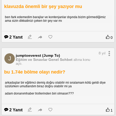
klavuzda önemli bir şey yazıyor mu
ben fark edemedim barajlar ve kontenjanlar dışında bizim görmediğimiz
ama sizin dikkatinizi çeken bir şey var mı
2 Yanıt
0
8 yıl
jumptoeverest (Jump To)
J
Eğitim ve Sınavlar Genel Sohbet
altına konu
açtı.
bu 1.74e bölme olayı nedir?
arkadaşlar bir eğitimci demiş doğru olabilir mi sıralamam kötü geldi diye
üzülürken umutlandım biraz doğru olabilir mi ya
adam donanımhaber trollerinden biri olmasın???
2 Yanıt
1