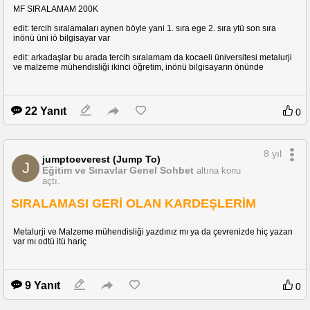
MF SIRALAMAM 200K
edit: tercih sıralamaları aynen böyle yani 1. sıra ege 2. sıra ytü son sıra
inönü üni iö bilgisayar var
edit: arkadaşlar bu arada tercih sıralamam da kocaeli üniversitesi metalurji
ve malzeme mühendisliği ikinci öğretim, inönü bilgisayarın önünde
22 Yanıt
0
8 yıl
jumptoeverest (Jump To)
J
Eğitim ve Sınavlar Genel Sohbet
altına konu
açtı.
SIRALAMASI GERİ OLAN KARDEŞLERİM
Metalurji ve Malzeme mühendisliği yazdınız mı ya da çevrenizde hiç yazan
var mı odtü itü hariç
9 Yanıt
0