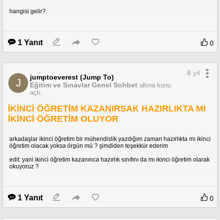
hangisi gelir?
1 Yanıt
0
8 yıl
jumptoeverest (Jump To)
J
Eğitim ve Sınavlar Genel Sohbet
altına konu
açtı.
İKİNCİ ÖĞRETİM KAZANIRSAK HAZIRLIKTA MI
İKİNCİ ÖĞRETİM OLUYOR
arkadaşlar ikinci öğretim bir mühendislik yazdığım zaman hazırlıkta mı ikinci
öğretim olacak yoksa örgün mü ? şimdiden teşekkür ederim
edit: yani ikinci öğretim kazanınca hazırlık sınıfını da mı ikinci öğretim olarak
okuyoruz ?
1 Yanıt
0