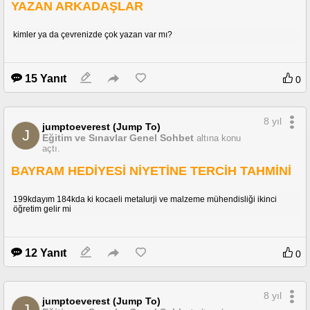
YAZAN ARKADAŞLAR
kimler ya da çevrenizde çok yazan var mı?
15 Yanıt
0
8 yıl
jumptoeverest (Jump To)
J
Eğitim ve Sınavlar Genel Sohbet
altına konu
açtı.
BAYRAM HEDİYESİ NİYETİNE TERCİH TAHMİNİ
199kdayım 184kda ki kocaeli metalurji ve malzeme mühendisliği ikinci
öğretim gelir mi
12 Yanıt
0
8 yıl
jumptoeverest (Jump To)
J