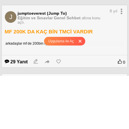
8 yıl
jumptoeverest (Jump To)
J
Eğitim ve Sınavlar Genel Sohbet
altına konu
açtı.
MF 200K DA KAÇ BİN TMCİ VARDIR
Uygulama ile Aç
arkadaşlar mf de 200bin içinde kaç tmci vardır?
29 Yanıt
0
8 yıl
jumptoeverest (Jump To)
J
Eğitim ve Sınavlar Genel Sohbet
altına konu
açtı.
MF 150K LIK YER 200KYA GERİLER Mİ
malesef bu soruyu canım acıya acıya soruyorum yorumlarınız?