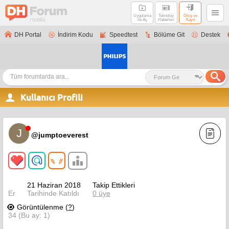
Uygulama
Teknoloji
Giriş ve
ile Aç
Haberleri
Kayıt
DH Portal
İndirim Kodu
Speedtest
Bölüme Git
Destek
Kullanıcı Profili
J
@jumptoeverest
21 Haziran 2018
Takip Ettikleri
Er
Tarihinde Katıldı
0 üye
Görüntülenme (
?
)
34 (Bu ay: 1)