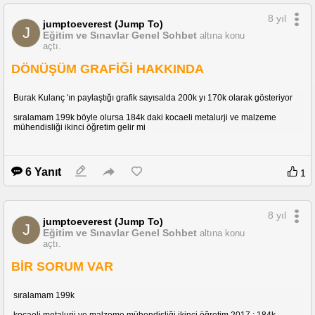
8 yıl
jumptoeverest (Jump To)
J
Eğitim ve Sınavlar Genel Sohbet
altına konu
açtı.
DÖNÜŞÜM GRAFİĞİ HAKKINDA
Burak Kulanç 'ın paylaştığı grafik sayısalda 200k yı 170k olarak gösteriyor
sıralamam 199k böyle olursa 184k daki kocaeli metalurji ve malzeme
mühendisliği ikinci öğretim gelir mi
6 Yanıt
1
8 yıl
jumptoeverest (Jump To)
J
Eğitim ve Sınavlar Genel Sohbet
altına konu
açtı.
BİR SORUM VAR
sıralamam 199k
kocaeli metalurji ve malzeme mühendisliği ikinci öğretim 2017 : 184k