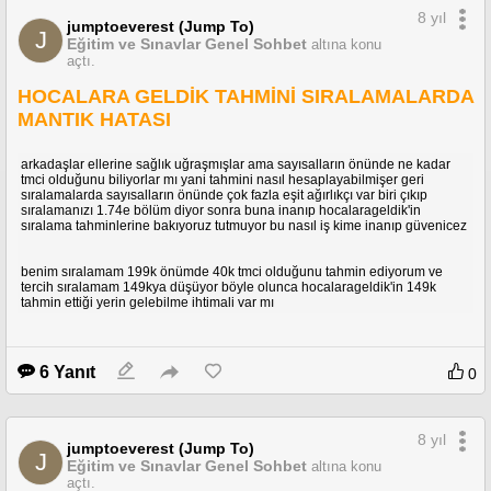
8 yıl
jumptoeverest (Jump To)
J
Eğitim ve Sınavlar Genel Sohbet
altına konu
açtı.
HOCALARA GELDİK TAHMİNİ SIRALAMALARDA
MANTIK HATASI
arkadaşlar ellerine sağlık uğraşmışlar ama sayısalların önünde ne kadar
tmci olduğunu biliyorlar mı yani tahmini nasıl hesaplayabilmişer geri
sıralamalarda sayısalların önünde çok fazla eşit ağırlıkçı var biri çıkıp
sıralamanızı 1.74e bölüm diyor sonra buna inanıp hocalarageldik'in
sıralama tahminlerine bakıyoruz tutmuyor bu nasıl iş kime inanıp güvenicez
benim sıralamam 199k önümde 40k tmci olduğunu tahmin ediyorum ve
tercih sıralamam 149kya düşüyor böyle olunca hocalarageldik'in 149k
tahmin ettiği yerin gelebilme ihtimali var mı
6 Yanıt
0
8 yıl
jumptoeverest (Jump To)
J
Eğitim ve Sınavlar Genel Sohbet
altına konu
açtı.