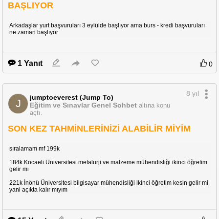
BAŞLIYOR
Arkadaşlar yurt başvuruları 3 eylülde başlıyor ama burs - kredi başvuruları
ne zaman başlıyor
1 Yanıt
0
8 yıl
jumptoeverest (Jump To)
J
Eğitim ve Sınavlar Genel Sohbet
altına konu
açtı.
SON KEZ TAHMİNLERİNİZİ ALABİLİR MİYİM
sıralamam mf 199k
184k Kocaeli Üniversitesi metalurji ve malzeme mühendisliği ikinci öğretim
gelir mi
221k İnönü Üniversitesi bilgisayar mühendisliği ikinci öğretim kesin gelir mi
yani açıkta kalır mıyım