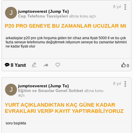
8 yıl
jumptoeverest (Jump To)
J
Cep Telefonu Tavsiyeleri
altına konu açtı.
P20 PRO SENEYE BU ZAMANLAR UCUZLAR MI
arkadaşlar p20 pro çok hoşuma giden bir cihaz ama fiyatı 5000 tl ve bu çok
fazla seneye telefonumu değiştirmek istiyorum seneye bu zamanlar tahmini
ne kadar fiyatı olur
8 Yanıt
0
8 yıl
jumptoeverest (Jump To)
J
Eğitim ve Sınavlar Genel Sohbet
altına konu
açtı.
YURT AÇIKLANDIKTAN KAÇ GÜNE KADAR
EVRAKLARI VERİP KAYIT YAPTIRABİLİYORUZ
soru başlıkta