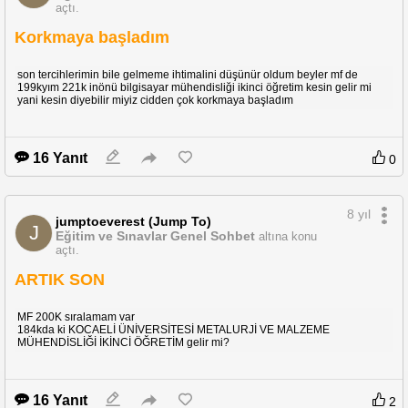
açtı.
Korkmaya başladım
son tercihlerimin bile gelmeme ihtimalini düşünür oldum beyler mf de
199kyım 221k inönü bilgisayar mühendisliği ikinci öğretim kesin gelir mi
yani kesin diyebilir miyiz cidden çok korkmaya başladım
16 Yanıt
0
8 yıl
jumptoeverest (Jump To)
J
Eğitim ve Sınavlar Genel Sohbet
altına konu
açtı.
ARTIK SON
MF 200K sıralamam var
184kda ki KOCAELİ ÜNİVERSİTESİ METALURJİ VE MALZEME
MÜHENDİSLİĞİ İKİNCİ ÖĞRETİM gelir mi?
16 Yanıt
2