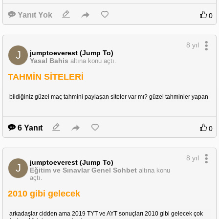
Yanıt Yok
0
8 yıl
jumptoeverest (Jump To)
J
Yasal Bahis
altına konu açtı.
TAHMİN SİTELERİ
bildiğiniz güzel maç tahmini paylaşan siteler var mı? güzel tahminler yapan
6 Yanıt
0
8 yıl
jumptoeverest (Jump To)
J
Eğitim ve Sınavlar Genel Sohbet
altına konu
açtı.
2010 gibi gelecek
arkadaşlar cidden ama 2019 TYT ve AYT sonuçları 2010 gibi gelecek çok