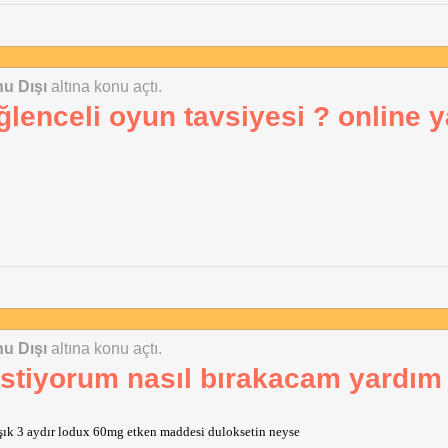
u Dışı
altına konu açtı.
ğlenceli oyun tavsiyesi ? online y
u Dışı
altına konu açtı.
istiyorum nasıl bırakacam yardım
aşık 3 aydır lodux 60mg etken maddesi duloksetin neyse