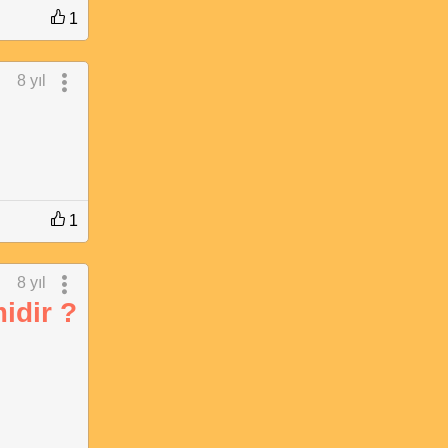
1
8 yıl
1
8 yıl
idir ?