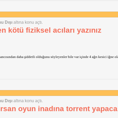
u Dışı
altına konu açtı.
 kötü fiziksel acıları yazınız
ncısından daha şiddetli olduğunu söyleyenler bile var içinde 4 ağrı kesici iğne o
u Dışı
altına konu açtı.
rsan oyun inadına torrent yapac