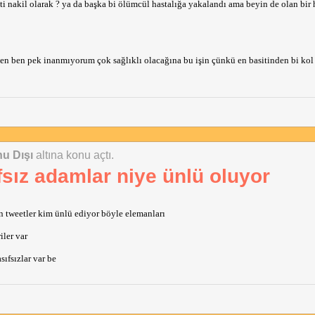
i nakil olarak ? ya da başka bi ölümcül hastalığa yakalandı ama beyin de olan bir h
hsen ben pek inanmıyorum çok sağlıklı olacağına bu işin çünkü en basitinden bi kol
u Dışı
altına konu açtı.
fsız adamlar niye ünlü oluyor
 tweetler kim ünlü ediyor böyle elemanları
iler var
ıfsızlar var be