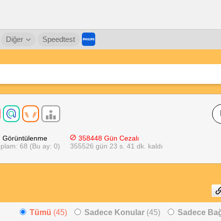
Diğer
Speedtest
Görüntülenme
358448 Gün Cezalı
plam: 68 (Bu ay: 0)
355526 gün 23 s. 41 dk. kaldı
Tümü
(45)
Sadece Konular
(45)
Sadece Bağl