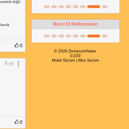
astalık değil
İkinci El Referansları
 bacak
0
© 2026 DonanımHaber
0,233
Mobil Sürüm
|
Mini Sürüm
8 yıl
0