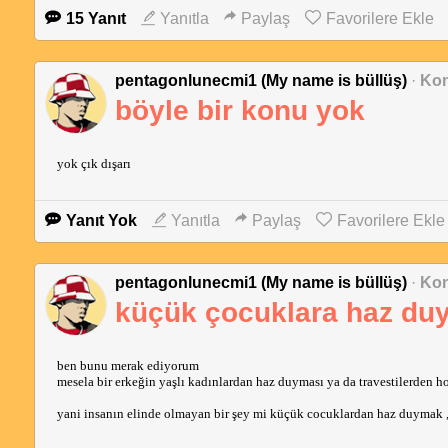
15 Yanıt
Yanıtla
Paylaş
Favorilere Ekle
pentagonlunecmi1 (My name is büllüş)
·
Kon
böyle bir konu yok
yok çık dışarı
Yanıt Yok
Yanıtla
Paylaş
Favorilere Ekle
pentagonlunecmi1 (My name is büllüş)
·
Kon
küçük çocuklara haz duym
ben bunu merak ediyorum
mesela bir erkeğin yaşlı kadınlardan haz duyması ya da travestilerden ho
yani insanın elinde olmayan bir şey mi küçük cocuklardan haz duymak ,