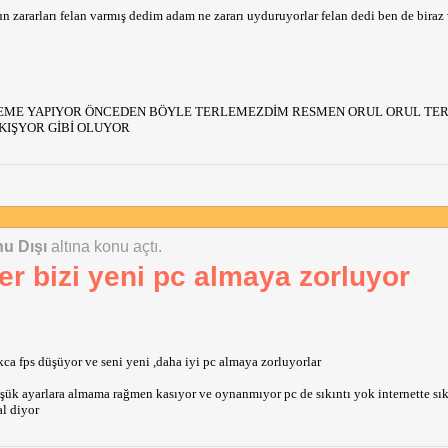
 zararları felan varmış dedim adam ne zararı uyduruyorlar felan dedi ben de biraz 
EME YAPIYOR ÖNCEDEN BÖYLE TERLEMEZDİM RESMEN ORUL ORUL TE
IŞYOR GİBİ OLUYOR
u Dışı
altına konu açtı.
r bizi yeni pc almaya zorluyor
kca fps düşüyor ve seni yeni ,daha iyi pc almaya zorluyorlar
k ayarlara almama rağmen kasıyor ve oynanmıyor pc de sıkıntı yok internette sık
al diyor