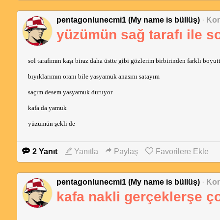
pentagonlunecmi1 (My name is büllüş)
·
Kon
yüzümün sağ tarafı ile so
sol tarafımın kaşı biraz daha üstte gibi gözlerim birbirinden farklı boyut
bıyıklarımın oranı bile yasyamuk anasını satayım
saçım desem yasyamuk duruyor
kafa da yamuk
yüzümün şekli de
2 Yanıt
Yanıtla
Paylaş
Favorilere Ekle
pentagonlunecmi1 (My name is büllüş)
·
Kon
kafa nakli gerçeklerşe ç