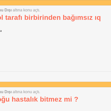
u Dışı
altına konu açtı.
l tarafı birbirinden bağımsız ıq
ta
u Dışı
altına konu açtı.
oğu hastalık bitmez mi ?