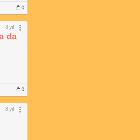
0
8 yıl
a da
0
8 yıl