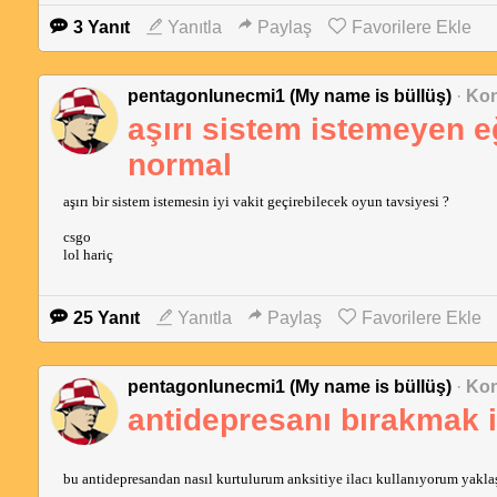
3 Yanıt
Yanıtla
Paylaş
Favorilere Ekle
pentagonlunecmi1 (My name is büllüş)
·
Kon
aşırı sistem istemeyen e
normal
aşırı bir sistem istemesin iyi vakit geçirebilecek oyun tavsiyesi ?
csgo
lol hariç
25 Yanıt
Yanıtla
Paylaş
Favorilere Ekle
pentagonlunecmi1 (My name is büllüş)
·
Kon
antidepresanı bırakmak 
bu antidepresandan nasıl kurtulurum anksitiye ilacı kullanıyorum yakl