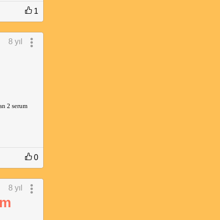
1
8 yıl
lan 2 serum
0
8 yıl
am