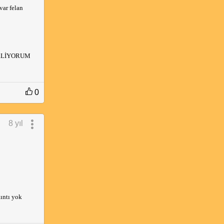
var felan
RLİYORUM
0
8 yıl
ıntı yok