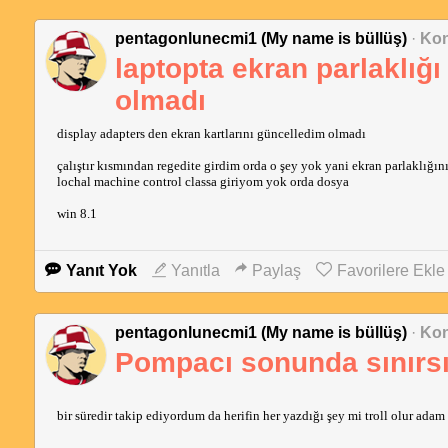
pentagonlunecmi1 (My name is büllüş)
·
Kon
laptopta ekran parlaklığ
olmadı
display adapters den ekran kartlarını güncelledim olmadı
çalıştır kısmından regedite girdim orda o şey yok yani ekran parlaklığın
lochal machine control classa giriyom yok orda dosya
win 8.1
Yanıt Yok
Yanıtla
Paylaş
Favorilere Ekle
pentagonlunecmi1 (My name is büllüş)
·
Kon
Pompacı sonunda sınırsı
bir süredir takip ediyordum da herifin her yazdığı şey mi troll olur adam