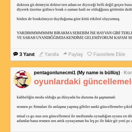
doktora git demeyin doktor ters adam ne diyeceği belli değil geçen bunun
diyerek üzerine gidince bırak o zaman hadi ne olduğğunu görürsün dedi
birden de bırakılmıyor duyduğuma göre kötü etkileri oluyormuş
YARDIMMMMMMM BIRAKMA SEBEBİM İSE HAYVAN GİBİ TERL
VE SABAH UYANDIĞĞIMDA KENDİME GELEMİYORUM KAFAM SIK
3 Yanıt
Yanıtla
Paylaş
Favorilere Ekle
pentagonlunecmi1 (My name is büllüş)
·
Kon
oyunlardaki güncellemele
kahbeliğin moda olduğu şu dünyada bu duruma da şaşmamalı
resmen pc firmaları ile anlaşma yapmış gibiler sanki güncellemeler çıktı
misal cs go nun son güncellemesi ile mediumda oynadığım oyunu en düşü
adamlar bana resmen sen artık oynayaman bu leş pc ile fakir git yeni pc 