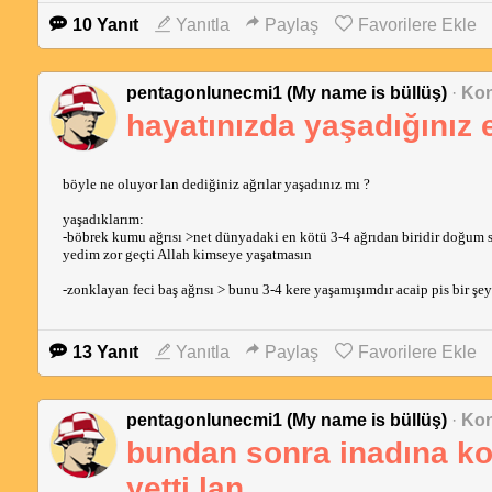
10 Yanıt
Yanıtla
Paylaş
Favorilere Ekle
pentagonlunecmi1 (My name is büllüş)
·
Kon
hayatınızda yaşadığınız en
böyle ne oluyor lan dediğiniz ağrılar yaşadınız mı ?
yaşadıklarım:
-böbrek kumu ağrısı >net dünyadaki en kötü 3-4 ağrıdan biridir doğum sa
yedim zor geçti Allah kimseye yaşatmasın
-zonklayan feci baş ağrısı > bunu 3-4 kere yaşamışımdır acaip pis bir şey
13 Yanıt
Yanıtla
Paylaş
Favorilere Ekle
pentagonlunecmi1 (My name is büllüş)
·
Kon
bundan sonra inadına ko
yetti lan