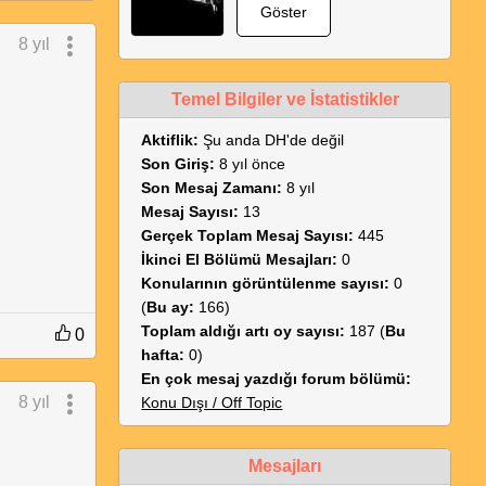
Göster
8 yıl
Temel Bilgiler ve İstatistikler
Aktiflik:
Şu anda DH'de değil
Son Giriş:
8 yıl önce
Son Mesaj Zamanı:
8 yıl
Mesaj Sayısı:
13
Gerçek Toplam Mesaj Sayısı:
445
İkinci El Bölümü Mesajları:
0
Konularının görüntülenme sayısı:
0
(
Bu ay:
166)
Toplam aldığı artı oy sayısı:
187 (
Bu
0
hafta:
0)
En çok mesaj yazdığı forum bölümü:
8 yıl
Konu Dışı / Off Topic
Mesajları