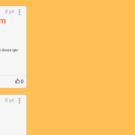
8 yıl
ım
o dosya işte
0
8 yıl