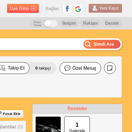
Yeni Kayıt
Üye Girişi
Bağlan
Koyu
İletişim
Reklam
Destek
Tema
Şimdi Ara
Takip Et
0
takipçi
Özel Mesaj
Resimler
Fırsat Ekle
1
antılar
(0)
Galeride