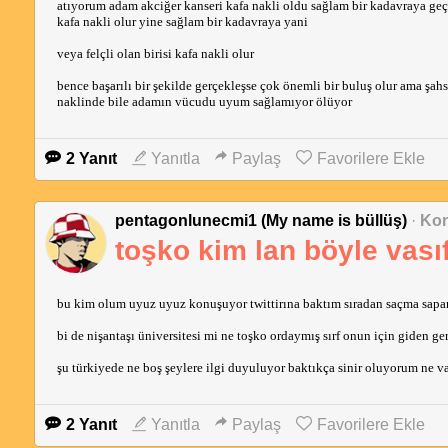
atıyorum adam akciğer kanseri kafa nakli oldu sağlam bir kadavraya geçt
kafa nakli olur yine sağlam bir kadavraya yani
veya felçli olan birisi kafa nakli olur
bence başarılı bir şekilde gerçekleşse çok önemli bir buluş olur ama şa
naklinde bile adamın vücudu uyum sağlamıyor ölüyor
2 Yanıt
Yanıtla
Paylaş
Favorilere Ekle
pentagonlunecmi1 (My name is büllüş)
·
Kon
toşko kim lan böyle vası
bu kim olum uyuz uyuz konuşuyor twittirına baktım sıradan saçma sapan
bi de nişantaşı üniversitesi mi ne toşko ordaymış sırf onun için giden ger
şu türkiyede ne boş şeylere ilgi duyuluyor baktıkça sinir oluyorum ne vas
2 Yanıt
Yanıtla
Paylaş
Favorilere Ekle