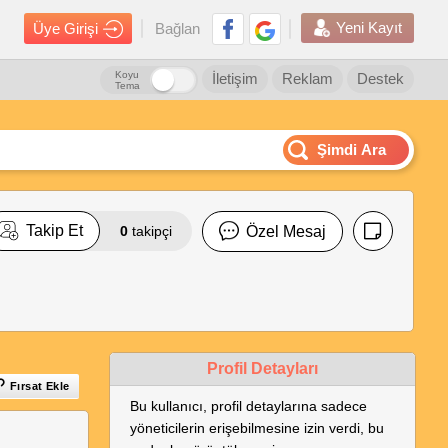
Yeni Kayıt
Üye Girişi
Bağlan
Koyu
İletişim
Reklam
Destek
Tema
Şimdi Ara
Takip Et
0
takipçi
Özel Mesaj
Profil Detayları
Fırsat Ekle
Bu kullanıcı, profil detaylarına sadece
yöneticilerin erişebilmesine izin verdi, bu