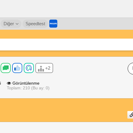
Diğer
Speedtest
+2
i
Görüntülenme
Toplam: 210 (Bu ay: 0)