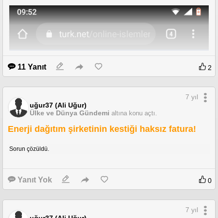
11 Yanıt
2
Eski günleri hatırlamak ve yaşadığımız ilginç, komik anıları paylaşmak güzel 
olur diye düşündüm. Burada benden kıdemli ve bilgili arkadaşlarımın 
olduğunu biliyorum. Bir adım atmak istedim. Umarım iyi vakit geçireceğimiz 
7 yıl
bir konu olur. 
uğur37 (Ali Uğur)
Ülke ve Dünya Gündemi
altına konu açtı.
Series x bölümünde TES 6 konusu açıldığında aklıma bu seriye ilişkin nice 
anı geldi. Bunlardan en öne çıkanı ise TES 4 Oblivion'daki:
Enerji dağıtım şirketinin kestiği haksız fatura!
Dünyanın en nefret edilen oyun karakterlerinden  
'Adoring Fan' 
Sorun çözüldü.
Bilmeyenler için özet geçeyim. Oblivion'da çok keyifli görevler içeren bir 
arena var. Bu arenada şampiyon olduğumuz takdirde bizi neredeyse tanrı 
gibi gören, peşimizden ayrılmayan, eşyalarımızı taşımak, ayakkabımızı 
Yanıt Yok
parlatmak isteyen ve bizi her şeyden çok seven bir fanımız oluyor. Bu sevimli 
0
arkadaş şu:
7 yıl
uğur37 (Ali Uğur)