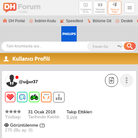
Uygulama
Teknoloji
Giriş ve
ile Aç
Haberleri
Kayıt
DH Portal
İndirim Kodu
Speedtest
Bölüme Git
Destek
Kullanıcı Profili
@uğur37
31 Ocak 2018
Takip Ettikleri
Yüzbaşı
Tarihinde Katıldı
8 üye
Görüntülenme (
?
)
275 (Bu ay: 0)