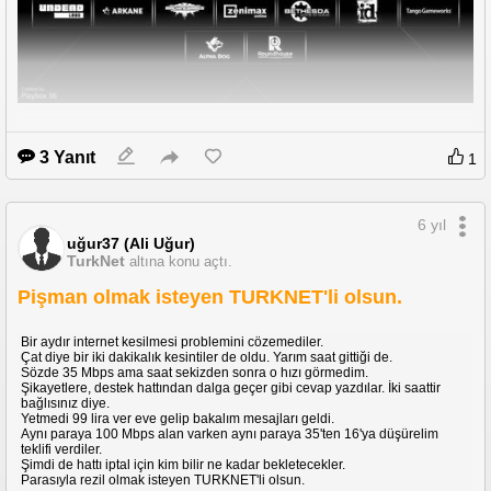
Stüdyolar ve başlıca oyunlar:
3 Yanıt
1
343 Industries
HALO serisi
Compulsion Games
We Happy Few
Double Fine Productions
Grim Fandango, Day of the Tentacle, and Full 
Throttl ve onlarcası
6 yıl
uğur37 (Ali Uğur)
inXile Entertainment
Wasteland
TurkNet
altına konu açtı.
Mojang Studios
Minecraft
Ninja Theory
DmC: Devil May Cry, and Hellblade: Senua's Sacrifice vs.
Pişman olmak isteyen TURKNET'li olsun.
Obsidian Entertainment
Fallout: New Vegas, Outer Worlds, and South 
Park: The Stick of Truth vs.
Playground Games
Forza serisi
Bir aydır internet kesilmesi problemini cözemediler.
Rare
Sea of Thieves ve birçok oyun
Çat diye bir iki dakikalık kesintiler de oldu. Yarım saat gittiği de.
Sözde 35 Mbps ama saat sekizden sonra o hızı görmedim.
The Coalition
Gears of War
Şikayetlere, destek hattından dalga geçer gibi cevap yazdılar. İki saattir
Undead Labs
State of Decays
bağlısınız diye.
Arkane Studios
Wolfenstein, Prey, Dishonored
Yetmedi 99 lira ver eve gelip bakalım mesajları geldi.
Bethesda Softworks
Fallout, TES (Morrowind, Oblivion, Skyrim)
Aynı paraya 100 Mbps alan varken aynı paraya 35'ten 16'ya düşürelim
id Software
Doom, Quake
teklifi verdiler.
Şimdi de hattı iptal için kim bilir ne kadar bekletecekler.
Tango Gameworks
Evil Within
Parasıyla rezil olmak isteyen TURKNET'li olsun.
ZeniMax Online Studios
TES Online, Fallout 76