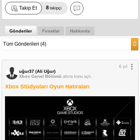
8
Takip Et
takipçi
Gönderiler
Fırsatlar
Hakkında
6 yıl
uğur37 (Ali Uğur)
Xbox Genel Bölümü
altına konu açtı.
Xbox Stüdyoları Oyun Hatıraları