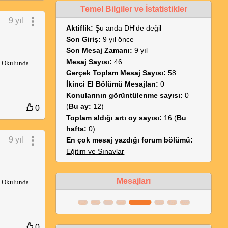
Temel Bilgiler ve İstatistikler
9 yıl
Aktiflik:
Şu anda DH'de değil
Son Giriş:
9 yıl önce
Son Mesaj Zamanı:
9 yıl
Mesaj Sayısı:
46
rp Okulunda
Gerçek Toplam Mesaj Sayısı:
58
İkinci El Bölümü Mesajları:
0
Konularının görüntülenme sayısı:
0
(
Bu ay:
12)
0
Toplam aldığı artı oy sayısı:
16 (
Bu
hafta:
0)
9 yıl
En çok mesaj yazdığı forum bölümü:
Eğitim ve Sınavlar
Mesajları
rp Okulunda
0