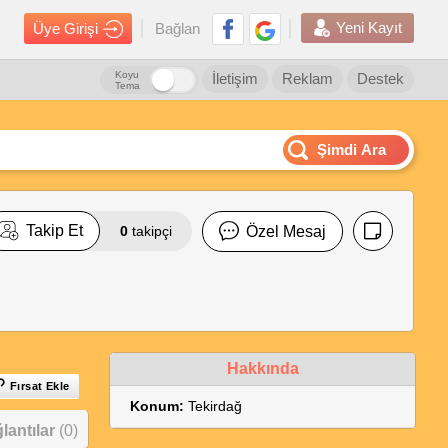
Yeni Kayıt
Üye Girişi
Bağlan
Koyu
İletişim
Reklam
Destek
Tema
Şimdi Ara
Takip Et
0
takipçi
Özel Mesaj
Hakkında
Fırsat Ekle
Konum:
Tekirdağ
antılar
(0)