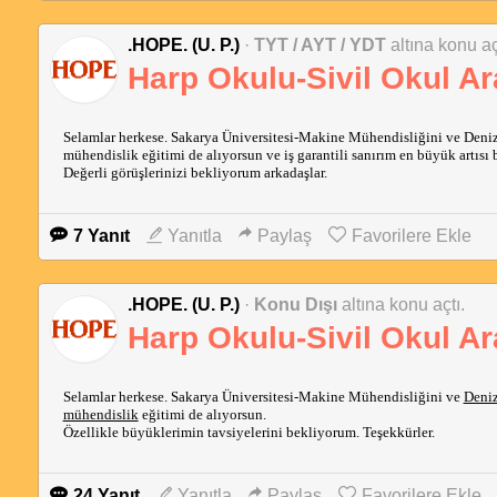
.HOPE. (U. P.)
·
TYT / AYT / YDT
altına konu aç
Harp Okulu-Sivil Okul A
Selamlar herkese. Sakarya Üniversitesi-Makine Mühendisliğini ve Deniz 
mühendislik eğitimi de alıyorsun ve iş garantili sanırım en büyük artısı 
Değerli görüşlerinizi bekliyorum arkadaşlar.
7 Yanıt
Yanıtla
Paylaş
Favorilere Ekle
.HOPE. (U. P.)
·
Konu Dışı
altına konu açtı.
Harp Okulu-Sivil Okul A
Selamlar herkese. Sakarya Üniversitesi-Makine Mühendisliğini ve
Deni
mühendislik
eğitimi de alıyorsun.
Özellikle büyüklerimin tavsiyelerini bekliyorum. Teşekkürler.
24 Yanıt
Yanıtla
Paylaş
Favorilere Ekle