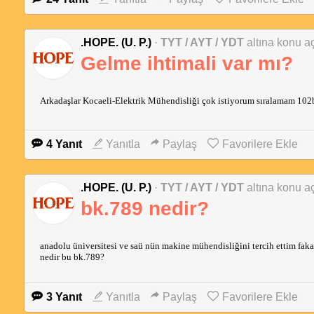
.HOPE. (U. P.)
·
TYT / AYT / YDT
altına konu aç
Gelme ihtimali var mı?
Arkadaşlar Kocaeli-Elektrik Mühendisliği çok istiyorum sıralamam 102b
4 Yanıt
Yanıtla
Paylaş
Favorilere Ekle
.HOPE. (U. P.)
·
TYT / AYT / YDT
altına konu aç
bk.789 nedir?
anadolu üniversitesi ve saü nün makine mühendisliğini tercih ettim faka
nedir bu bk.789?
3 Yanıt
Yanıtla
Paylaş
Favorilere Ekle