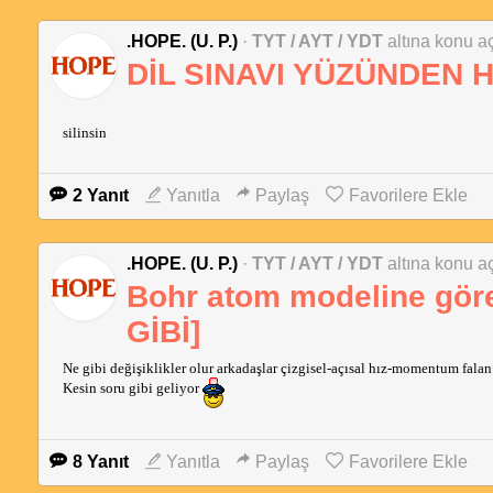
.HOPE. (U. P.)
·
TYT / AYT / YDT
altına konu aç
DİL SINAVI YÜZÜNDEN H
silinsin
2 Yanıt
Yanıtla
Paylaş
Favorilere Ekle
.HOPE. (U. P.)
·
TYT / AYT / YDT
altına konu aç
Bohr atom modeline gör
GİBİ]
Ne gibi değişiklikler olur arkadaşlar çizgisel-açısal hız-momentum fala
Kesin soru gibi geliyor
8 Yanıt
Yanıtla
Paylaş
Favorilere Ekle