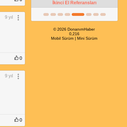
İkinci El Referansları
9 yıl
© 2026 DonanımHaber
0,216
Mobil Sürüm
|
Mini Sürüm
0
9 yıl
0