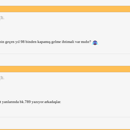
tı.
in geçen yıl 98 binden kapamış gelme ihtimali var mıdır?
tı.
t yanlarında bk.789 yazıyor arkadaşlar.