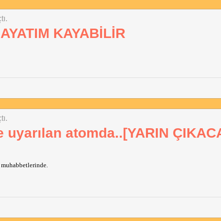
tı.
AYATIM KAYABİLİR
tı.
e uyarılan atomda..[YARIN ÇIKA
n muhabbetlerinde.