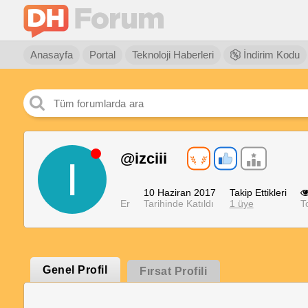
Anasayfa
Portal
Teknoloji Haberleri
İndirim Kodu
@izciii
I
10 Haziran 2017
Takip Ettikleri
Er
Tarihinde Katıldı
1 üye
T
Genel Profil
Fırsat Profili