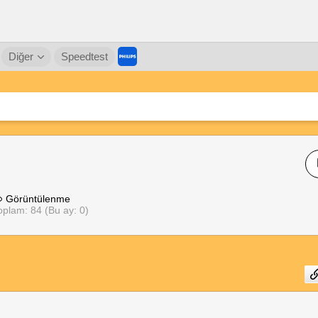
Diğer
Speedtest
Görüntülenme
oplam: 84 (Bu ay: 0)