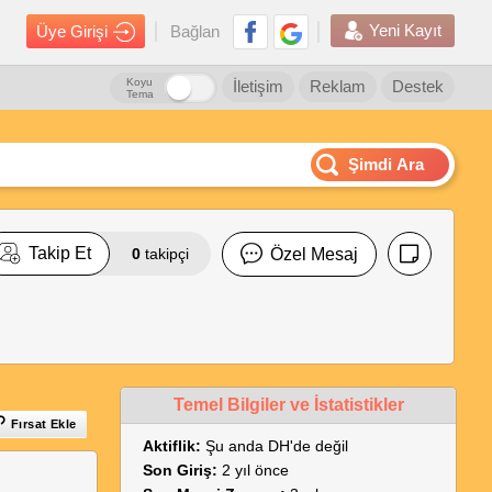
Yeni Kayıt
Üye Girişi
Bağlan
Koyu
İletişim
Reklam
Destek
Tema
Şimdi Ara
Takip Et
0
takipçi
Özel Mesaj
Temel Bilgiler ve İstatistikler
Fırsat Ekle
Aktiflik:
Şu anda DH'de değil
Son Giriş:
2 yıl önce