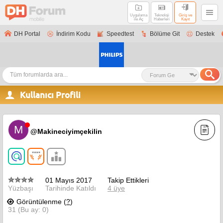
Uygulama
Teknoloji
Giriş ve
ile Aç
Haberleri
Kayıt
DH Portal
İndirim Kodu
Speedtest
Bölüme Git
Destek
Kullanıcı Profili
M
@Makineciyimçekilin
01 Mayıs 2017
Takip Ettikleri
Yüzbaşı
Tarihinde Katıldı
4 üye
Görüntülenme (
?
)
31 (Bu ay: 0)