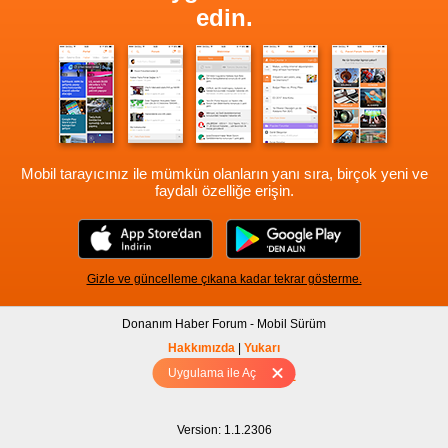
edin.
Mobil tarayıcınız ile mümkün olanların yanı sıra, birçok yeni ve
faydalı özelliğe erişin.
Gizle ve güncelleme çıkana kadar tekrar gösterme.
Donanım Haber Forum - Mobil Sürüm
Hakkımızda
|
Yukarı
Uygulama ile Aç
Tam sürüm için Tıklayınız
Version: 1.1.2306