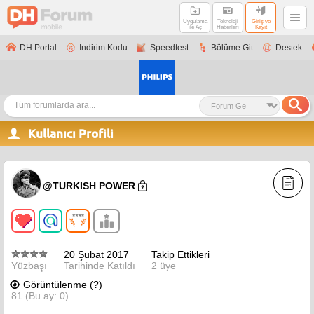
Uygulama
Teknoloji
Giriş ve
ile Aç
Haberleri
Kayıt
DH Portal
İndirim Kodu
Speedtest
Bölüme Git
Destek
Kullanıcı Profili
@TURKISH POWER
20 Şubat 2017
Takip Ettikleri
Yüzbaşı
Tarihinde Katıldı
2 üye
Görüntülenme (
?
)
81 (Bu ay: 0)