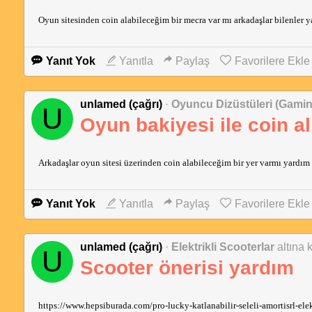
Oyun sitesinden coin alabileceğim bir mecra var mı arkadaşlar bilenler ya
Yanıt Yok
Yanıtla
Paylaş
Favorilere Ekle
unlamed (çağrı)
·
Oyuncu Dizüstüleri (Gami
U
Oyun bakiyesi ile coin a
Arkadaşlar oyun sitesi üzerinden coin alabileceğim bir yer varmı yardım 
Yanıt Yok
Yanıtla
Paylaş
Favorilere Ekle
unlamed (çağrı)
·
Elektrikli Scooterlar
altına 
U
Scooter önerisi yardım
https://www.hepsiburada.com/pro-lucky-katlanabilir-seleli-amortisrl