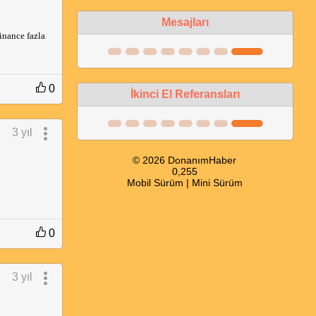
Mesajları
inance fazla 
0
İkinci El Referansları
3 yıl
© 2026 DonanımHaber
0,255
Mobil Sürüm
|
Mini Sürüm
0
3 yıl