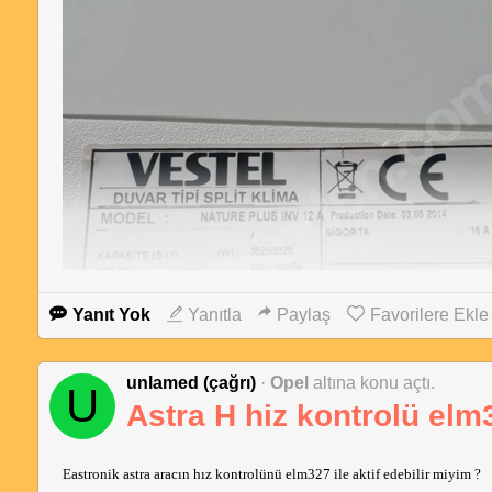
Yanıt Yok
Yanıtla
Paylaş
Favorilere Ekle
unlamed (çağrı)
·
Opel
altına konu açtı.
U
Astra H hiz kontrolü elm32
Eastronik astra aracın hız kontrolünü elm327 ile aktif edebilir miyim ?