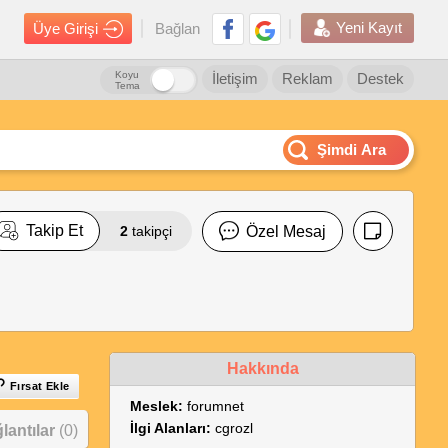
Yeni Kayıt
Üye Girişi
Bağlan
Koyu
İletişim
Reklam
Destek
Tema
Şimdi Ara
Takip Et
2
takipçi
Özel Mesaj
Hakkında
Fırsat Ekle
Meslek:
forumnet
İlgi Alanları:
cgrozl
antılar
(0)