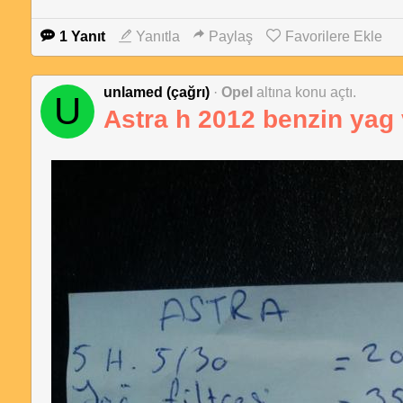
1 Yanıt
Yanıtla
Paylaş
Favorilere Ekle
unlamed (çağrı)
·
Opel
altına konu açtı.
U
Astra h 2012 benzin yag v