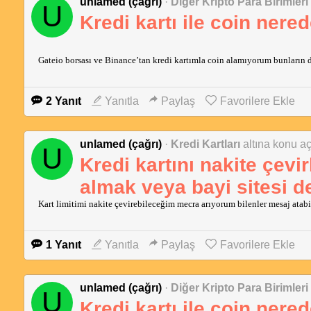
unlamed (çağrı)
·
Diğer Kripto Para Birimleri
U
Kredi kartı ile coin nere
Gateio borsası ve Binance’tan kredi kartımla coin alamıyorum bunların dış
2 Yanıt
Yanıtla
Paylaş
Favorilere Ekle
unlamed (çağrı)
·
Kredi Kartları
altına konu açt
U
Kredi kartını nakite çevir
almak veya bayi sitesi d
Kart limitimi nakite çevirebileceğim mecra arıyorum bilenler mesaj atabi
1 Yanıt
Yanıtla
Paylaş
Favorilere Ekle
unlamed (çağrı)
·
Diğer Kripto Para Birimleri
U
Kredi kartı ile coin nere