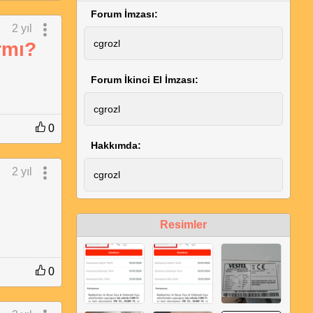
Forum İmzası:
2 yıl
cgrozl
rmı?
Forum İkinci El İmzası:
cgrozl
0
Hakkımda:
2 yıl
cgrozl
Resimler
0