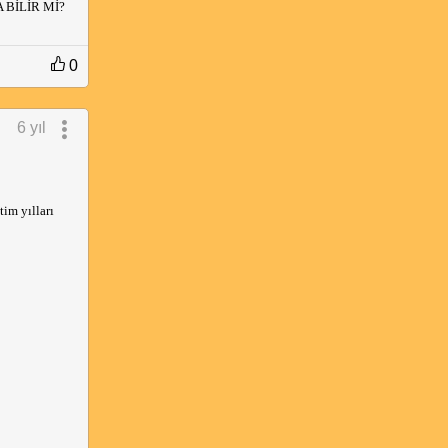
BİLİR Mİ?
0
6 yıl
tim yılları