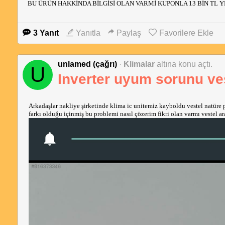
BU ÜRÜN HAKKİNDA BİLGİSİ OLAN VARMİ KUPONLA 13 BİN TL
3 Yanıt
Yanıtla
Paylaş
Favorilere Ekle
unlamed (çağrı)
·
Klimalar
altına konu açtı.
U
Inverter uyum sorunu ve
Arkadaşlar nakliye şirketinde klima ic unitemiz kayboldu vestel natüre pl
farkı olduğu içinmiş bu problemi nasıl çözerim fikri olan varmı vestel a