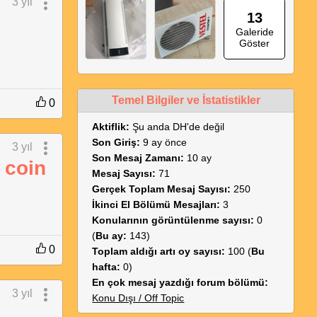
3 yıl
13
Galeride
Göster
Temel Bilgiler ve İstatistikler
0
Aktiflik:
Şu anda DH'de değil
Son Giriş:
9 ay önce
3 yıl
Son Mesaj Zamanı:
10 ay
r coin
Mesaj Sayısı:
71
Gerçek Toplam Mesaj Sayısı:
250
İkinci El Bölümü Mesajları:
3
Konularının görüntülenme sayısı:
0
(
Bu ay:
143)
0
Toplam aldığı artı oy sayısı:
100 (
Bu
hafta:
0)
En çok mesaj yazdığı forum bölümü:
3 yıl
Konu Dışı / Off Topic