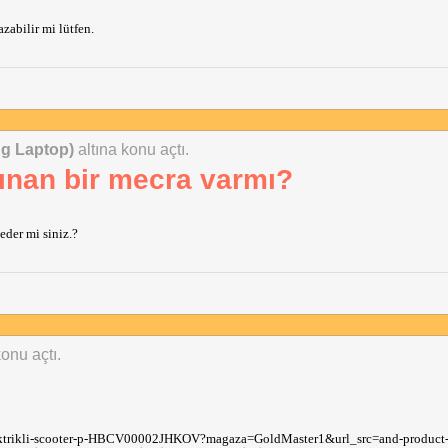
zabilir mi lütfen.
ng Laptop)
altına konu açtı.
lınan bir mecra varmı?
eder mi siniz.?
konu açtı.
-elektrikli-scooter-p-HBCV00002JHKOV?magaza=GoldMaster1&url_src=and-product-