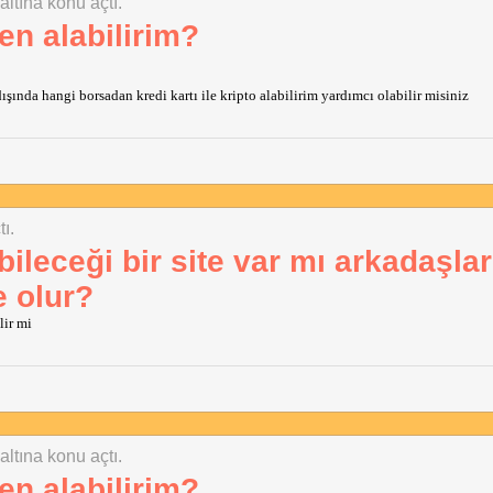
altına konu açtı.
den alabilirim?
ında hangi borsadan kredi kartı ile kripto alabilirim yardımcı olabilir misiniz
ı.
bileceği bir site var mı arkadaşla
e olur?
lir mi
altına konu açtı.
den alabilirim?