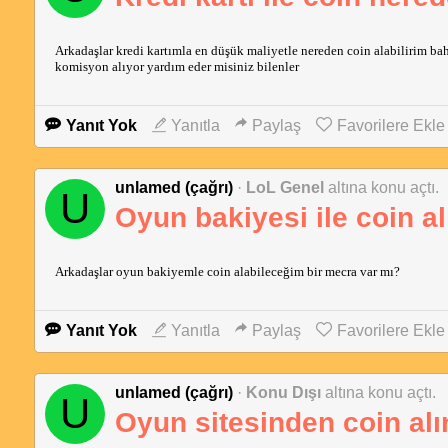
Arkadaşlar kredi kartımla en düşük maliyetle nereden coin alabilirim bahis
komisyon alıyor yardım eder misiniz bilenler
Yanıt Yok
Yanıtla
Paylaş
Favorilere Ekle
unlamed (çağrı)
·
LoL Genel
altına konu açtı.
U
Oyun bakiyesi ile coin a
Arkadaşlar oyun bakiyemle coin alabileceğim bir mecra var mı?
Yanıt Yok
Yanıtla
Paylaş
Favorilere Ekle
unlamed (çağrı)
·
Konu Dışı
altına konu açtı.
U
Oyun sitesinden coin al