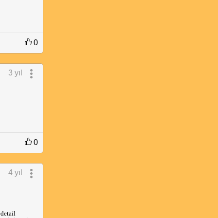
0
3 yıl
0
4 yıl
detail