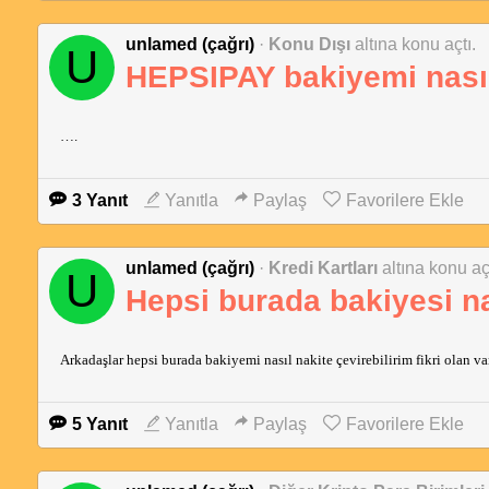
unlamed (çağrı)
·
Konu Dışı
altına konu açtı.
U
HEPSIPAY bakiyemi nasıl 
….
3 Yanıt
Yanıtla
Paylaş
Favorilere Ekle
unlamed (çağrı)
·
Kredi Kartları
altına konu açt
U
Hepsi burada bakiyesi nas
Arkadaşlar hepsi burada bakiyemi nasıl nakite çevirebilirim fikri olan va
5 Yanıt
Yanıtla
Paylaş
Favorilere Ekle