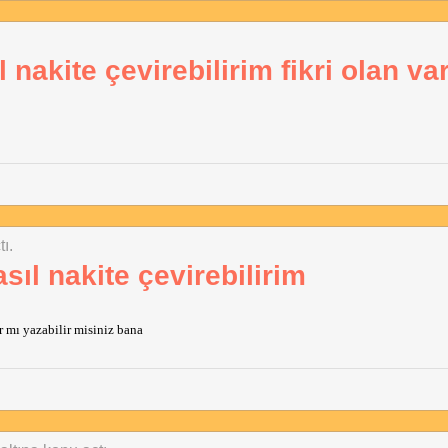
nakite çevirebilirim fikri olan va
ı.
ıl nakite çevirebilirim
r mı yazabilir misiniz bana