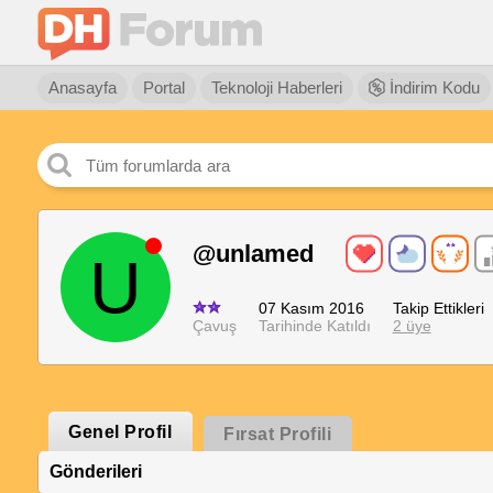
Anasayfa
Portal
Teknoloji Haberleri
İndirim Kodu
@unlamed
U
07 Kasım 2016
Takip Ettikleri
Çavuş
Tarihinde Katıldı
2 üye
Genel Profil
Fırsat Profili
Gönderileri