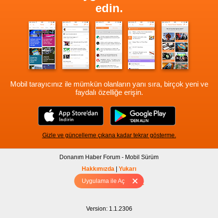
edin.
Mobil tarayıcınız ile mümkün olanların yanı sıra, birçok yeni ve
faydalı özelliğe erişin.
Gizle ve güncelleme çıkana kadar tekrar gösterme.
Donanım Haber Forum - Mobil Sürüm
Hakkımızda
|
Yukarı
Uygulama ile Aç
Tam sürüm için Tıklayınız
Version: 1.1.2306