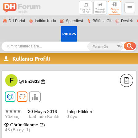
Uygulama
Teknoloji
Giriş ve
ile Aç
Haberleri
Kayıt
DH Portal
İndirim Kodu
Speedtest
Bölüme Git
Destek
Kullanıcı Profili
F
@ftm1633
30 Mayıs 2016
Takip Ettikleri
Yüzbaşı
Tarihinde Katıldı
0 üye
Görüntülenme (
?
)
46 (Bu ay: 1)