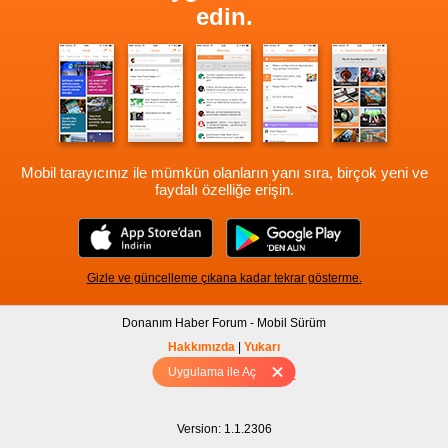
edin.
Mobil tarayıcınız ile mümkün olanların yanı sıra, birçok yeni ve
faydalı özelliğe erişin.
Gizle ve güncelleme çıkana kadar tekrar gösterme.
Donanım Haber Forum - Mobil Sürüm
Hakkımızda
|
Yukarı
Uygulama ile Aç
Tam sürüm için Tıklayınız
Version: 1.1.2306