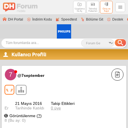
Uygulama
Teknoloji
Giriş ve
ile Aç
Haberleri
Kayıt
DH Portal
İndirim Kodu
Speedtest
Bölüme Git
Destek
Kullanıcı Profili
7
@7september
21 Mayıs 2016
Takip Ettikleri
Er
Tarihinde Katıldı
0 üye
Görüntülenme (
?
)
8 (Bu ay: 0)