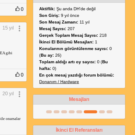
Aktiflik:
Şu anda DH'de değil
0
Son Giriş:
9 yıl önce
Son Mesaj Zamanı:
11 yıl
15 yıl
Mesaj Sayısı:
207
Gerçek Toplam Mesaj Sayısı:
218
İkinci El Bölümü Mesajları:
1
Konularının görüntülenme sayısı:
0
xEA gibi
(
Bu ay:
26)
Toplam aldığı artı oy sayısı:
0 (
Bu
hafta:
0)
0
En çok mesaj yazdığı forum bölümü:
Donanım / Hardware
20 yıl
Mesajları
ile onarsalar
İkinci El Referansları