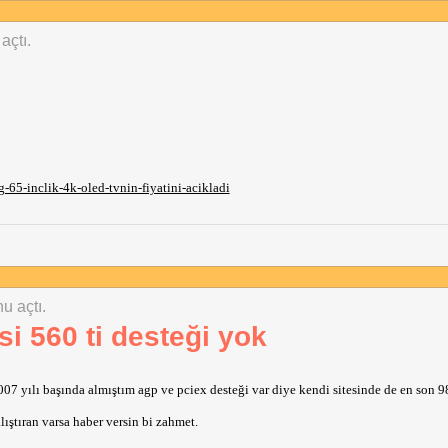
açtı.
65-inclik-4k-oled-tvnin-fiyatini-acikladi
u açtı.
i 560 ti desteği yok
7 yılı başında almıştım agp ve pciex desteği var diye kendi sitesinde de en son 9
ıştıran varsa haber versin bi zahmet.