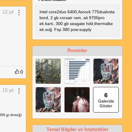
12 yıl
Intel core2duo 6400,Asrock 775dualvsta
bord, 2 gb corsair ram, ati 9700pro
ek.kartı, 300 gb seagate hdd,thermalke
ek.soğ. Fsp 380 pow.supply
Resimler
0
15 yıl
6
Galeride
Göster
800 gt desteği
Temel Bilgiler ve İstatistikler