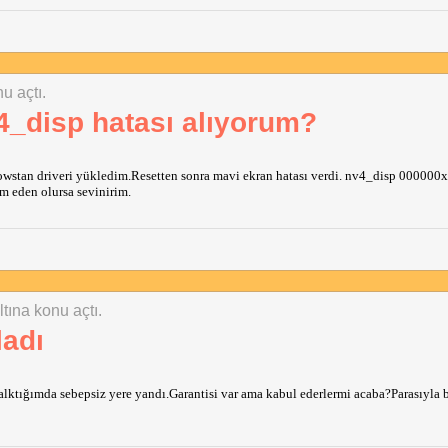
u açtı.
4_disp hatası alıyorum?
ndowstan driveri yükledim.Resetten sonra mavi ekran hatası verdi. nv4_disp 000000
m eden olursa sevinirim.
ltına konu açtı.
ladı
alktığımda sebepsiz yere yandı.Garantisi var ama kabul ederlermi acaba?Parasıyla b