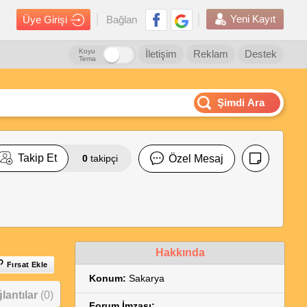
Yeni Kayıt
Üye Girişi
Bağlan
Koyu
İletişim
Reklam
Destek
Tema
Şimdi Ara
Takip Et
0
takipçi
Özel Mesaj
Hakkında
Fırsat Ekle
Konum:
Sakarya
antılar
(0)
Forum İmzası: