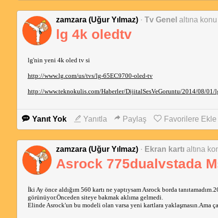
zamzara (Uğur Yılmaz)
·
Tv Genel
altına konu 
lg 4k oledtv
lg'nin yeni 4k oled tv si
http://www.lg.com/us/tvs/lg-65EC9700-oled-tv
http://www.teknokulis.com/Haberler/DijitalSesVeGoruntu/2014/08/01/lg-
Yanıt Yok
Yanıtla
Paylaş
Favorilere Ekle
zamzara (Uğur Yılmaz)
·
Ekran kartı
altına kon
Asrock 775dualvstada Ms
İki Ay önce aldığım 560 kartı ne yaptıysam Asrock borda tanıtamadım.200
görünüyor.Önceden siteye bakmak aklıma gelmedi.
Elinde Asrock'un bu modeli olan varsa yeni kartlara yaklaşmasın.Ama çal