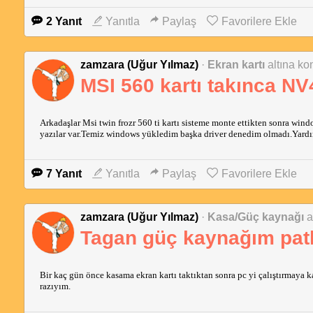
2 Yanıt
Yanıtla
Paylaş
Favorilere Ekle
zamzara (Uğur Yılmaz)
·
Ekran kartı
altına kon
MSI 560 kartı takınca NV
Arkadaşlar Msi twin frozr 560 ti kartı sisteme monte ettikten sonra wi
yazılar var.Temiz windows yükledim başka driver denedim olmadı.Yardı
7 Yanıt
Yanıtla
Paylaş
Favorilere Ekle
zamzara (Uğur Yılmaz)
·
Kasa/Güç kaynağı
a
Tagan güç kaynağım pat
Bir kaç gün önce kasama ekran kartı taktıktan sonra pc yi çalıştırmaya k
razıyım.