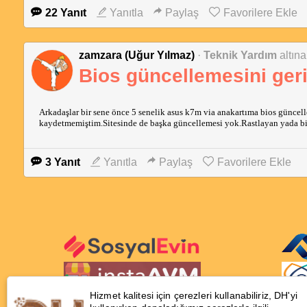
22 Yanıt
Yanıtla
Paylaş
Favorilere Ekle
zamzara (Uğur Yılmaz)
·
Teknik Yardım
altına
Bios güncellemesini ger
Arkadaşlar bir sene önce 5 senelik asus k7m via anakartıma bios günce
kaydetmemiştim.Sitesinde de başka güncellemesi yok.Rastlayan yada bil
3 Yanıt
Yanıtla
Paylaş
Favorilere Ekle
Hizmet kalitesi için çerezleri kullanabiliriz, DH'yi