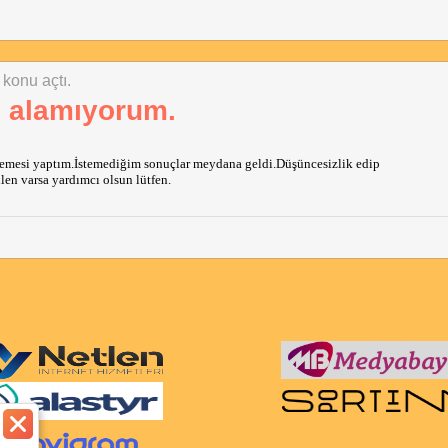
 konu açtı.
i alamıyorum.
llemesi yaptım.İstemediğim sonuçlar meydana geldi.Düşüncesizlik edip
en varsa yardımcı olsun lütfen.