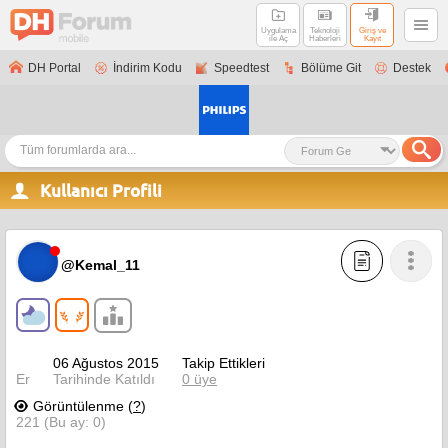
Uygulama
Teknoloji
Giriş ve
ile Aç
Haberleri
Kayıt
DH Portal
İndirim Kodu
Speedtest
Bölüme Git
Destek
Kullanıcı Profili
@Kemal_11
06 Ağustos 2015
Takip Ettikleri
Er
Tarihinde Katıldı
0 üye
Görüntülenme (
?
)
221 (Bu ay: 0)