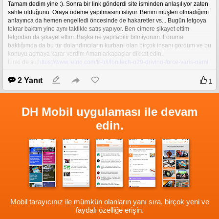
Tamam dedim yine :). Sonra bir link gönderdi site isminden anlaşılıyor zaten 
sahte olduğunu. Oraya ödeme yapılmasını istiyor. Benim müşteri olmadığımı 
anlayınca da hemen engelledi öncesinde de hakaretler vs... Bugün letgoya 
tekrar baktım yine aynı taktikle satış yapıyor. Ben cimere şikayet ettim 
letgodan da şikayet ettim. Başka ne yapılabilir bilmiyorum. Foruma 
baktığımda da bu tür dolandırıcıların kurbanı olan birçok insanı gördüm ve bu 
konuyu açmaya karar verdim Aman arkadaşlar dikkat edin.
Linki de şu:
https://www.letgo.com/tr-tr/i/logitech-g29-driving-force-yaris-gami
ng-direksiyon-seti_99194443-5ea6-4e2e-a3af-13593abcba46
Verdiği Numara da şu:0531 792 20 75
2 Yanıt
1
DH Mobil uygulaması ile devam
edin.
Mobil tarayıcınız ile mümkün olanların yanı sıra, birçok yeni ve
faydalı özelliğe erişin.