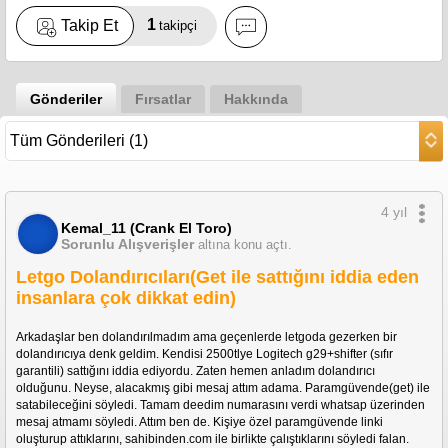
1
Takip Et
takipçi
Gönderiler
Fırsatlar
Hakkında
4 yıl
Kemal_11 (Crank El Toro)
Sorunlu Alışverişler
altına konu açtı.
Letgo Dolandırıcıları(Get ile sattığını iddia eden
insanlara çok dikkat edin)
Arkadaşlar ben dolandırılmadım ama geçenlerde letgoda gezerken bir 
dolandırıcıya denk geldim. Kendisi 2500tlye Logitech g29+shifter (sıfır 
garantili) sattığını iddia ediyordu. Zaten hemen anladım dolandırıcı 
olduğunu. Neyse, alacakmış gibi mesaj attım adama. Paramgüvende(get) ile 
satabileceğini söyledi. Tamam deedim numarasını verdi whatsap üzerinden 
mesaj atmamı söyledi. Attım ben de. Kişiye özel paramgüvende linki 
oluşturup attıklarını, sahibinden.com ile birlikte çalıştıklarını söyledi falan. 