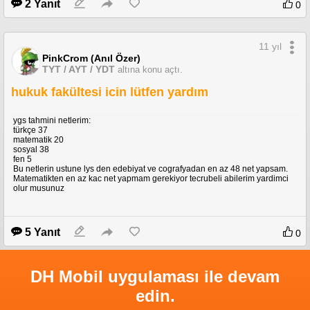
2 Yanıt
0
11 yıl
PinkCrom (Anıl Özer)
TYT / AYT / YDT
altına konu açtı.
hukuk fakültesi icin lütfen yardım
ygs tahmini netlerim:
türkçe 37
matematik 20
sosyal 38
fen 5
Bu netlerin ustune lys den edebiyat ve cografyadan en az 48 net yapsam.
Matematikten en az kac net yapmam gerekiyor tecrubeli abilerim yardimci
olur musunuz
5 Yanıt
0
DH Mobil uygulaması ile devam
edin.