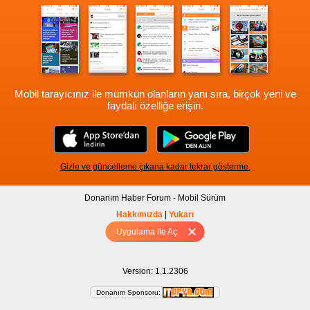
Mobil tarayıcınız ile mümkün olanların yanı sıra, birçok yeni ve
faydalı özelliğe erişin.
Gizle ve güncelleme çıkana kadar tekrar gösterme.
Donanım Haber Forum - Mobil Sürüm
Hakkımızda
|
Yukarı
Uygulama ile Aç
Tam sürüm için Tıklayınız
Version: 1.1.2306
Donanım Sponsoru: