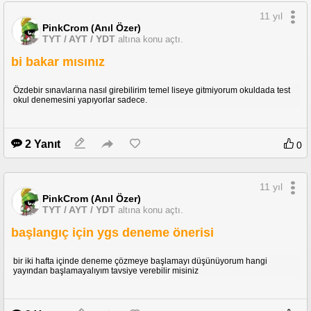
11 yıl
PinkCrom (Anıl Özer)
TYT / AYT / YDT
altına konu açtı.
bi bakar mısınız
Özdebir sınavlarına nasıl girebilirim temel liseye gitmiyorum okuldada test
okul denemesini yapıyorlar sadece.
2 Yanıt
0
11 yıl
PinkCrom (Anıl Özer)
TYT / AYT / YDT
altına konu açtı.
başlangıç için ygs deneme önerisi
bir iki hafta içinde deneme çözmeye başlamayı düşünüyorum hangi
yayından başlamayalıyım tavsiye verebilir misiniz