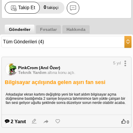
0
Takip Et
takipçi
Gönderiler
Fırsatlar
Hakkında
5 yıl
PinkCrom (Anıl Özer)
Teknik Yardım
altına konu açtı.
Bilgisayar açılışında gelen aşırı fan sesi
Arkadaşlar ekran kartımı değiştirip yeni bir kart aldım bilgisayar açma
düğmesine bastığımda 2 saniye boyunca tahminimce tam yükte çalışan bir
fan sesi geliyor uğultu şeklinde sonra düzeliyor sorun nerde olabilir acaba.
2 Yanıt
0