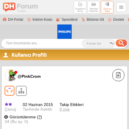
Uygulama
Teknoloji
Giriş ve
ile Aç
Haberleri
Kayıt
DH Portal
İndirim Kodu
Speedtest
Bölüme Git
Destek
Kullanıcı Profili
@PinkCrom
02 Haziran 2015
Takip Ettikleri
Çavuş
Tarihinde Katıldı
0 üye
Görüntülenme (
?
)
34 (Bu ay: 0)