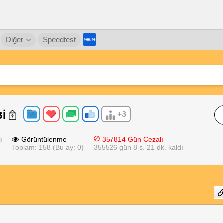
Diğer
Speedtest
Bİ
+3
i
Görüntülenme
357814 Gün Cezalı
Toplam: 158 (Bu ay: 0)
355526 gün 8 s. 21 dk. kaldı