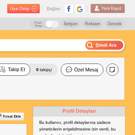
Yeni Kayıt
Üye Girişi
Bağlan
Koyu
İletişim
Reklam
Destek
Tema
Şimdi Ara
Takip Et
0
takipçi
Özel Mesaj
Profil Detayları
Fırsat Ekle
Bu kullanıcı, profil detaylarına sadece
yöneticilerin erişebilmesine izin verdi, bu