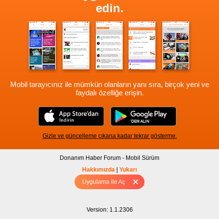
edin.
Mobil tarayıcınız ile mümkün olanların yanı sıra, birçok yeni ve
faydalı özelliğe erişin.
Gizle ve güncelleme çıkana kadar tekrar gösterme.
Donanım Haber Forum - Mobil Sürüm
Hakkımızda
|
Yukarı
Uygulama ile Aç
Tam sürüm için Tıklayınız
Version: 1.1.2306