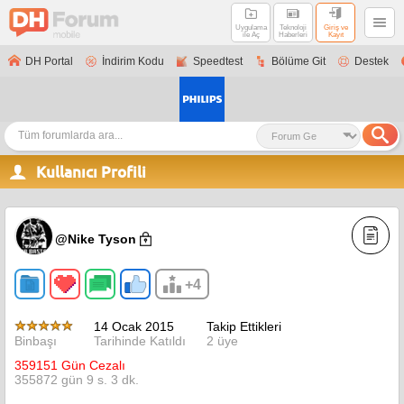
Uygulama
Teknoloji
Giriş ve
ile Aç
Haberleri
Kayıt
DH Portal
İndirim Kodu
Speedtest
Bölüme Git
Destek
Kullanıcı Profili
@Nike Tyson
+4
14 Ocak 2015
Takip Ettikleri
Binbaşı
Tarihinde Katıldı
2 üye
359151 Gün Cezalı
355872 gün 9 s. 3 dk.