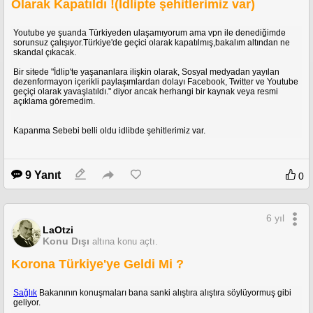
Olarak Kapatıldı !(İdlipte şehitlerimiz var)
Youtube ye şuanda Türkiyeden ulaşamıyorum ama vpn ile denediğimde
sorunsuz çalışıyor.Türkiye'de geçici olarak kapatılmış,bakalım altından ne
skandal çıkacak.
Bir sitede "İdlip'te yaşananlara ilişkin olarak, Sosyal medyadan yayılan
dezenformayon içerikli paylaşımlardan dolayı Facebook, Twitter ve Youtube
geçiçi olarak yavaşlatıldı." diyor ancak herhangi bir kaynak veya resmi
açıklama göremedim.
Kapanma Sebebi belli oldu idlibde şehitlerimiz var.
9 Yanıt
0
6 yıl
LaOtzi
Konu Dışı
altına konu açtı.
Korona Türkiye'ye Geldi Mi ?
Sağlık
Bakanının konuşmaları bana sanki alıştıra alıştıra söylüyormuş gibi
geliyor.