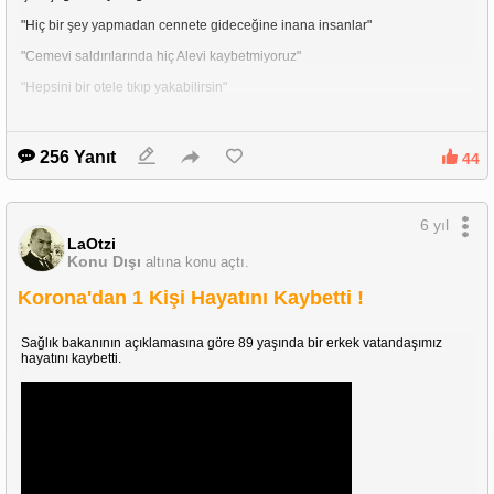
"Hiç bir şey yapmadan cennete gideceğine inana insanlar"
"Cemevi saldırılarında hiç Alevi kaybetmiyoruz"
"Hepsini bir otele tıkıp yakabilirsin"
256 Yanıt
44
6 yıl
LaOtzi
Konu Dışı
altına konu açtı.
Korona'dan 1 Kişi Hayatını Kaybetti !
Birde çıkıp linç yememek için bende Aleviyim diyerek açıklama
Sağlık bakanının açıklamasına göre 89 yaşında bir erkek vatandaşımız
yapıyor.Mesele Alevi olup yada olmamak değil mesele insan
hayatını kaybetti.
olabilmektir.Böyle bir durumun ne mizahı olur nede şakası olur.