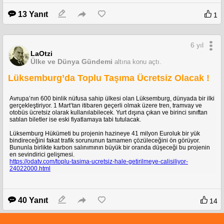
13 Yanıt
1
6 yıl
LaOtzi
Ülke ve Dünya Gündemi
altına konu açtı.
Lüksemburg’da Toplu Taşıma Ücretsiz Olacak !
Avrupa’nın 600 binlik nüfusa sahip ülkesi olan Lüksemburg, dünyada bir ilki
gerçekleştiriyor. 1 Mart’tan itibaren geçerli olmak üzere tren, tramvay ve
otobüs ücretsiz olarak kullanılabilecek. Yurt dışına çıkan ve birinci sınıftan
satılan biletler ise eski fiyatlamaya tabi tutulacak.
Lüksemburg Hükümeti bu projenin hazineye 41 milyon Euroluk bir yük
bindireceğini fakat trafik sorununun tamamen çözüleceğini ön görüyor.
Bununla birlikte karbon salınımının büyük bir oranda düşeceği bu projenin
en sevindirici gelişmesi.
https://odatv.com/toplu-tasima-ucretsiz-hale-getirilmeye-calisiliyor-
24022000.html
40 Yanıt
14