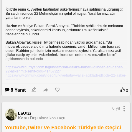
İdlib'de rejim kuvvetleri tarafından askerlerimiz hava saldırısına uğramıştır.
Bu saldırı sonucu 22 Mehmetçiğimiz şehit olmuştur. Yaralılarımız, ağır
yaralılarımız var.
Hazine ve Maliye Bakanı Berat Albayrak, "Rabbim şehitlerimizin mekanını
cennet eylesin, askerlerimizi korusun, ordumuzu muzaffer kılsın"
ifadelerinde bulundu.
Bakan Albayrak, kişisel Twitter hesabından yaptığı açıklamada, "Bu
mübarek gecede aldığımız haberle ciğerimiz yandı. Milletimizin başı sağ
olsun. Rabbim şehitlerimizin mekanını cennet eylesin. Yaralılarımıza acil
şifalar nasip eylesin. Askerlerimizi korusun, ordumuzu muzaffer kılsın"
açıklamasında bulundu.
https://www.hurriyet.com.tr/gundem/son-dakika-haberi-idlibden-aci-haber-
22-askerimiz-sehit-oldu-41457227
https://www.cnnturk.com/video/turkiye/hatay-valisi-acikladi-idlibde-22-asker-
sehit-oldu
8 Yanıt
0
6 yıl
LaOtzi
Konu Dışı
altına konu açtı.
Youtube,Twiter ve Facebook Türkiye'de Geçici