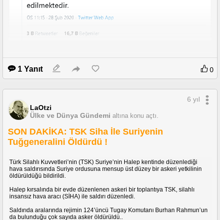
https://twitter.com/tcsavunma/status/1233485854041092104
1 Yanıt
0
Ayrıca, tabi ki iğrenç karşılaştırma politikalarının gereğini yerine getirmişler.
6 yıl
LaOtzi
Ülke ve Dünya Gündemi
altına konu açtı.
SON DAKİKA: TSK Siha İle Suriyenin
Tuğgeneralini Öldürdü !
Türk Silahlı Kuvvetleri’nin (TSK) Suriye’nin Halep kentinde düzenlediği
hava saldırısında Suriye ordusuna mensup üst düzey bir askeri yetkilinin
öldürüldüğü bildirildi.
Halep kırsalında bir evde düzenlenen askeri bir toplantıya TSK, silahlı
insansız hava aracı (SİHA) ile saldırı düzenledi.
Saldırıda aralarında rejimin 124’üncü Tugay Komutanı Burhan Rahmun’un
da bulunduğu çok sayıda asker öldürüldü..