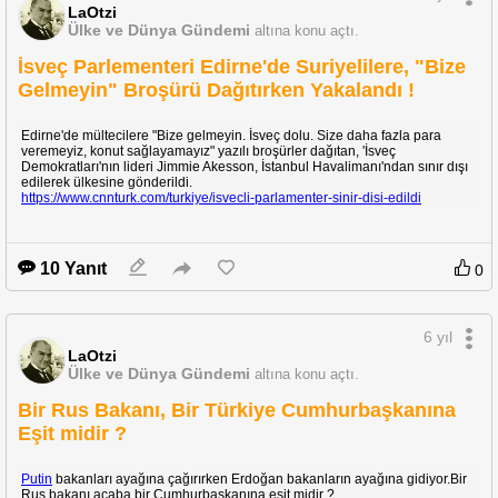
LaOtzi
Ülke ve Dünya Gündemi
altına konu açtı.
İsveç Parlementeri Edirne'de Suriyelilere, "Bize
Gelmeyin" Broşürü Dağıtırken Yakalandı !
Edirne'de mültecilere "Bize gelmeyin. İsveç dolu. Size daha fazla para
veremeyiz, konut sağlayamayız" yazılı broşürler dağıtan, 'İsveç
Demokratları'nın lideri Jimmie Akesson, İstanbul Havalimanı'ndan sınır dışı
edilerek ülkesine gönderildi.
https://www.cnnturk.com/turkiye/isvecli-parlamenter-sinir-disi-edildi
10 Yanıt
0
6 yıl
LaOtzi
Ülke ve Dünya Gündemi
altına konu açtı.
Bir Rus Bakanı, Bir Türkiye Cumhurbaşkanına
Eşit midir ?
Putin
bakanları ayağına çağırırken Erdoğan bakanların ayağına gidiyor.Bir
Rus bakanı acaba bir Cumhurbaşkanına eşit midir ?