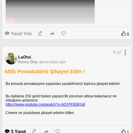
Yanıt Yok
0
6 yıl
LaOtzi
Konu Dışı
altına konu açtı.
İdlib Provakatörü Şikayet Edin !
Bu konuda provakasyon yapanları yazabilirsiniz topluca şikayet edelim.
Bu dallama 250 şehit haberi yapıyor.İlk yorumun altına bakarsanız ne
olduğunu anlarsınız.
https://www.youtube.com/watch?v=6OYFFiEBQz8
Cimere ve youtubeye şikayet edelim lütfen.
3 Yanıt
1