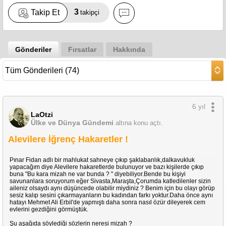
3
Takip Et
takipçi
Gönderiler
Fırsatlar
Hakkında
6 yıl
LaOtzi
Ülke ve Dünya Gündemi
altına konu açtı.
Alevilere İğrenç Hakaretler !
Pınar Fidan adlı bir mahlukat sahneye çıkıp şaklabanlık,dalkavukluk
yapacağım diye Alevilere hakaretlerde bulunuyor ve bazı kişilerde çıkıp
buna "Bu kara mizah ne var bunda ? " diyebiliyor.Bende bu kişiyi
savunanlara soruyorum eğer Sivasta,Maraşta,Çorumda katledilenler sizin
aileniz olsaydı aynı düşüncede olabilir miydiniz ? Benim için bu olayı görüp
sesiz kalıp sesini çıkarmayanların bu kadından farkı yoktur.Daha önce aynı
hatayı Mehmet Ali Erbil'de yapmıştı daha sonra nasıl özür dileyerek cem
evlerini gezdiğini görmüştük.
Şu aşağıda söylediği sözlerin neresi mizah ?