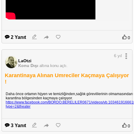
2 Yanıt
0
6 yıl
LaOtzi
Konu Dışı
altına konu açtı.
Karantinaya Alınan Umreciler Kaçmaya Çalışıyor
!
Daha önce ortamın hijyen ve temizliğinden,sağlık görevlilerinin olmamasından 
karantina bölgesinden kaçmaya çalışıyor.
https://www.facebook.com/BORDO.BERELILER0671/videos/vb.10346191666
type=2&theater
3 Yanıt
0