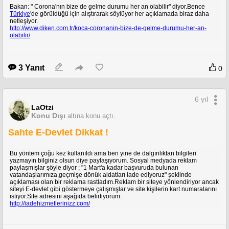
Bakan: " Corona'nın bize de gelme durumu her an olabilir" diyor.Bence
Türkiye
'de görüldüğü için alıştırarak söylüyor her açıklamada biraz daha
netleşiyor.
http://www.diken.com.tr/koca-coronanin-bize-de-gelme-durumu-her-an-
olabilir/
3 Yanıt
0
6 yıl
LaOtzi
Konu Dışı
altına konu açtı.
Sahte E-Devlet Dikkat !
Bu yöntem çoğu kez kullanıldı ama ben yine de dalgınlıktan bilgileri
yazmayın bilginiz olsun diye paylaşıyorum. Sosyal medyada reklam
paylaşmışlar şöyle diyor ; "1 Mart'a kadar başvuruda bulunan
vatandaşlarımıza,geçmişe dönük aidatları iade ediyoruz" şeklinde
açıklaması olan bir reklama rastladım.Reklam bir siteye yönlendiriyor ancak
siteyi E-devlet gibi göstermeye çalışmışlar ve site kişilerin kart numaralarını
istiyor.Site adresini aşağıda belirtiyorum.
http://iadehizmetlerinizz.com/