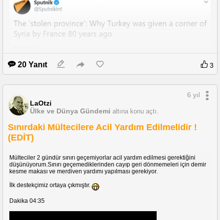
20 Yanıt
3
6 yıl
LaOtzi
Ülke ve Dünya Gündemi
altına konu açtı.
Sınırdaki Mültecilere Acil Yardım Edilmelidir !
(EDİT)
Mülteciler 2 gündür sınırı geçemiyorlar acil yardım edilmesi gerektiğini
düşünüyorum.Sınırı geçemediklerinden cayıp geri dönmemeleri için demir
kesme makası ve merdiven yardımı yapılması gerekiyor.
İlk destekçimiz ortaya çıkmıştır.
Dakika 04:35
https://twitter.com/SputnikInt/status/1233783989879660545