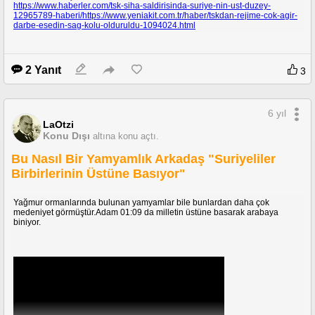
https://www.haberler.com/tsk-siha-saldirisinda-suriye-nin-ust-duzey-
12965789-haberi/
https://www.yeniakit.com.tr/haber/tskdan-rejime-cok-agir-
darbe-esedin-sag-kolu-olduruldu-1094024.html
2 Yanıt
3
6 yıl
LaOtzi
Konu Dışı
altına konu açtı.
Bu Nasıl Bir Yamyamlık Arkadaş "Suriyeliler
Birbirlerinin Üstüne Basıyor"
Yağmur ormanlarında bulunan yamyamlar bile bunlardan daha çok
medeniyet görmüştür.Adam 01:09 da milletin üstüne basarak arabaya
biniyor.