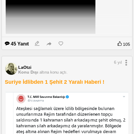
45 Yanıt
105
6 yıl
LaOtzi
Konu Dışı
altına konu açtı.
Suriye İdlibden 1 Şehit 2 Yaralı Haberi !