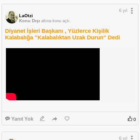
6 yıl
LaOtzi
Konu Dışı
altına konu açtı.
Diyanet İşleri Başkanı , Yüzlerce Kişilik
Kalabalığa "Kalabalıktan Uzak Durun" Dedi
Yanıt Yok
0
6 yıl