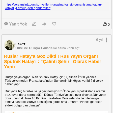
https://veryansintv.com/suriyelilerin-arasina-karisip-yunanistana-kacan-
konyaliyi-dovup-geri-gonderdiler/
Yanıt Yok
0
6 yıl
LaOtzi
Ülke ve Dünya Gündemi
altına konu açtı.
Ruslar Hatay'a Göz Dikti ! Rus Yayın Organı
Sputnik Hatay'ı : "Çalıntı Şehir" Olarak Haber
Yaptı
Rusya yayın organı olan Sputnik Hatay için ; 'Çalınan İl': 80 yıl önce
Türkiye'ye neden Fransa tarafından Suriye'nin bir köşesi verildi? diyerek
haber yaptı.
Dünyada hiç bir ülke ile iyi geçinemiyoruz.Önce yanlış politikalarla aramız
bozuluyor daha sonra bütün Dünya Türkiye'ye saldırıyor diyorlar.Dünyanın
öbür ucundaki bize 16 Bin Km uzaklıktaki Yeni Zelanda ile bile kavga
etmeyi başardık.Suriye bataklığına girdik ama umarım "Pirince giderken
eldeki bulgurdan olmayız".