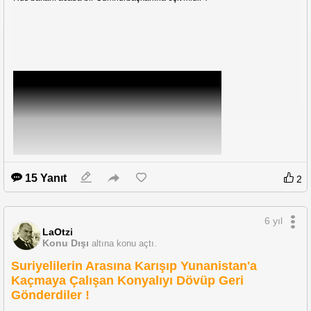
15 Yanıt
2
6 yıl
LaOtzi
Konu Dışı
altına konu açtı.
Suriyelilerin Arasına Karışıp Yunanistan'a
Kaçmaya Çalışan Konyalıyı Dövüp Geri
Gönderdiler !