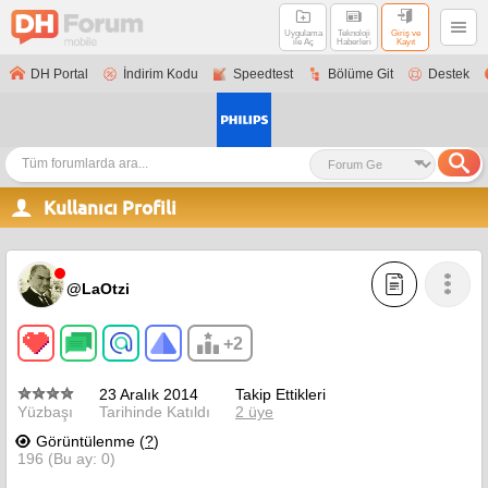
Uygulama
Teknoloji
Giriş ve
ile Aç
Haberleri
Kayıt
DH Portal
İndirim Kodu
Speedtest
Bölüme Git
Destek
Kullanıcı Profili
@LaOtzi
+2
23 Aralık 2014
Takip Ettikleri
Yüzbaşı
Tarihinde Katıldı
2 üye
Görüntülenme (
?
)
196 (Bu ay: 0)