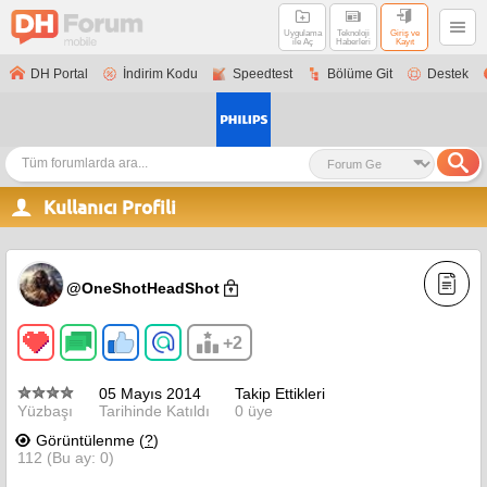
Uygulama
Teknoloji
Giriş ve
ile Aç
Haberleri
Kayıt
DH Portal
İndirim Kodu
Speedtest
Bölüme Git
Destek
Kullanıcı Profili
@OneShotHeadShot
+2
05 Mayıs 2014
Takip Ettikleri
Yüzbaşı
Tarihinde Katıldı
0 üye
Görüntülenme (
?
)
112 (Bu ay: 0)