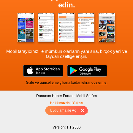
edin.
Mobil tarayıcınız ile mümkün olanların yanı sıra, birçok yeni ve
faydalı özelliğe erişin.
Gizle ve güncelleme çıkana kadar tekrar gösterme.
Donanım Haber Forum - Mobil Sürüm
Hakkımızda
|
Yukarı
Uygulama ile Aç
Tam sürüm için Tıklayınız
Version: 1.1.2306