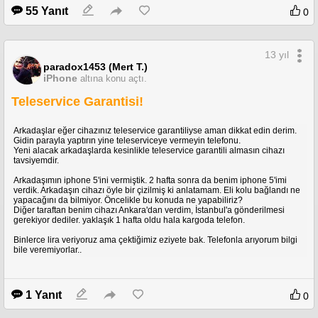
55 Yanıt
0
13 yıl
paradox1453 (Mert T.)
iPhone
altına konu açtı.
Teleservice Garantisi!
Arkadaşlar eğer cihazınız teleservice garantiliyse aman dikkat edin derim.
Gidin parayla yaptırın yine teleserviceye vermeyin telefonu.
Yeni alacak arkadaşlarda kesinlikle teleservice garantili almasın cihazı
tavsiyemdir.
Arkadaşımın iphone 5'ini vermiştik. 2 hafta sonra da benim iphone 5'imi
verdik. Arkadaşın cihazı öyle bir çizilmiş ki anlatamam. Eli kolu bağlandı ne
yapacağını da bilmiyor. Öncelikle bu konuda ne yapabiliriz?
Diğer taraftan benim cihazı Ankara'dan verdim, İstanbul'a gönderilmesi
gerekiyor dediler. yaklaşık 1 hafta oldu hala kargoda telefon.
Binlerce lira veriyoruz ama çektiğimiz eziyete bak. Telefonla arıyorum bilgi
bile veremiyorlar..
1 Yanıt
0