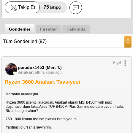
75
Takip Et
takipçi
Gönderiler
Fırsatlar
Hakkında
6 yıl
paradox1453 (Mert T.)
Anakart
altına konu açtı.
Ryzen 3600 Anakart Tavsiyesi
Merhaba arkadaşlar
Ryzen 3600 işlemci alacağım. Anakart olarak MSI b450m vdh max
düşünüyordum fakat Asus TUF B450M-Plus Gaming gördüm uygun fiyata.
Sizce hangisi alınır?
750 - 800 liranın üstüne çıkmak istemiyorum.
Yardımcı olursanız sevinirim.