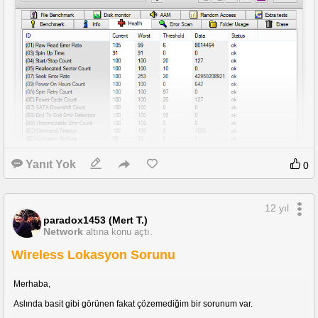
Yanıt Yok
0
12 yıl
paradox1453 (Mert T.)
Network
altına konu açtı.
Wireless Lokasyon Sorunu
Merhaba,
Aslında basit gibi görünen fakat çözemediğim bir sorunum var.
Böyle bir hata alıyorum. Sıcaklıkla ilgili. Boşta da olsa, kullanılıyor da olsa