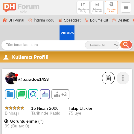
Uygulama
Teknoloji
Giriş ve
ile Aç
Haberleri
Kayıt
DH Portal
İndirim Kodu
Speedtest
Bölüme Git
Destek
Kullanıcı Profili
@paradox1453
+3
15 Nisan 2006
Takip Ettikleri
Binbaşı
Tarihinde Katıldı
75 üye
Görüntülenme (
?
)
99 (Bu ay: 0)