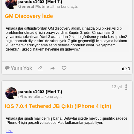
paradox1453 (Mert T.)
General Mobile
altına konu açtı.
GM Discovery İade
Arkadaşlar gittigidiyordan GM discovery aldım, cihazda ölü piksel,vs gibi
problemler olmadığı için onayı verdim. Bugün 3. gün. Cihazın sim 2
yuvasında sıkıntı var. Yani 3 aramadan 2 sinde görüşme yarıda kesilip sim2
algılanamadı diyor. sim1de sıkıntı yok. 7 gün geçmediği için cayma hakkımı
kullanmam gerekiyor ama satıcı servise gönderin diyor. Ne yapmam
gerekli? Tüketici hakem heyetine mi gideyim?
Yanıt Yok
0
13 yıl
paradox1453 (Mert T.)
iPhone
altına konu açtı.
iOS 7.0.4 Tethered JB Çıktı (iPhone 4 için)
Arkadaşlar şimdi mail gelmiş bana. Detaylar sitede mevcut, şimdilik sadece
iPhone 4 için geçerli ve sadece Mac kullananlar yapabiliyor.
Link