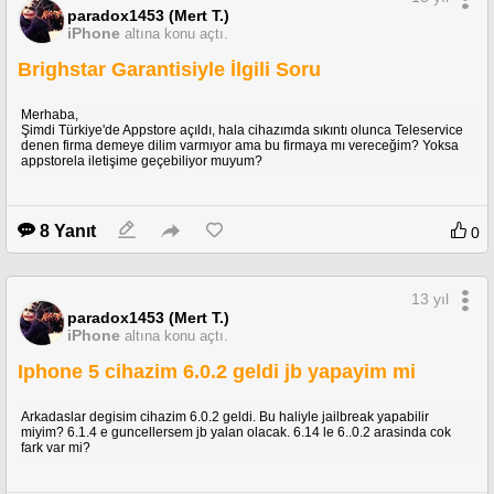
paradox1453 (Mert T.)
iPhone
altına konu açtı.
Brighstar Garantisiyle İlgili Soru
Merhaba,
Şimdi Türkiye'de Appstore açıldı, hala cihazımda sıkıntı olunca Teleservice
denen firma demeye dilim varmıyor ama bu firmaya mı vereceğim? Yoksa
appstorela iletişime geçebiliyor muyum?
8 Yanıt
0
13 yıl
paradox1453 (Mert T.)
iPhone
altına konu açtı.
Iphone 5 cihazim 6.0.2 geldi jb yapayim mi
Arkadaslar degisim cihazim 6.0.2 geldi. Bu haliyle jailbreak yapabilir
miyim? 6.1.4 e guncellersem jb yalan olacak. 6.14 le 6..0.2 arasinda cok
fark var mi?