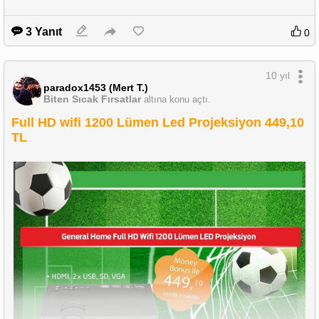
3 Yanıt
0
10 yıl
paradox1453 (Mert T.)
Biten Sıcak Fırsatlar
altına konu açtı.
Full HD wifi 1200 Lümen Led Projeksiyon 449,10
TL