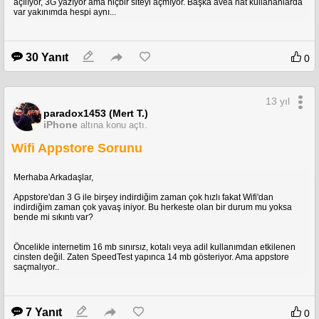
açılıyor, 3G yazıyor ama hiçbir siteyi açmıyor. Başka avea hat kullananlarda
var yakınımda hespi aynı...
30 Yanıt
0
13 yıl
paradox1453 (Mert T.)
iPhone
altına konu açtı.
Wifi Appstore Sorunu
Merhaba Arkadaşlar,
Appstore'dan 3 G ile birşey indirdiğim zaman çok hızlı fakat Wifi'dan
indirdiğim zaman çok yavaş iniyor. Bu herkeste olan bir durum mu yoksa
bende mi sıkıntı var?
Öncelikle internetim 16 mb sınırsız, kotalı veya adil kullanımdan etkilenen
cinsten değil. Zaten SpeedTest yapınca 14 mb gösteriyor. Ama appstore
saçmalıyor..
7 Yanıt
0