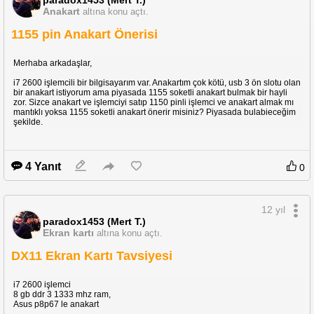
Anakart
altına konu açtı.
1155 pin Anakart Önerisi
Merhaba arkadaşlar,
i7 2600 işlemcili bir bilgisayarım var. Anakartım çok kötü, usb 3 ön slotu olan
bir anakart istiyorum ama piyasada 1155 soketli anakart bulmak bir hayli
zor. Sizce anakart ve işlemciyi satıp 1150 pinli işlemci ve anakart almak mı
mantıklı yoksa 1155 soketli anakart önerir misiniz? Piyasada bulabieceğim
şekilde.
4 Yanıt
0
12 yıl
paradox1453 (Mert T.)
Ekran kartı
altına konu açtı.
DX11 Ekran Kartı Tavsiyesi
i7 2600 işlemci
8 gb ddr 3 1333 mhz ram,
Asus p8p67 le anakart