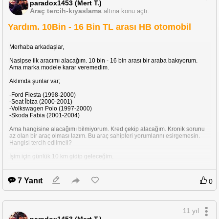
paradox1453 (Mert T.)
Araç tercih-kıyaslama
altına konu açtı.
Yardım. 10Bin - 16 Bin TL arası HB otomobil
Merhaba arkadaşlar,
Nasipse ilk aracımı alacağım. 10 bin - 16 bin arası bir araba bakıyorum.
Ama marka modele karar veremedim.
Aklımda şunlar var;
-Ford Fiesta (1998-2000)
-Seat İbiza (2000-2001)
-Volkswagen Polo (1997-2000)
-Skoda Fabia (2001-2004)
Ama hangisine alacağımı bilmiyorum. Kred çekip alacağım. Kronik sorunu
az olan bir araç olması lazım. Bu araç sahipleri yorumlarını esirgemesin.
Hangisi tercih edilmeli?
İşim için günlük 10 km gidip geleceğim.
7 Yanıt
0
11 yıl
paradox1453 (Mert T.)