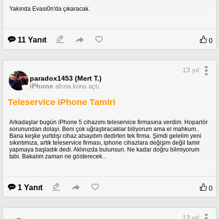
Yakında Evasi0n'da çıkaracak.
11 Yanıt
0
13 yıl
paradox1453 (Mert T.)
iPhone
altına konu açtı.
Teleservice iPhone Tamiri
Arkadaşlar bugün iPhone 5 cihazımı teleservice firmasına verdim. Hoparlör
sorunundan dolayı. Beni çok uğraştıracaklar biliyorum ama el mahkum..
Bana keşke yurtdışı cihaz alsaydım dedirten tek firma. Şimdi gelelim yeni
sıkıntımıza, artık teleservice firması, iphone cihazlara değişim değil tamir
yapmaya başladık dedi. Aklınızda bulunsun. Ne kadar doğru bilmiyorum
tabi. Bakalım zaman ne gösterecek...
1 Yanıt
0
13 yıl