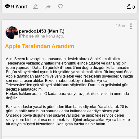
9 Yanıt
0
13 yıl
paradox1453 (Mert T.)
iPhone
altına konu açtı.
Apple Tarafından Arandım
Atını Seven Kovboy'un konusundan destek alarak Apple'a mail attım.
Teleservice yaklaşık 2 haftadır telefonumu elinde tutuyor ve daha hiç bir
işlem yapmadı. Daha 15 günlük iPhone 5'imi doğru düzgün kullanamadım.
Bugün şikayetlerimi ayrıntılı bir şekilde yazarak mail attım. Bir kaç saat önce
Apple tarafından arandım ve yeni telefon verdireceklerini söylediler. Cihazın
seri numarasını aldılar. Bizden haber bekleyin dediler. Ayrıca
Teleservice'den çok şikayet aldıklarını söylediler. Durumun gelişimini gün
geçtikçe anlatacağım.
Herkes hakkını arasın. O kadar para veriyoruz, teknik servislerin umrunda
değiliz.
Bazı arkadaşlar yasal iş gününden filan bahsediyorlar. Yasal olarak 20 iş
günü olabilir ama bunu sonunak adar kullanacaklar diye birşey yok.
Öncelikle böyle düşünenler şikayet var sitesine gidip teleservice gelen
şikayetlere bir bakalarsa ne demek istediğimi anlayacaklar. Ayrıca bir kere
bir arayın müşteri hizmetlerini, konuşma tarzlarına bir bakın.