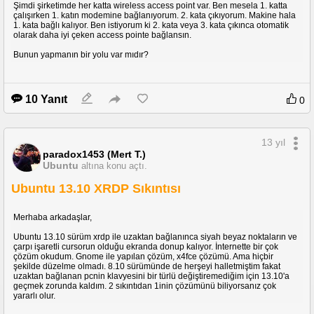
Şimdi şirketimde her katta wireless access point var. Ben mesela 1. katta
sıcaklık bu seviyelerde oluyor havalardan dolayı. Bu sıkıntı olur mu?
çalışırken 1. katın modemine bağlanıyorum. 2. kata çıkıyorum. Makine hala
1. kata bağlı kalıyor. Ben istiyorum ki 2. kata veya 3. kata çıkınca otomatik
Garantiye göndermeme gerek var mı?
olarak daha iyi çeken access pointe bağlansın.
Bunun yapmanın bir yolu var mıdır?
10 Yanıt
0
13 yıl
paradox1453 (Mert T.)
Ubuntu
altına konu açtı.
Ubuntu 13.10 XRDP Sıkıntısı
Merhaba arkadaşlar,
Ubuntu 13.10 sürüm xrdp ile uzaktan bağlanınca siyah beyaz noktaların ve
çarpı işaretli cursorun olduğu ekranda donup kalıyor. İnternette bir çok
çözüm okudum. Gnome ile yapılan çözüm, x4fce çözümü. Ama hiçbir
şekilde düzelme olmadı. 8.10 sürümünde de herşeyi halletmiştim fakat
uzaktan bağlanan pcnin klavyesini bir türlü değiştiremediğim için 13.10'a
geçmek zorunda kaldım. 2 sıkıntıdan 1inin çözümünü biliyorsanız çok
yararlı olur.