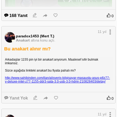
168 Yanıt
0
11 yıl
paradox1453 (Mert T.)
Anakart
altına konu açtı.
Bu anakart alınır mı?
Fiyat güzel.
Arkadaşlar 1155 pin iyi bir anakart arıyorum. Maalesef sıfır bulmak
imkansız.
Migros marketlerde elektronik bölümünde.
Sizce aşağıda linkteki anakart bu fiyata pahalı mı?
Ürün hakkında bilgisi olan yardımcı olursa seviniriz.
http://www.sahibinden.com/ilan/alisveris-bilgisayar-masaustu-asus-p8z77-
v-deluxe-intel-z77-1155-ddr3-sata-3.0-usb-3.0-hdmi-210828403/detay/
Yanıt Yok
0
11 yıl