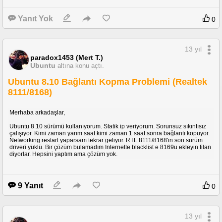
Yanıt Yok
0
13 yıl
paradox1453 (Mert T.)
Ubuntu
altına konu açtı.
Ubuntu 8.10 Bağlantı Kopma Problemi (Realtek
8111/8168)
Merhaba arkadaşlar,
Ubuntu 8.10 sürümü kullanıyorum. Statik ip veriyorum. Sorunsuz sıkıntısız
çalışıyor. Kimi zaman yarım saat kimi zaman 1 saat sonra bağlantı kopuyor.
Networking restart yaparsam tekrar geliyor. RTL 8111/8168'in son sürüm
driveri yüklü. Bir çözüm bulamadım İnternette blacklist e 8169u ekleyin filan
diyorlar. Hepsini yaptım ama çözüm yok.
9 Yanıt
0
13 yıl