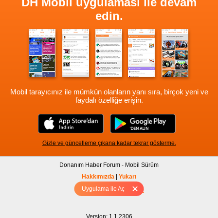
DH Mobil uygulaması ile devam
edin.
Mobil tarayıcınız ile mümkün olanların yanı sıra, birçok yeni ve
faydalı özelliğe erişin.
Gizle ve güncelleme çıkana kadar tekrar gösterme.
Donanım Haber Forum - Mobil Sürüm
Hakkımızda
|
Yukarı
Uygulama ile Aç
Tam sürüm için Tıklayınız
Version: 1.1.2306