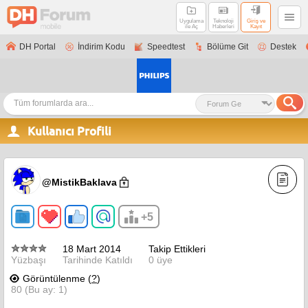
Uygulama
Teknoloji
Giriş ve
ile Aç
Haberleri
Kayıt
DH Portal
İndirim Kodu
Speedtest
Bölüme Git
Destek
Kullanıcı Profili
@MistikBaklava
+5
18 Mart 2014
Takip Ettikleri
Yüzbaşı
Tarihinde Katıldı
0 üye
Görüntülenme (
?
)
80 (Bu ay: 1)