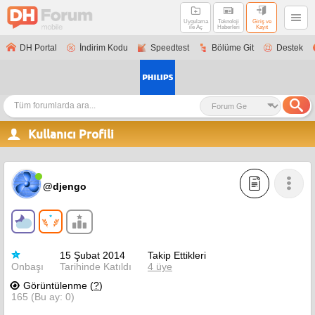
Uygulama
Teknoloji
Giriş ve
ile Aç
Haberleri
Kayıt
DH Portal
İndirim Kodu
Speedtest
Bölüme Git
Destek
Kullanıcı Profili
@djengo
15 Şubat 2014
Takip Ettikleri
Onbaşı
Tarihinde Katıldı
4 üye
Görüntülenme (
?
)
165 (Bu ay: 0)