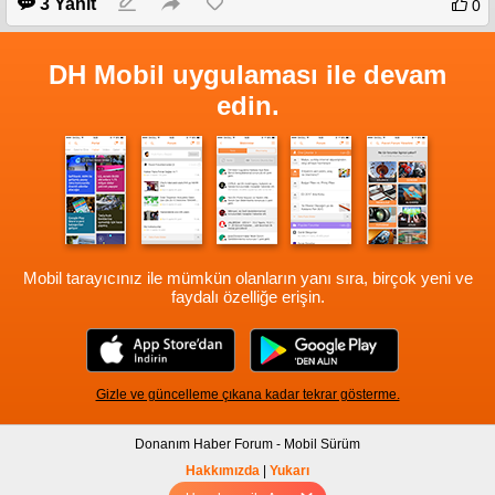
3 Yanıt
0
DH Mobil uygulaması ile devam
edin.
Mobil tarayıcınız ile mümkün olanların yanı sıra, birçok yeni ve
faydalı özelliğe erişin.
Gizle ve güncelleme çıkana kadar tekrar gösterme.
Donanım Haber Forum - Mobil Sürüm
Hakkımızda
|
Yukarı