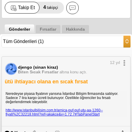
4
Takip Et
takipçi
Gönderiler
Fırsatlar
Hakkında
12 yıl
djengo (sinan kiraz)
Biten Sıcak Fırsatlar
altına konu açtı.
ütü ihtiayacı olana en sıcak fırsat
Neredeyse piyasa fiyatının yarısına İstanbul Bilişim firmasında satılıyor.
Sadece 7 lira kargo ücreti bulunuyor. Özellikle öğrenciler bu fırsatı
değerlendirmek isteyebilir.
http://www.istanbulbilisim.com.tr/arnica-puf-puf-utu-aa-1260--
fiyati%2C32218.html?ref=akakce&v=1.72.7#TabPanelStart