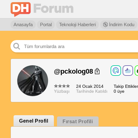
Anasayfa
Portal
Teknoloji Haberleri
İndirim Kodu
@pckolog08
24 Ocak 2014
Takip Ettikler
Yüzbaşı
Tarihinde Katıldı
0 üye
Genel Profil
Fırsat Profili