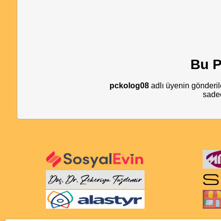
Bu P
pckolog08
adlı üyenin gönderile
sadec