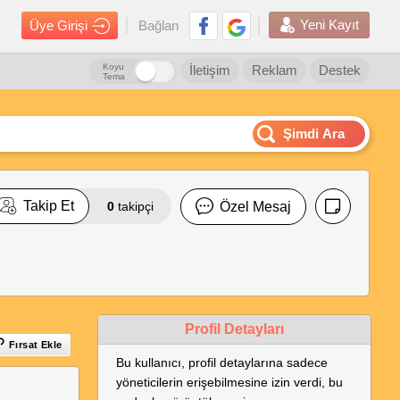
Yeni Kayıt
Üye Girişi
Bağlan
Koyu
İletişim
Reklam
Destek
Tema
Şimdi Ara
Takip Et
0
takipçi
Özel Mesaj
Profil Detayları
Fırsat Ekle
Bu kullanıcı, profil detaylarına sadece
yöneticilerin erişebilmesine izin verdi, bu