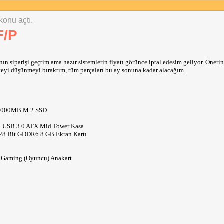
 6000MB M.2 SSD
 konu açtı.
USB 3.0 ATX Mid Tower Kasa
F/P
2 DLSS 3
 DP ATX Anakart
 siparişi geçtim ama hazır sistemlerin fiyatı görünce iptal edesim geliyor. Önerin
yi düşünmeyi bıraktım, tüm parçaları bu ay sonuna kadar alacağım.
runlar varsa (mesela sistemi taktık powera bastın görüntü yok veya XMP, DOC açınca 
 6000MB M.2 SSD
elde anakartın özelliği sayesinde açmadan güncelleyebiliyoruz.
USB 3.0 ATX Mid Tower Kasa
r genelde ama bakmak lazım.
 Bit GDDR6 8 GB Ekran Kartı
tore enable / Power down enable yapıp deneyin.
ext restore auto veya disable / Power down enable yapıp deneyin.
ios sürümü değiştir veya rami iade et. 
Gaming (Oyuncu) Anakart
çözmüşler bence)  2. 7E26v13 diğerleri çöp.
lman lazım ama gene sorun çıkarma ihtimali var, düşük mhz olanlardan tercih edebi
, o kadar bilgim yok ama karıştıra karıştıra çözdüm kafanıza göre iş yapmayın bil
aratın çıkar zaten bütün sorunları.