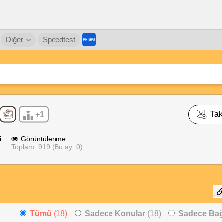
Diğer
Speedtest
Tak
+1
i
Görüntülenme
Toplam: 919 (Bu ay: 0)
Tümü
(18)
Sadece Konular
(18)
Sadece Bağl