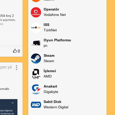
Operatör
Vodafone Net
lık koç 2 
 şaşırman, 
sı 
ISS
TürkNet
.
Oyun Platformu
ıma 
pc
0
Steam
Steam
çen yıl
İşlemci
AMD
 ilgili 30 gün 
Anakart
 cevabı 
Gigabyte
Sabit Disk
Western Digital