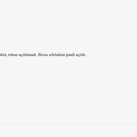
ü, tekrar açıldımadı. Biosu sıfırladım şimdi açıldı.
n gidiyor öbürü geliyor.