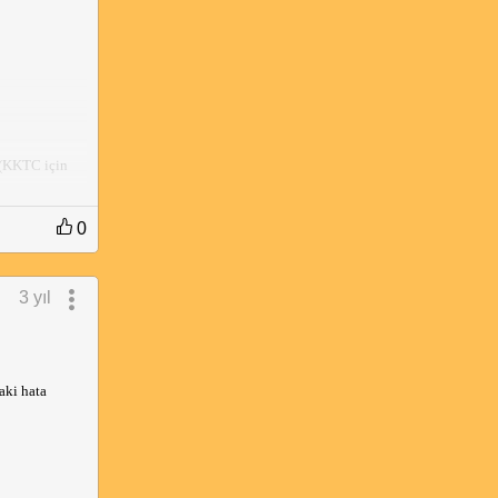
(KKTC için 
 bir 
sonraki 
0
3 yıl
ki hata 