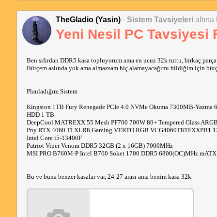
Kingston 1TB Fury Renegade PCIe 4.0 NVMe Okuma 7300MB-Yazma
TheGladio (Yasin)
·
Sistem Tavsiyeleri
altına
HDD 1 TB
DeepCool MATREXX 55 Mesh PF700 700W 80+ Tempered Glass ARGB 
Yeni Nesil PC Tavsiyesi 
Gigabyte GeForce RTX 4060 WINDFORCE OC 8G GDDR6 128Bit DX1
AMD Ryzen
 5 7500F
Patriot Viper Venom DDR5 32GB (2 x 16GB) 7000MHz 
MSI PRO B650-S WIFI 7200(OC) DDR5 Soket AM5 USB 3.2 M.2 HDMI
Ben sıfırdan DDR5 kasa topluyorum ama en ucuz 32k tuttu, birkaç parçanın
Bütçem aslında yok ama almazsam hiç alamayacağımı bildiğim için bütçe
ÇÖZÜLDÜ
Planladığım Sistem
PRO B650 serisi (s,a vs.) aynı sorunlarla gelen anakartlardır, benzer so
bunları okuyun.
Kingston 1TB Fury Renegade PCIe 4.0 NVMe Okuma 7300MB-Yazma
HDD 1 TB
1) İlk taktığınızda sistem açılmıyorsa bios güncellemeniz lazım, bu mod
DeepCool MATREXX 55 Mesh PF700 700W 80+ Tempered Glass ARGB 
2) Sistem gene açılmıyorsa bir ton senaryo olabilir, power veya ram olu
Pny RTX 4060 TI XLR8 Gaming VERTO RGB VCG4060T8TFXXPB1 128
3) Sistemi açtık, rame oc yaptık sistem açılmıyorsa Memory context res
Intel Core i5-13400F 
4) Sistemi açtık, rame oc yaptık sistem 
mavi ekran
 veriyorsa Memory cont
Patriot Viper Venom DDR5 32GB (2 x 16GB) 7000MHz 
4) Sistemi açtık, rame oc yaptık kapatınca açılmıyorsa (resette açılıyor) b
MSI PRO B760M-P Intel B760 Soket 1700 DDR5 6800(OC)MHz mATX 
Bu modelde en iyi bios 1.7E26v191(Beta version aşırı iyi tüm sorunları 
4) Rami değiştirmeye karar verdiysen anakartın sitesinden uyumlu ram bu
arası) risk daha düşük.
Bu ve buna benzer kasalar var, 24-27 arası ama benim kasa 32k 
DRR5 için söylüyorum olay tamemen bios ile alakalı parçalar bozuk değil
Rakip anakartlarda da sorun var ama en iyisi gigabyte herhalde, almadan 