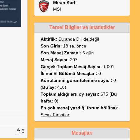
Ekran Kartı
MSI
Temel Bilgiler ve İstatistikler
Aktiflik:
Şu anda DH'de değil
Son Giriş:
18 sa. önce
Son Mesaj Zamanı:
6 gün
Mesaj Sayısı:
207
Gerçek Toplam Mesaj Sayısı:
1.001
İkinci El Bölümü Mesajları:
0
Konularının görüntülenme sayısı:
0
(
Bu ay:
416)
Toplam aldığı artı oy sayısı:
675 (
Bu
hafta:
0)
En çok mesaj yazdığı forum bölümü:
Sıcak Fırsatlar
0
Mesajları