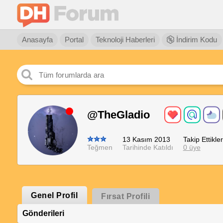
Anasayfa
Portal
Teknoloji Haberleri
İndirim Kodu
@TheGladio
13 Kasım 2013
Takip Ettikler
Teğmen
Tarihinde Katıldı
0 üye
Genel Profil
Fırsat Profili
Gönderileri