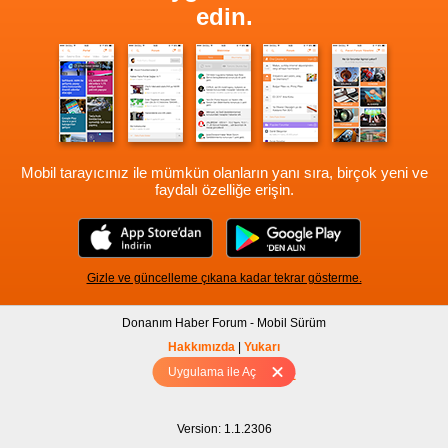
edin.
Mobil tarayıcınız ile mümkün olanların yanı sıra, birçok yeni ve
faydalı özelliğe erişin.
Gizle ve güncelleme çıkana kadar tekrar gösterme.
Donanım Haber Forum - Mobil Sürüm
Hakkımızda
|
Yukarı
Uygulama ile Aç
Tam sürüm için Tıklayınız
Version: 1.1.2306