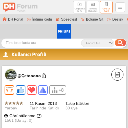
Uygulama
Teknoloji
Giriş ve
ile Aç
Haberleri
Kayıt
DH Portal
İndirim Kodu
Speedtest
Bölüme Git
Destek
Kullanıcı Profili
@Çetooooo
+8
11 Kasım 2013
Takip Ettikleri
Yarbay
Tarihinde Katıldı
39 üye
Görüntülenme (
?
)
1561 (Bu ay: 0)