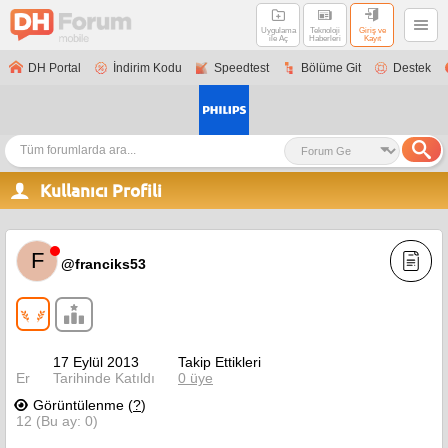
Uygulama
Teknoloji
Giriş ve
ile Aç
Haberleri
Kayıt
DH Portal
İndirim Kodu
Speedtest
Bölüme Git
Destek
Kullanıcı Profili
F
@franciks53
17 Eylül 2013
Takip Ettikleri
Er
Tarihinde Katıldı
0 üye
Görüntülenme (
?
)
12 (Bu ay: 0)