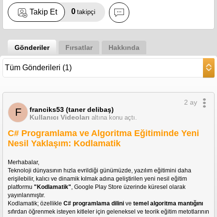
0
Takip Et
takipçi
Gönderiler
Fırsatlar
Hakkında
2 ay
franciks53 (taner delibaş)
F
Kullanıcı Videoları
altına konu açtı.
C# Programlama ve Algoritma Eğitiminde Yeni
Nesil Yaklaşım: Kodlamatik
Merhabalar,
Teknoloji dünyasının hızla evrildiği günümüzde, yazılım eğitimini daha 
erişilebilir, kalıcı ve dinamik kılmak adına geliştirilen yeni nesil eğitim 
platformu 
"Kodlamatik"
, Google Play Store üzerinde küresel olarak 
yayınlanmıştır.
Kodlamatik; özellikle 
C# programlama dilini
 ve 
temel algoritma mantığını
sıfırdan öğrenmek isteyen kitleler için geleneksel ve teorik eğitim metotlarının 