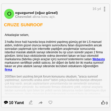
16 yıl
oguzgursel (oğuz gürsel)
O
Chevrolet
altına konu açtı.
CRUZE SUNROOF
Arkadaşlar selam,
3 hafta önce hali hazırda boya indirimi yapılmış gümüş gri bir LS manuel
aldım, indirim güzel olunca rengini sunroofunu falan düşünmedim ancak
sonradan yaptırmak için internette yaptığım araştırmalar sonucunda
Cruze modeline özel parça satan ebaydeki kayıtlı satıcılarım:
istanbul maslak atatürk sanayi sitesinde bu işi uzun süredir yapan 2 firma
gördüm. birisi bazı otobüslerde ısıtma devreleri takan ve bazı otomobil
X-Auto 100 ürün
markalarına (fabrika çıkışlı araçlar için) sunroof sistemlerini satan
Webasto
AutomativeApro 70 ürün
markasının sertifikalı yetkili satıcısı, bir diğeri de farklı bir iki marka sunroof
Jayongmall 48 ürün
takan ve yine atatürk sanayi sitesinde tecrübeli olduklarını öğrendiğim
X3 Speed Auto 14 adet kromaj
firma
Korea Auto 7 ürün
Happyyongab 9 ürün
2005ten beri yazılmış birçok forum konusunu okudum, "araca sunroof
yaptırılmaz, sunrooflu araba alınır" tabiri çokça kullanılıp tavsiye etmeyen
Hepsinden alışveriş yaptım. Düşük bedelli ürünler olduğu için gümrük problemi
çok kişi vardı. ancak yaptıranların yorumlarında ise senelerdir sorunsuz
kullandıkları yönünde. bu webasto firması dikkatimi çekti, orijinal araçlara
Ayrıca direk satış sitesi olmayan en güzel Cruze modifiye sitesi
SUPERICHMO
takılan sunroofu işini bilen bir yetkili servis takıyorsa neden taktırmayım diye
Bu da yan aynaları aldığım şirketin sitesi
HI MOTORS
düşünüyorum. Hem chevrolet fiyat listesindeki sunroof farkı ile ortalama
fiyatlar aynı.
18" SSW Stanford jantlar 5x105
10 Yanıt
0
Telefonla görüştüğüm webasto yetkilisi cruze modeline daha önce hiç
takmadıklarını, aracın kayışlarının (koruma barları) konumlarını görmeleri