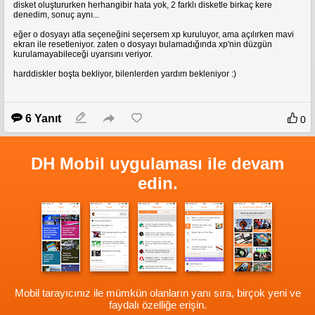
disket oluştururken herhangibir hata yok, 2 farklı disketle birkaç kere
Ebay Linki
bunun yerine dikine devam eden bir kaplama yaptırdım. Yer: Tolgat
denedim, sonuç aynı...
gitmeyi düşünen olursa benimle irtibata geçebilirsiniz, randevuyla çalışıyorlar.
eğer o dosyayı atla seçeneğini seçersem xp kuruluyor, ama açılırken mavi
ekran ile resetleniyor. zaten o dosyayı bulamadığında xp'nin düzgün
kurulamayabileceği uyarısını veriyor.
harddiskler boşta bekliyor, bilenlerden yardım bekleniyor :)
6 Yanıt
0
DH Mobil uygulaması ile devam
ÖN PLAKA ALTI BOYASI
edin.
Mobil tarayıcınız ile mümkün olanların yanı sıra, birçok yeni ve
ARKA TAMPON ALTI BOYASI VE EGSOZ UCU
faydalı özelliğe erişin.