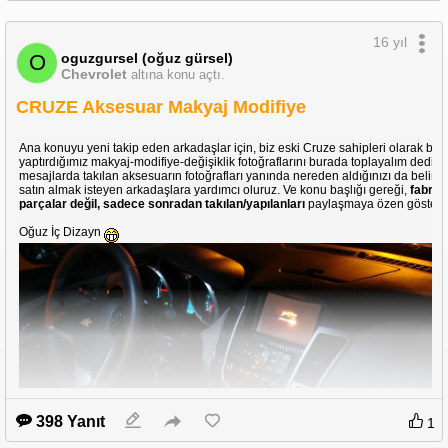
16 yıl
oguzgursel (oğuz gürsel)
O
Chevrolet
altına konu açtı.
CRUZE Aksesuar Makyaj Modifiye
Ana konuyu yeni takip eden arkadaşlar için, biz eski Cruze sahipleri olarak bu
yaptırdığımız makyaj-modifiye-değişiklik fotoğraflarını burada toplayalım dedik
mesajlarda takılan aksesuarın fotoğrafları yanında nereden aldığınızı da belirti
satın almak isteyen arkadaşlara yardımcı oluruz. Ve konu başlığı gereği,
fabrik
parçalar değil, sadece sonradan takılan/yapılanları
paylaşmaya özen göstere
Oğuz İç Dizayn
398 Yanıt
1