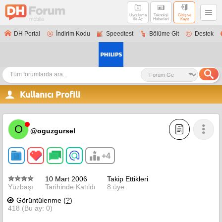
Uygulama
Teknoloji
Giriş ve
ile Aç
Haberleri
Kayıt
DH Portal
İndirim Kodu
Speedtest
Bölüme Git
Destek
Kullanıcı Profili
O
@oguzgursel
+4
10 Mart 2006
Takip Ettikleri
Yüzbaşı
Tarihinde Katıldı
8 üye
Görüntülenme (
?
)
418 (Bu ay: 0)