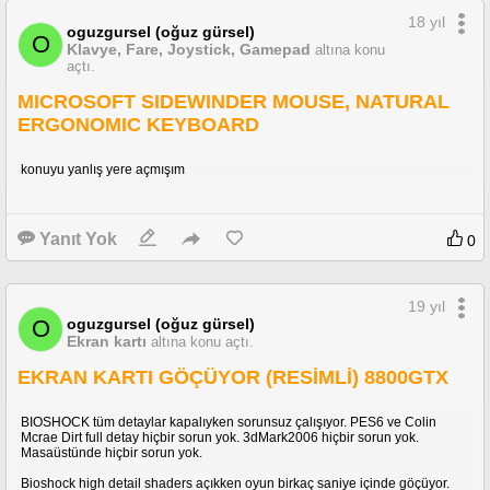
Yaklaşık 1000* SMS
Polis Bilgisayarı
18 yıl
oguzgursel (oğuz gürsel)
Eposta kutusundaki gelen giden postalar
O
Klavye, Fare, Joystick, Gamepad
altına konu
internet cafedeki bazı sayfalar*
açtı.
Ana menü
Video Düzenleyici
Çokluoyundaki menüler ve oyuniçi yazılar
MICROSOFT SIDEWINDER MOUSE, NATURAL
Tüm görevlerde altta gözüken şuraya git, bunu yap komutları
ERGONOMIC KEYBOARD
ilk adadaki 8 gösteri
Sol üstte gözüken "X TUSUNA BAS" tarzı tüm açıklamalar
Bowling, Bilardo, Dart gibi oyunların açıklamaları ve oynarken çıkan yazıları
konuyu yanlış yere açmışım
Tüm şehrin Sokak Cadde Bulvar isimleri (isimler tabii ki orijinal bırakıldı)
ilk 2 adadaki yaklaşık 40 bölümün ara videoları (adam şeklindeki yan
görevler hariç)
25%e kadar çalan telefonlarda geçen diyalogların neredeyse tamamı
Yanıt Yok
0
19 yıl
oguzgursel (oğuz gürsel)
O
Ekran kartı
altına konu açtı.
EKRAN KARTI GÖÇÜYOR (RESİMLİ) 8800GTX
BIOSHOCK tüm detaylar kapalıyken sorunsuz çalışıyor. PES6 ve Colin
Mcrae Dirt full detay hiçbir sorun yok. 3dMark2006 hiçbir sorun yok.
Masaüstünde hiçbir sorun yok.
Bioshock high detail shaders açıkken oyun birkaç saniye içinde göçüyor.