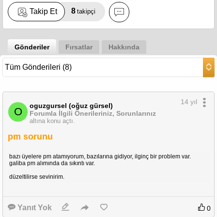
8
Takip Et
takipçi
Gönderiler
Fırsatlar
Hakkında
14 yıl
oguzgursel (oğuz gürsel)
O
Forumla İlgili Önerileriniz, Sorunlarınız
altına konu açtı.
pm sorunu
bazı üyelere pm atamıyorum, bazılarına gidiyor, ilginç bir problem var.
galiba pm alımında da sıkıntı var.
düzeltilirse sevinirim.
Yanıt Yok
0