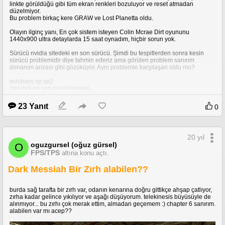
linkte görüldüğü gibi tüm ekran renkleri bozuluyor ve reset atmadan
düzelmiyor.
Bu problem birkaç kere GRAW ve Lost Planetta oldu.
Gümüş Görünümlü kapı eşikleri
Olayın ilginç yanı, En çok sistem isteyen Colin Mcrae Dirt oyununu
1440x900 ultra detaylarda 15 saat oynadım, hiçbir sorun yok.
Sürücü nvidia sitedeki en son sürücü. Şimdi bu tespitlerden sonra kesin
sürücü problemidir diye tahmin ederiz ama görülen problem sanırım
donanım arızası gibi gözüküyor. Aynı problemle karşılaşan oldu mu?
windows xp sp2
directx9 en son güncellemesi
nvidia en son sürücü
23 Yanıt
0
[img=http://img107.imageshack.us/img107/7743/dsc00069cr6.th.jpg]
20 yıl
oguzgursel (oğuz gürsel)
O
FPS/TPS
altına konu açtı.
Dark Messiah Bir Zırh alabilen??
burda sağ tarafta bir zırh var, odanın kenarına doğru gittikçe ahşap çatlıyor,
zırha kadar gelince yıkılıyor ve aşağı düşüyorum. telekinesis büyüsüyle de
alınmıyor... bu zırhı çok merak ettim, almadan geçemem :) chapter 6 sanırım.
alabilen var mı acep??