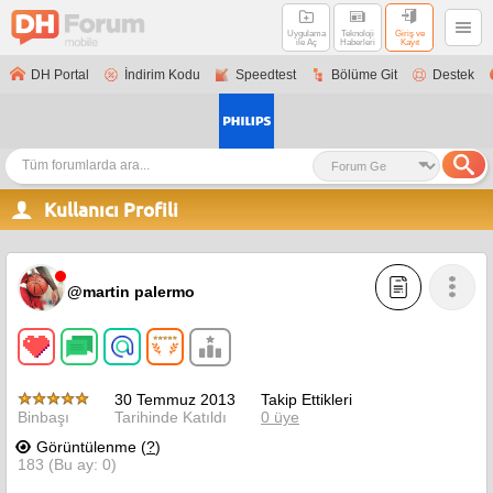
Uygulama
Teknoloji
Giriş ve
ile Aç
Haberleri
Kayıt
DH Portal
İndirim Kodu
Speedtest
Bölüme Git
Destek
Kullanıcı Profili
@martin palermo
30 Temmuz 2013
Takip Ettikleri
Binbaşı
Tarihinde Katıldı
0 üye
Görüntülenme (
?
)
183 (Bu ay: 0)