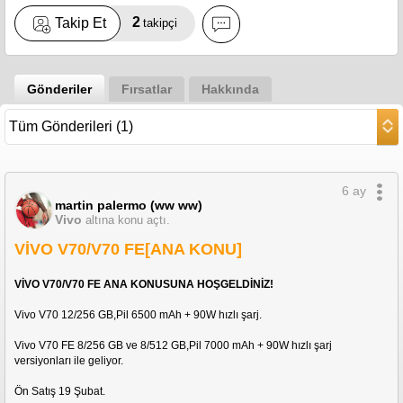
2
Takip Et
takipçi
Gönderiler
Fırsatlar
Hakkında
6 ay
martin palermo (ww ww)
Vivo
altına konu açtı.
VİVO V70/V70 FE[ANA KONU]
VİVO V70/V70 FE ANA KONUSUNA HOŞGELDİNİZ!
Vivo V70 12/256 GB,Pil 6500 mAh + 90W hızlı şarj.
Vivo V70 FE 8/256 GB ve 8/512 GB,Pil 7000 mAh + 90W hızlı şarj 
versiyonları ile geliyor.
Ön Satış 19 Şubat.