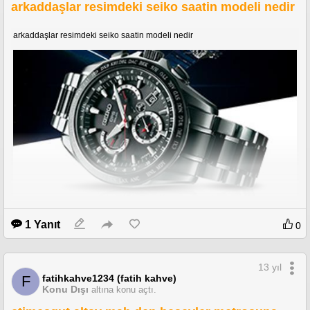
arkaddaşlar resimdeki seiko saatin modeli nedir
arkaddaşlar resimdeki seiko saatin modeli nedir
1 Yanıt
0
13 yıl
fatihkahve1234 (fatih kahve)
F
Konu Dışı
altına konu açtı.