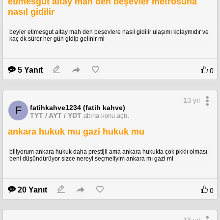
etimesgut altay mah den beşevler metrosuna
nasıl gidilir
beyler etimesgut altay mah den beşevlere nasıl gidilir ulaşımı kolaymıdır ve
kaç dk sürer her gün gidip gelinir mi
5 Yanıt
0
13 yıl
fatihkahve1234 (fatih kahve)
F
TYT / AYT / YDT
altına konu açtı.
ankara hukuk mu gazi hukuk mu
biliyorum ankara hukuk daha prestijli ama ankara hukukta çok pkklı olması
beni düşündürüyor sizce nereyi seçmeliyim ankara mı gazi mi
20 Yanıt
0