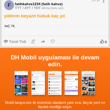
13 yıl
fatihkahve1234 (fatih kahve)
F
TYT / AYT / YDT
altına konu açtı.
yıldırım beyazıt hukuk kaç yıl
kaÇ YIL
Yanıt Yok
0
DH Mobil uygulaması ile devam
edin.
Mobil tarayıcınız ile mümkün olanların yanı sıra, birçok yeni ve
faydalı özelliğe erişin.