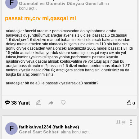
F
Otomobil ve Otomotiv Dünyası Genel
altına
konu açtı.
passat mı,crv mi,qasqai mi
arkadaşlar önceki aracımız pert olmasından dolayı babama araba
bakıyoruz düşündüğümüz araçlar avensis 1.6 dizel,passat 1.6 tdı,qasqai
1.6 dizel,crv 1.6 dizel ve manuel babamın ikinci ele sıcak bakmamasından
dolayı muhtelemelen sıfır alınacak bütçemiz maksimum 110 bin babamın
gönlü crv ve qasqaiden yana önceki aracımızda 2001 model passat 1.8T idi
15 yıldır aracı biz kullanıyorduk sizlere sorum şu qasqai veya crv nin yol
tutuşu,konforu,yalıtımı,süspansiyonları,performansı passata kıyasla
nasıldır?crv veya qasqai alırsak konfor,yalıtım ve yol tutuş açısından bu
araçlar passatı aratır mı?passatın 1.6 dizel motoru performans olarak 1.8T
motora kıyasla nasıldır?bu üç araç içersisnden hangisini önerirsiniz ya da
başka bir araç önerir misiniz
arkadaşlar bir de a3 ile passatı kıyaslarsak a3 nasıldır?
38 Yanıt
0
11 yıl
fatihkahve1234 (fatih kahve)
F
Genel Saat Sohbeti
altına konu açtı.