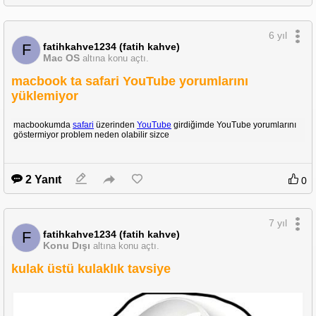
6 yıl
fatihkahve1234 (fatih kahve)
F
Mac OS
altına konu açtı.
macbook ta safari YouTube yorumlarını
yüklemiyor
macbookumda
safari
üzerinden
YouTube
girdiğimde YouTube yorumlarını
göstermiyor problem neden olabilir sizce
2 Yanıt
0
7 yıl
fatihkahve1234 (fatih kahve)
F
Konu Dışı
altına konu açtı.
kulak üstü kulaklık tavsiye