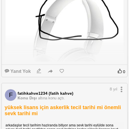
Yanıt Yok
0
8 yıl
fatihkahve1234 (fatih kahve)
F
Konu Dışı
altına konu açtı.
yüksek lisans için askerlik tecil tarihi mi önemli
sevk tarihi mi
merhabalar işaretlediğim şekilde başlığı olmayan kulak üstükulaklık var mı
arkadaşlar tecil tarihim haziranda bitiyor ama sevk tarihi eylülde sona