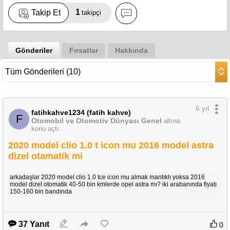
1
Takip Et
takipçi
Gönderiler
Fırsatlar
Hakkında
6 yıl
fatihkahve1234 (fatih kahve)
F
Otomobil ve Otomotiv Dünyası Genel
altına
konu açtı.
2020 model clio 1.0 t icon mu 2016 model astra
dizel otamatik mi
arkadaşlar 2020 model clio 1.0 tce icon mu almak mantıklı yoksa 2016
model dizel otomatik 40-50 bin kmlerde opel astra mı? iki arabanında fiyatı
150-160 bin bandında
37 Yanıt
0