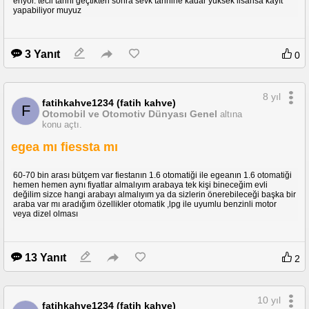
eriyor. tecil tarihi geçtikten sonra sevk tarihine kadar yüksek lisansa kayıt
yapabiliyor muyuz
3 Yanıt
0
8 yıl
fatihkahve1234 (fatih kahve)
F
Otomobil ve Otomotiv Dünyası Genel
altına
konu açtı.
egea mı fiessta mı
60-70 bin arası bütçem var fiestanın 1.6 otomatiği ile egeanın 1.6 otomatiği
hemen hemen aynı fiyatlar almalıyım arabaya tek kişi bineceğim evli
değilim sizce hangi arabayı almalıyım ya da sizlerin önerebileceği başka bir
araba var mı aradığım özellikler otomatik ,lpg ile uyumlu benzinli motor
veya dizel olması
13 Yanıt
2
10 yıl
fatihkahve1234 (fatih kahve)