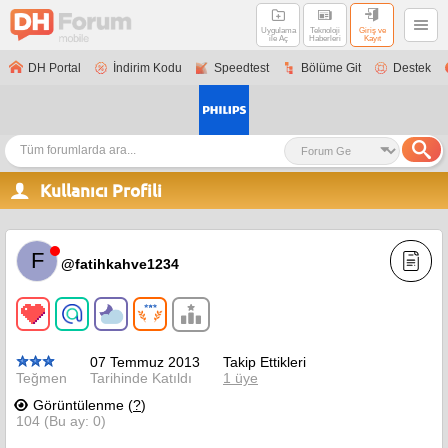
Uygulama
Teknoloji
Giriş ve
ile Aç
Haberleri
Kayıt
DH Portal
İndirim Kodu
Speedtest
Bölüme Git
Destek
Kullanıcı Profili
F
@fatihkahve1234
07 Temmuz 2013
Takip Ettikleri
Teğmen
Tarihinde Katıldı
1 üye
Görüntülenme (
?
)
104 (Bu ay: 0)