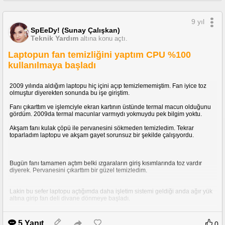
9 yıl
SpEeDy! (Sunay Çalışkan)
Teknik Yardım
altına konu açtı.
Laptopun fan temizliğini yaptım CPU %100
kullanılmaya başladı
2009 yılında aldığım laptopu hiç içini açıp temizlememiştim. Fan iyice toz
olmuştur diyerekten sonunda bu işe giriştim.
Fanı çıkarttım ve işlemciyle ekran kartının üstünde termal macun olduğunu
gördüm. 2009da termal macunlar varmıydı yokmuydu pek bilgim yoktu.
Akşam fanı kulak çöpü ile pervanesini sökmeden temizledim. Tekrar
toparladım laptopu ve akşam gayet sorunsuz bir şekilde çalışıyordu.
Bugün fanı tamamen açtım belki ızgaraların giriş kısımlarında toz vardır
diyerek. Pervanesini çıkarttım bir güzel temizledim.
Lakin bu sefer laptopu açtığımda daha işletim sistemi geldiği anda ağır yük
altına girip fan deli divane dönmeye başladı.
Acaba fanı söktüğümde termal macun işlemciden koptuğu için artık tam
5 Yanıt
0