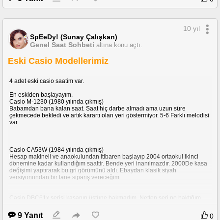
değmiyorda bundan mı ısınıyor anlamadım.
Termal macunun olmaması normal sistem açılışında veya video bakarken
10 yıl
CPU 100 derece üstüne çıkması normal değil.
SpEeDy! (Sunay Çalışkan)
Genel Saat Sohbeti
altına konu açtı.
Bu tarz bir olay başına gelip çözüme ulaştırabilen birileri yardımcı olursa
Eski Casio Modellerimiz
sevinirim.
4 adet eski casio saatim var.
En eskiden başlayayım.
Casio M-1230 (1980 yılında çıkmış)
Babamdan bana kalan saat. Saat hiç darbe almadı ama uzun süre
çekmecede bekledi ve artık karartı olan yeri göstermiyor. 5-6 Farklı melodisi
var.
Casio CA53W (1984 yılında çıkmış)
Hesap makineli ve anaokulundan itibaren başlayıp 2004 ortaokul ikinci
dönemine kadar kullandığım saattir. Bende yeri inanılmazdır. 2000De kasa
değişimi yaptırarak bu gri görümünü aldı. Ebaydan klasik siyah
versiyonundan bir tane sipariş vereceğim.
Casio DBC61x serisi kasanın üstüne bakmadım. Netten seri no baktığım
için şimdilik böyle kalsın.
Abimin saatiydi. Küçükken o uyurken kolundan söküp kendime takardım.
9 Yanıt
0
Sonradan sabah tokatı yerdim.