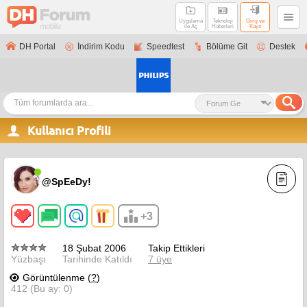
Uygulama
Teknoloji
Giriş ve
ile Aç
Haberleri
Kayıt
DH Portal
İndirim Kodu
Speedtest
Bölüme Git
Destek
Kullanıcı Profili
@SpEeDy!
+3
18 Şubat 2006
Takip Ettikleri
Yüzbaşı
Tarihinde Katıldı
7 üye
Görüntülenme (
?
)
412 (Bu ay: 0)