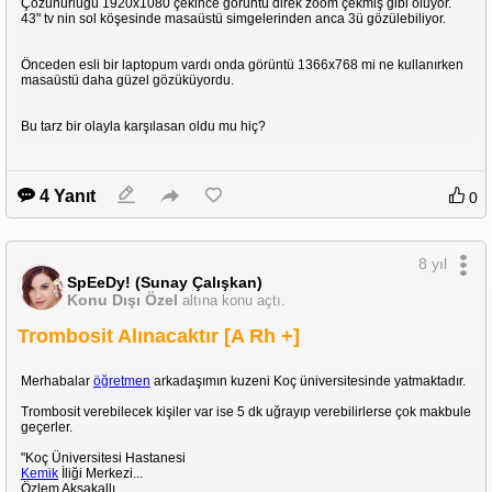
Çözünürlüğü 1920x1080 çekince görüntü direk zoom çekmiş gibi oluyor.
43" tv nin sol köşesinde masaüstü simgelerinden anca 3ü gözülebiliyor.
Önceden esli bir laptopum vardı onda görüntü 1366x768 mi ne kullanırken
masaüstü daha güzel gözüküyordu.
Bu tarz bir olayla karşılasan oldu mu hiç?
4 Yanıt
0
8 yıl
SpEeDy! (Sunay Çalışkan)
Konu Dışı Özel
altına konu açtı.
Trombosit Alınacaktır [A Rh +]
Merhabalar
öğretmen
arkadaşımın kuzeni Koç üniversitesinde yatmaktadır.
Trombosit verebilecek kişiler var ise 5 dk uğrayıp verebilirlerse çok makbule
geçerler.
"Koç Üniversitesi Hastanesi
Kemik
İliği Merkezi...
Özlem Aksakallı