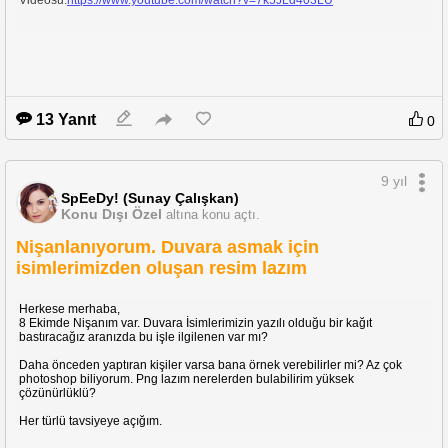
Videosu:
https://www.youtube.com/watch?v=7k5JLd403LU
Gelin tarafının bugün baktığı mağazalarda olan bir model.
Casio Ebq-500 1350TL Nakit fiyatı.
http://www.edifice-
13 Yanıt
0
watches.com/tr/tr/collection/link_with_smartphone/EQB-500/
Videosu
https://www.youtube.com/watch?v=uFpBYX0u5Rs
9 yıl
SpEeDy! (Sunay Çalışkan)
Konu Dışı Özel
altına konu açtı.
Nişanlanıyorum. Duvara asmak için
isimlerimizden oluşan resim lazım
Artısıyla eksisiyle hangisini tercih ederdiniz?
Herkese merhaba,
8 Ekimde Nişanım var. Duvara İsimlerimizin yazılı olduğu bir kağıt
bastıracağız aranızda bu işle ilgilenen var mı?
Daha önceden yaptıran kişiler varsa bana örnek verebilirler mi? Az çok
photoshop biliyorum. Png lazım nerelerden bulabilirim yüksek
çözünürlüklü?
Her türlü tavsiyeye açığım.