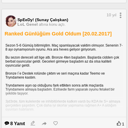
Gece tuşları foaforlu olduğu için parlardı. Benim değildi ama sahiplenirdim
saati.
10 yıl
SpEeDy! (Sunay Çalışkan)
Casio abx 23ud-8evzdf
LoL Genel
altına konu açtı.
Ortasonda artık emektar hesap makinalı saatimi bununla değiştirdim.
Swatch YCS410GX aldıracaktım(fotosuna bakınca gerçekten güzelmiş hala
Ranked Günlüğüm Gold Oldum [20.02.2017]
satılıyor alabilirim) ama o saatçide abx modelini görüp hem analog hem
dijital olunca aşık oldum saate.
2004Ten 2011e kadar bana eşlik ve üniversitede edifice serisine geçiş
Sezon 5-6 Gümüş bitirmiştim. Maç spamlayacak vaktim olmuyor. Senenin 7-
yaptım.
8 ayı oynamıyorum oyunu. Ara ara heves geliyor giriyorum.
Bu sezon dereceli alt lige attı. Bronze 4ten başladım. Başlarda cidden çok
berbat oyuncular geldi. Geceleri girmeye başladım az da olsa kaliteli
oyuncular geldi.
Elektrikler yoktu flashla çekmek zorunda kaldım.
aralarında tek çalışmayan gri kasalı hesap makineli olan. Arka kasası az
Bronze I`e Destek rolünde çıktım ve seri maçına kadar Teemo ve
yamuktu. Su kaçtığı için iç kısmı paslanmıştı.
Tryndamere kastım.
Tryndamere aşırı op olduğunu fark ettikten sonra artık maçlarda
Tryndamere almaya başladım. Ezilsede farm yaparak oyunu felaket bir
şekilde taşıyor.
3jd3rde, tüm kulelerde ve inhibitörlerde katkım vardı bu KDA ile S+ almaya
gerçekten şaşırdım. Çok daha iyi skorlar yapmama rağmen A+ A aldığım
oyunları hatırlarım.
Böyle eski saatleri olanları konuda görmek isterim.
8 Yanıt
1
Seriye geçtiğim ilk 2 maçı aldım, 3. maçta felaket bir top lane geldi ve hiç bir