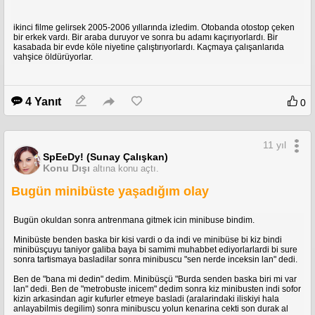
çalışanlar ekranını getirecek. Bu ekranda "ÇİFT PENCERE" butonuna
basın.
ikinci filme gelirsek 2005-2006 yıllarında izledim. Otobanda otostop çeken
bir erkek vardı. Bir araba duruyor ve sonra bu adamı kaçırıyorlardı. Bir
4. Açılan ekranda internet tarayıcısına girerek aşağıdaki linkten Shortcut.apk
kasabada bir evde köle niyetine çalıştırıyorlardı. Kaçmaya çalışanlarıda
dosyasını telefonunuza indirin.
vahşice öldürüyorlar.
quote:
https://www.mediafire.com/view/w31qhed1j162thg/Shortcut.apk
4 Yanıt
0
5. Yine aynı SES KISMA tuşuna basarak ÇİFT PENCERE`den dosya
yöneticisine giriniz ve yüklenen Shortcut.apk dosyasını yükleyiniz. Yükleme
11 yıl
sırasında sizi ayarlar sekmesine yönlendirir ve "bilinmeyen kaynaklar"`a tik
SpEeDy! (Sunay Çalışkan)
atın.
Konu Dışı
altına konu açtı.
Bugün minibüste yaşadığım olay
6. Program yüklendikten sonra bende otomatik açıldı, açılmadıysa da yine
ses kısma tuşuna basın ve açılan pencereden çift pencere diyerek oradaki
uygulamalardan yüklediğiniz Shortcut`a bakın.
Bugün okuldan sonra antrenmana gitmek icin minibuse bindim.
7. Shortcut açıldığında videodakinden farklı bir pencere karşınıza gelirse,
Minibüste benden baska bir kisi vardi o da indi ve minibüse bi kiz bindi
sağ üst köşede 3 tane nokta olacaktır, Ayarlar sekmesi buradadır. Oradan
minibüsçuyu taniyor galiba baya bi samimi muhabbet ediyorlarlardi bi sure
arama yaptırarak "Ayarlar" yazarak telefonun ayarlar menüsüne giriş
sonra tartismaya basladilar sonra minibuscu "sen nerde inceksin lan" dedi.
yapacaksınız.
Ben de "bana mi dedin" dedim. Minibüsçü "Burda senden baska biri mi var
8. Ayarlar Menüsü - Hesaplar - Yeni Hesap Ekle ile başka bir google hesabı
lan" dedi. Ben de "metrobuste inicem" dedim sonra kiz minibusten indi sofor
ekleyiniz.
kizin arkasindan agir kufurler etmeye basladi (aralarindaki iliskiyi hala
anlayabilmis degilim) sonra minibuscu yolun kenarina cekti son durak al
9. Hesap ekleme sonucunda artık telefonun ana menü ekranına giriş