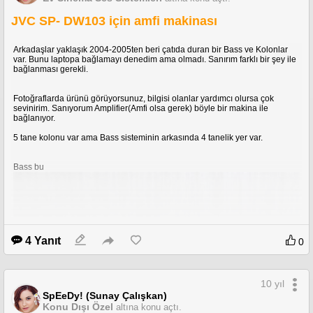
JVC SP- DW103 için amfi makinası
Arkadaşlar yaklaşık 2004-2005ten beri çatıda duran bir Bass ve Kolonlar
var. Bunu laptopa bağlamayı denedim ama olmadı. Sanırım farklı bir şey ile
20.02.2017 Güncellemesi
bağlanması gerekli.
Gümüş 1 olduktan sonra gümüş 3e kadar düşüp tekrardan Gümüş 1`e
kadar çok çalkantılı bir serüven geçirdim. Öyle feedleyenler öyle kolsuzlar
Fotoğraflarda ürünü görüyorsunuz, bilgisi olanlar yardımcı olursa çok
geldi ki yapacak hiçbir şey yoktu. Taşımak imkansızdı. 20 Win arka arkaya
sevinirim. Sanıyorum Amplifier(Amfi olsa gerek) böyle bir makina ile
alabilmişken 20 Lose arka arkaya geldi. Neticesinde 17 gün zorlu geçti
bağlanıyor.
ama Gold`a çıktım ve Ranked bırakıyorum.
5 tane kolonu var ama Bass sisteminin arkasında 4 tanelik yer var.
Bass bu
Serinin son maçındayız. Top lane bende Tryndamere, karşımda Riven var.
Midimiz Yasuo 180K kasmış. Karşısında bunu haşat eden bir Velkoz. Oyunu
ağır şekilde götüren Velkozdu. Thresh`in tuttuğu adam yok oluyordu.
Uzun uzun şöyle yapma böyle yap dememize rağmen Yasuo yakalanıp
4 Yanıt
0
yakalanıp öldü. Velkoz tek Q atıyor bizim canlar yarıdan az.
Amumu Ultisini Velkoz için sakladı bende araya dalıp 2 vuruşla
temizleyince oyunu nexus önünden karşı nexus önüne kadar götürdük.
Velkozun oyun ortalarında "Ağla" demesini bir güzel oyun sonunda
yedirdik. Çıldırdı
10 yıl
SpEeDy! (Sunay Çalışkan)
Konu Dışı Özel
altına konu açtı.