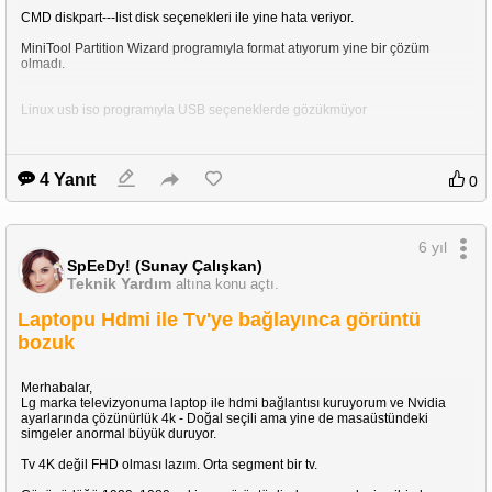
CMD diskpart---list disk seçenekleri ile yine hata veriyor.
MiniTool Partition Wizard programıyla format atıyorum yine bir çözüm
olmadı.
Linux usb iso programıyla USB seçeneklerde gözükmüyor
4 Yanıt
0
6 yıl
SpEeDy! (Sunay Çalışkan)
Teknik Yardım
altına konu açtı.
Laptopu Hdmi ile Tv'ye bağlayınca görüntü
bozuk
Merhabalar,
Lg marka televizyonuma laptop ile hdmi bağlantısı kuruyorum ve Nvidia
ayarlarında çözünürlük 4k - Doğal seçili ama yine de masaüstündeki
simgeler anormal büyük duruyor.
Tv 4K değil FHD olması lazım. Orta segment bir tv.