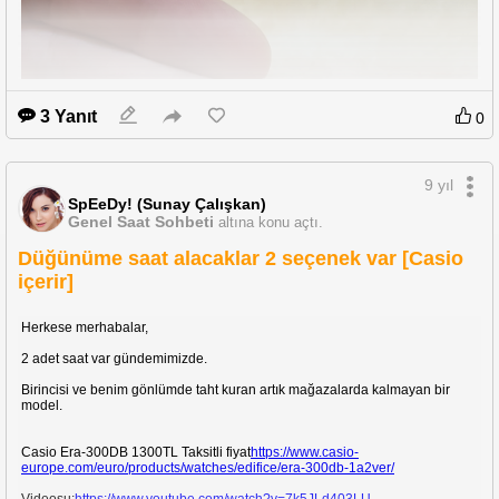
3 Yanıt
0
9 yıl
SpEeDy! (Sunay Çalışkan)
Genel Saat Sohbeti
altına konu açtı.
Düğünüme saat alacaklar 2 seçenek var [Casio
içerir]
Herkese merhabalar,
2 adet saat var gündemimizde.
Birincisi ve benim gönlümde taht kuran artık mağazalarda kalmayan bir
model.
Casio Era-300DB 1300TL Taksitli fiyat
https://www.casio-
europe.com/euro/products/watches/edifice/era-300db-1a2ver/