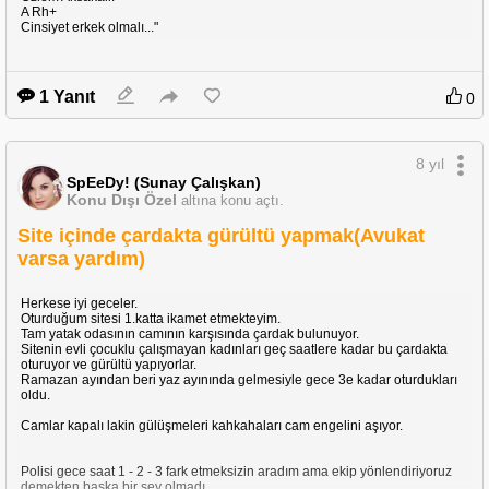
A Rh+
Cinsiyet erkek olmalı..."
1 Yanıt
0
8 yıl
SpEeDy! (Sunay Çalışkan)
Konu Dışı Özel
altına konu açtı.
Site içinde çardakta gürültü yapmak(Avukat
varsa yardım)
Herkese iyi geceler.
Oturduğum sitesi 1.katta ikamet etmekteyim.
Tam yatak odasının camının karşısında çardak bulunuyor.
Sitenin evli çocuklu çalışmayan kadınları geç saatlere kadar bu çardakta
oturuyor ve gürültü yapıyorlar.
Ramazan ayından beri yaz ayınında gelmesiyle gece 3e kadar oturdukları
oldu.
Camlar kapalı lakin gülüşmeleri kahkahaları cam engelini aşıyor.
Polisi gece saat 1 - 2 - 3 fark etmeksizin aradım ama ekip yönlendiriyoruz
demekten başka bir şey olmadı.