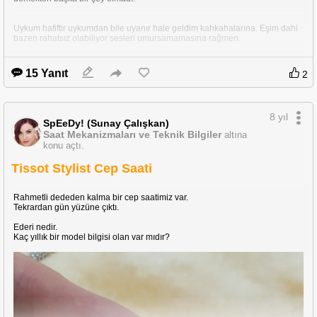
Uykum hafiftir uykumdan bile uyanır hale geldim kahkahalarına. Eşim dahi
bazen rahatsız olabiliyor sesleri umursamamasına rağmen.
15 Yanıt
2
Avukat arkadaşlara sorum şudur acaba bu kişilere saat 10dan sonra site
içinde çardakta oturmalarını engelleyebileceğim bir kanun vs. mevcut
mudur?
8 yıl
Yada ne gibi bir çözüm denemem gereklidir.
SpEeDy! (Sunay Çalışkan)
Saat Mekanizmaları ve Teknik Bilgiler
altına
konu açtı.
Tissot Stylist Cep Saati
Rahmetli dededen kalma bir cep saatimiz var.
Tekrardan gün yüzüne çıktı.
Ederi nedir.
Kaç yıllık bir model bilgisi olan var mıdır?