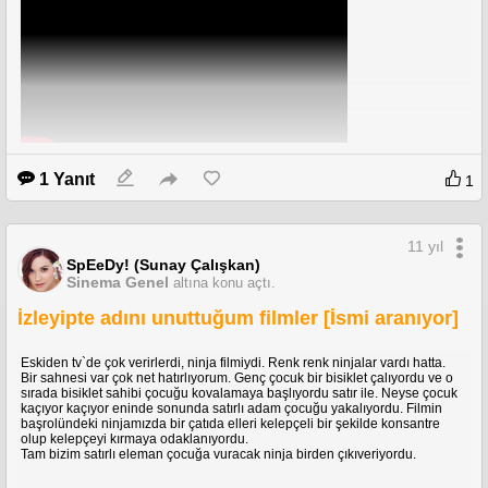
Arkadan görüntüsü
Kolonlarıda bu
1 Yanıt
1
Kullanma kılavuzu;
https://www.manualslib.com/manual/83384/Jvc-Sp-
Dw103.html?page=4#manual
11 yıl
SpEeDy! (Sunay Çalışkan)
Adım adım yapılması gerekenleri anlatayım;
Sinema Genel
altına konu açtı.
1. Erişilebilirlik tıklayarak "Anahtar Erişimi"`ne tıklayarak açın ve gelen
İzleyipte adını unuttuğum filmler [İsmi aranıyor]
pencerede "Tamam"`a basın.
Eskiden tv`de çok verirlerdi, ninja filmiydi. Renk renk ninjalar vardı hatta.
2. Sağ alttan "Ayarlar" düğmesine basarak ekranın en altındaki "key combo
Bir sahnesi var çok net hatırlıyorum. Genç çocuk bir bisiklet çalıyordu ve o
for OVERVIEW"`e tıklayarak telefonun arkasında ses kısma düğmesine
sırada bisiklet sahibi çocuğu kovalamaya başlıyordu satır ile. Neyse çocuk
basınız. Bu işlem ses kısma düğmesine bastığımızda telefonun "kare"
kaçıyor kaçıyor eninde sonunda satırlı adam çocuğu yakalıyordu. Filmin
tuşundaki gibi arka planda çalışan uygulamaları gösterdiği ekrana
başrolündeki ninjamızda bir çatıda elleri kelepçeli bir şekilde konsantre
geçişimizi sağlayacak.
olup kelepçeyi kırmaya odaklanıyordu.
Tam bizim satırlı eleman çocuğa vuracak ninja birden çıkıveriyordu.
3. Yukarıdaki işlemleri yaptığınızda geri tuşu ile açılış sayfasına gelin, Acil
arama kullanarak "112"`yi arıyorsunuz, arama esnasında "SES KAPAMA"
düğmesine bastığınızda size telefondaki uygulamaların olduğu arka planda