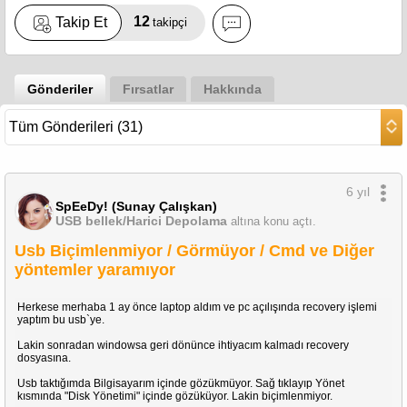
12
Takip Et
takipçi
Gönderiler
Fırsatlar
Hakkında
6 yıl
SpEeDy! (Sunay Çalışkan)
USB bellek/Harici Depolama
altına konu açtı.
Usb Biçimlenmiyor / Görmüyor / Cmd ve Diğer
yöntemler yaramıyor
Herkese merhaba 1 ay önce laptop aldım ve pc açılışında recovery işlemi
yaptım bu usb`ye.
Lakin sonradan windowsa geri dönünce ihtiyacım kalmadı recovery
dosyasına.
Usb taktığımda Bilgisayarım içinde gözükmüyor. Sağ tıklayıp Yönet
kısmında "Disk Yönetimi" içinde gözüküyor. Lakin biçimlenmiyor.