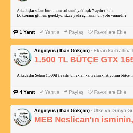
Arkadaşlar selam burnunum sol tarafı yaklaşık 7 aydır tıkalı.
Doktoramı gitmem gerekiyor sizce yada açmamın bir yolu varmıdır?
1 Yanıt
Yanıtla
Paylaş
Favorilere Ekle
Angelyus (İlhan Gökçen)
·
Ekran kartı
altına 
1.500 TL BÜTÇE GTX 165
Arkadaşlar Selam 1.500tl ile sıfır bir ekran kartı almak istiyorum bütçe
4 Yanıt
Yanıtla
Paylaş
Favorilere Ekle
Angelyus (İlhan Gökçen)
·
Ülke ve Dünya G
MEB Neslican'ın isminin, 