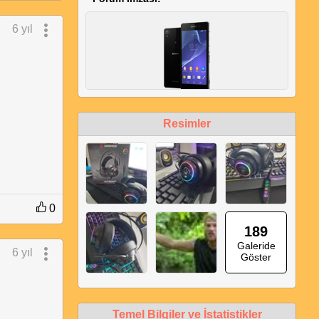
6 yıl
Sony Xperia™ Z2 Kullanıcıları Kulübü
2,3 GHz Quad-Core İşlemci |
Resimler
Qualcomm MSM8974AB Snapdragon
801 | 3 Gb Ram | LTE 150 Mbps |
Android 4.4 Kit Kat | 3.200 Mah
Battery |
|Full HD 1920 x 1080 IPS LCD | 5.2 Inc
| 4K 3840 x 2160 | 424 PPI | 16M
0
Colors | RDS Radyo | 20.7 Mp G Lens
189
Kamera |
Galeride
6 yıl
Göster
Temel Bilgiler ve İstatistikler