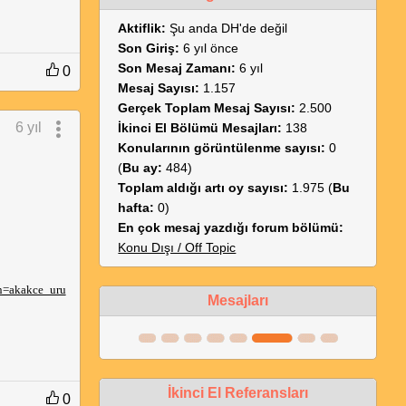
Aktiflik:
Şu anda DH'de değil
Son Giriş:
6 yıl önce
Son Mesaj Zamanı:
6 yıl
0
Mesaj Sayısı:
1.157
Gerçek Toplam Mesaj Sayısı:
2.500
6 yıl
İkinci El Bölümü Mesajları:
138
Konularının görüntülenme sayısı:
0
(
Bu ay:
484)
Toplam aldığı artı oy sayısı:
1.975 (
Bu
hafta:
0)
En çok mesaj yazdığı forum bölümü:
Konu Dışı / Off Topic
n=akakce_uru
Mesajları
İkinci El Referansları
0