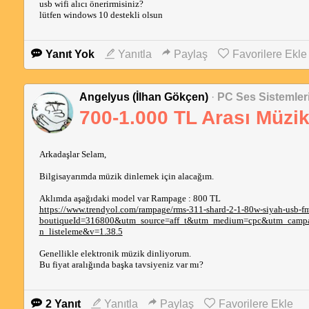
usb wifi alıcı önerirmisiniz?
lütfen windows 10 destekli olsun
Yanıt Yok
Yanıtla
Paylaş
Favorilere Ekle
Angelyus (İlhan Gökçen)
·
PC Ses Sistemleri
700-1.000 TL Arası Müzi
Arkadaşlar Selam,
Bilgisayarımda müzik dinlemek için alacağım.
Aklımda aşağıdaki model var Rampage : 800 TL
https://www.trendyol.com/rampage/rms-311-shard-2-1-80w-siyah-usb-fm
boutiqueId=316800&utm_source=aff_t&utm_medium=cpc&utm_campai
n_listeleme&v=1.38.5
Genellikle elektronik müzik dinliyorum.
Bu fiyat aralığında başka tavsiyeniz var mı?
2 Yanıt
Yanıtla
Paylaş
Favorilere Ekle