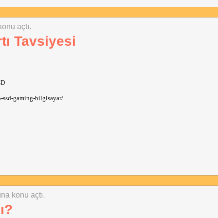
konu açtı.
tı Tavsiyesi
SD
ssd-gaming-bilgisayar/
tına konu açtı.
ı?