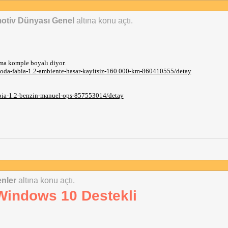
otiv Dünyası Genel
altına konu açtı.
ama komple boyalı diyor.
koda-fabia-1.2-ambiente-hasar-kayitsiz-160.000-km-860410555/detay
abia-1.2-benzin-manuel-ops-857553014/detay
enler
altına konu açtı.
 Windows 10 Destekli