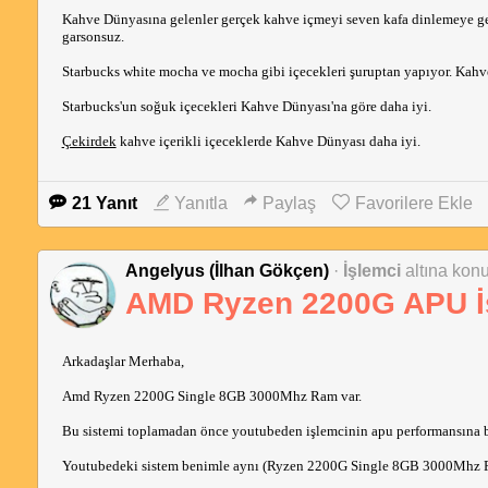
Kahve Dünyasına gelenler gerçek kahve içmeyi seven kafa dinlemeye gele
garsonsuz.
Starbucks white mocha ve mocha gibi içecekleri şuruptan yapıyor. Kahve
Starbucks'un soğuk içecekleri Kahve Dünyası'na göre daha iyi.
Çekirdek
kahve içerikli içeceklerde Kahve Dünyası daha iyi.
21 Yanıt
Yanıtla
Paylaş
Favorilere Ekle
Angelyus (İlhan Gökçen)
·
İşlemci
altına konu
AMD Ryzen 2200G APU İs
Arkadaşlar Merhaba,
Amd Ryzen 2200G Single 8GB 3000Mhz Ram var.
Bu sistemi toplamadan önce youtubeden işlemcinin apu performansına bak
Youtubedeki sistem benimle aynı (Ryzen 2200G Single 8GB 3000Mhz