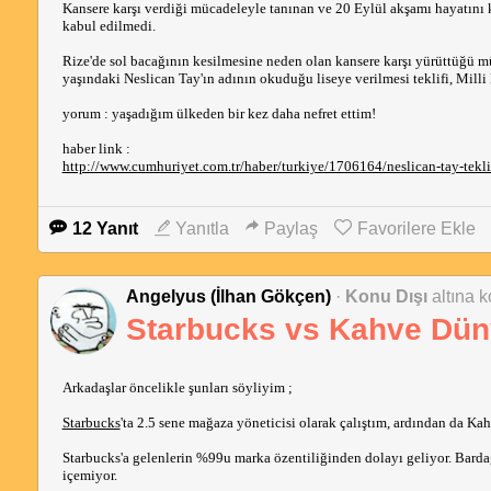
Kansere karşı verdiği mücadeleyle tanınan ve 20 Eylül akşamı hayatını k
kabul edilmedi.
Rize'de sol bacağının kesilmesine neden olan kansere karşı yürüttüğü 
yaşındaki Neslican Tay'ın adının okuduğu liseye verilmesi teklifi, Mill
yorum : yaşadığım ülkeden bir kez daha nefret ettim!
haber link :
http://www.cumhuriyet.com.tr/haber/turkiye/1706164/neslican-tay-tekl
12 Yanıt
Yanıtla
Paylaş
Favorilere Ekle
Angelyus (İlhan Gökçen)
·
Konu Dışı
altına k
Starbucks vs Kahve Dün
Arkadaşlar öncelikle şunları söyliyim ;
Starbucks
'ta 2.5 sene mağaza yöneticisi olarak çalıştım, ardından da K
Starbucks'a gelenlerin %99u marka özentiliğinden dolayı geliyor. Bardağ
içemiyor.