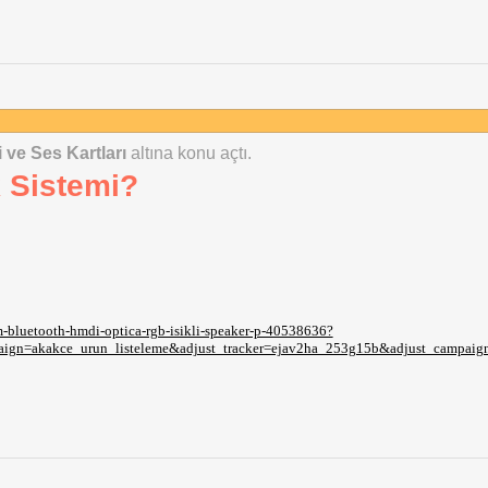
 ve Ses Kartları
altına konu açtı.
k Sistemi?
-bluetooth-hmdi-optica-rgb-isikli-speaker-p-40538636?
gn=akakce_urun_listeleme&adjust_tracker=ejav2ha_253g15b&adjust_campaig