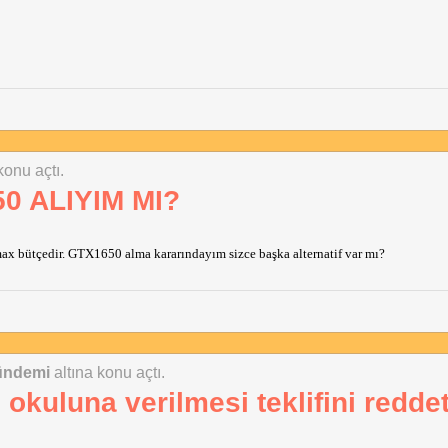
konu açtı.
0 ALIYIM MI?
 max bütçedir. GTX1650 alma kararındayım sizce başka alternatif var mı?
ündemi
altına konu açtı.
okuluna verilmesi teklifini reddet