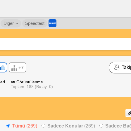
Diğer
Speedtest
Taki
+7
eri
Görüntülenme
Toplam: 188 (Bu ay: 0)
Tümü
(269)
Sadece Konular
(269)
Sadece Bağl