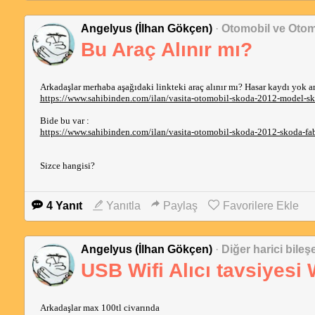
Angelyus (İlhan Gökçen)
·
Otomobil ve Otom
Bu Araç Alınır mı?
Arkadaşlar merhaba aşağıdaki linkteki araç alınır mı? Hasar kaydı yok 
https://www.sahibinden.com/ilan/vasita-otomobil-skoda-2012-model-s
Bide bu var :
https://www.sahibinden.com/ilan/vasita-otomobil-skoda-2012-skoda-f
Sizce hangisi?
4 Yanıt
Yanıtla
Paylaş
Favorilere Ekle
Angelyus (İlhan Gökçen)
·
Diğer harici bileş
USB Wifi Alıcı tavsiyesi
Arkadaşlar max 100tl civarında