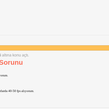
i
altına konu açtı.
 Sorunu
yorum.
rlarda 40-50 fps alıyorum.