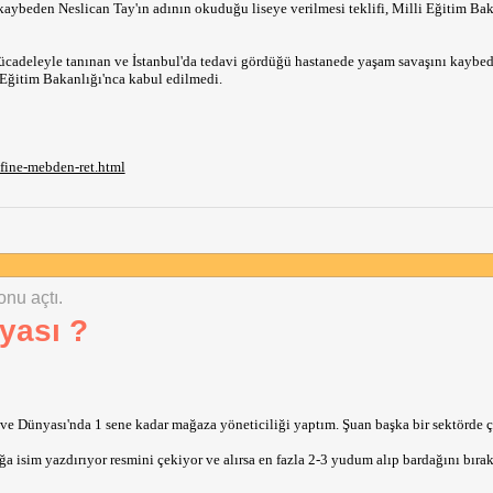
aybeden Neslican Tay'ın adının okuduğu liseye verilmesi teklifi, Milli Eğitim Bak
mücadeleyle tanınan ve İstanbul'da tedavi gördüğü hastanede yaşam savaşını kaybe
i Eğitim Bakanlığı'nca kabul edilmedi.
ifine-mebden-ret.html
onu açtı.
yası ?
ahve Dünyası'nda 1 sene kadar mağaza yöneticiliği yaptım. Şuan başka bir sektörde 
a isim yazdırıyor resmini çekiyor ve alırsa en fazla 2-3 yudum alıp bardağını bıra