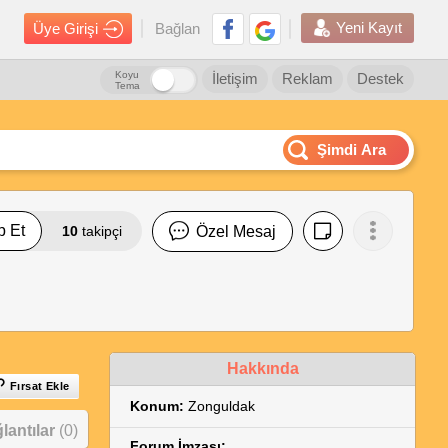
Yeni Kayıt
Üye Girişi
Bağlan
Koyu
İletişim
Reklam
Destek
Tema
Şimdi Ara
p Et
10
takipçi
Özel Mesaj
Hakkında
Fırsat Ekle
Konum:
Zonguldak
antılar
(0)
Forum İmzası: