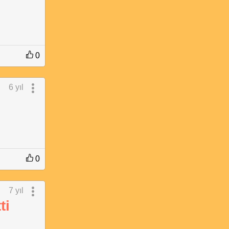
0
6 yıl
0
7 yıl
ti