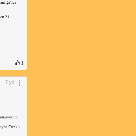
anlığı'nca
den 21
1
7 yıl
çalışıyorum.
kıyor. Çünkü