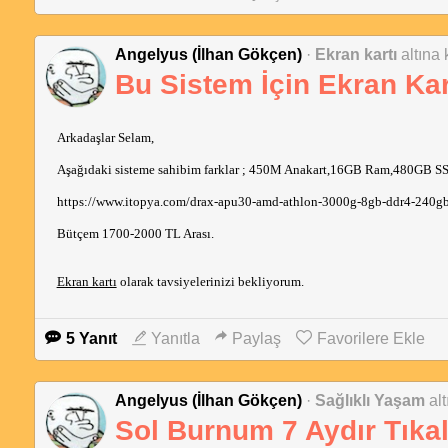
Angelyus (İlhan Gökçen)
·
Ekran kartı
altına 
Bu Sistem İçin Ekran Kar
Arkadaşlar Selam,
Aşağıdaki sisteme sahibim farklar ; 450M Anakart,16GB Ram,480GB S
https://www.itopya.com/drax-apu30-amd-athlon-3000g-8gb-ddr4-240gb-
Bütçem 1700-2000 TL Arası.
Ekran kartı
olarak tavsiyelerinizi bekliyorum.
5 Yanıt
Yanıtla
Paylaş
Favorilere Ekle
Angelyus (İlhan Gökçen)
·
Sağlıklı Yaşam
al
Sol Burnum 7 Aydır Tıkal