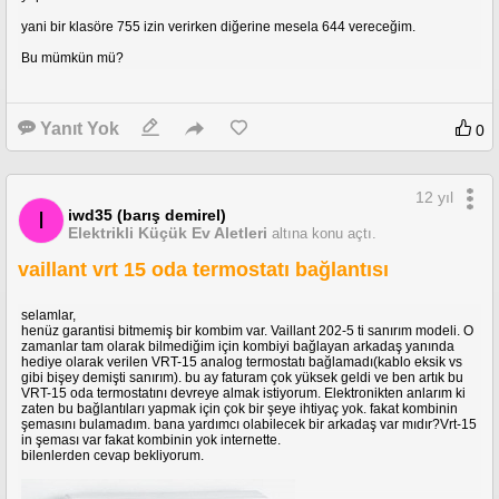
yani bir klasöre 755 izin verirken diğerine mesela 644 vereceğim.
Bu mümkün mü?
Yanıt Yok
0
12 yıl
iwd35 (barış demirel)
I
Elektrikli Küçük Ev Aletleri
altına konu açtı.
vaillant vrt 15 oda termostatı bağlantısı
selamlar,
henüz garantisi bitmemiş bir kombim var. Vaillant 202-5 ti sanırım modeli. O
zamanlar tam olarak bilmediğim için kombiyi bağlayan arkadaş yanında
hediye olarak verilen VRT-15 analog termostatı bağlamadı(kablo eksik vs
gibi bişey demişti sanırım). bu ay faturam çok yüksek geldi ve ben artık bu
VRT-15 oda termostatını devreye almak istiyorum. Elektronikten anlarım ki
zaten bu bağlantıları yapmak için çok bir şeye ihtiyaç yok. fakat kombinin
şemasını bulamadım. bana yardımcı olabilecek bir arkadaş var mıdır?Vrt-15
in şeması var fakat kombinin yok internette.
bilenlerden cevap bekliyorum.