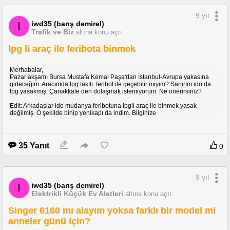
-Arada bir itiraz dilekçemi isteyenler oluyor onlar için ekte örneğini
veriyorum. Avukata da gitmenize gerek yok. Amme hizmeti alın, kullanın.
9 yıl
Hepinize geçmiş olsun.
iwd35 (barış demirel)
I
Trafik ve Biz
altına konu açtı.
lpg li araç ile feribota binmek
Merhabalar,
Pazar akşamı Bursa Mustafa Kemal Paşa'dan İstanbul-Avrupa yakasına
gideceğim. Aracımda lpg takılı. feribot ile geçebilir miyim? Sanırım ido da
lpg yasakmış. Çanakkale den dolaşmak istemiyorum. Ne önerirsiniz?
Edit: Arkadaşlar ido mudanya feribotuna lpgli araç ile binmek yasak
değilmiş. O şekilde binip yenikapı da indim. Bilginize
35 Yanıt
0
9 yıl
iwd35 (barış demirel)
I
Elektrikli Küçük Ev Aletleri
altına konu açtı.
Singer 6160 mı alayım yoksa farklı bir model mi
anneler günü için?