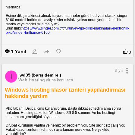
Merhaba,
Eşime dikiş makinesi almak istiyorum anneler günü hediyesi olarak. singer
6160 modeli indirimde tavsiye eder misiniz. yoksa onun yerine farklı bir
marka veya model mi almalıyım?
ürün linki:
https://www.singer.com.tr/tr/urun/ev-tipi-dikis-makinalari/elektronik-
piko/singer-brilliance-6160
1 Yanıt
0
9 yıl
iwd35 (barış demirel)
I
Web Hosting
altına konu açtı.
Windows hosting klasör izinleri yapılandırması
hakkında yardım
Php tabanlı Drupal cms kullanıyorum. Başta dikkat etmedim ama sonra
anladım. Hosting paketleri Windows ISS 8.5 sanırım. Ve bu hostingi
kullanmam gerektiğini söylediler.
Drupal kurulumu yaptım ve henüz bir problem yok. Site sıkıntısız çalışıyor.
Fakat klasör izinlerini (chmod) ayarlamam gerekiyor. Ne şekilde
yapabilirim?