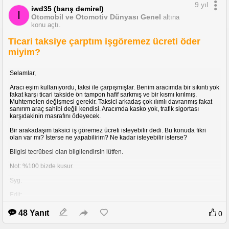
9 yıl
iwd35 (barış demirel)
I
Otomobil ve Otomotiv Dünyası Genel
altına
konu açtı.
Ticari taksiye çarptım işgöremez ücreti öder
miyim?
Selamlar,
Aracı eşim kullanıyordu, taksi ile çarpışmışlar. Benim aracımda bir sıkıntı yok
fakat karşı ticari takside ön tampon hafif sarkmış ve bir kısmı kırılmış.
Muhtemelen değişmesi gerekir. Taksici arkadaş çok ılımlı davranmış fakat
sanırım araç sahibi değil kendisi. Aracımda kasko yok, trafik sigortası
karşıdakinin masrafını ödeyecek.
Bir arakadaşım taksici iş göremez ücreti isteyebilir dedi. Bu konuda fikri
olan var mı? İsterse ne yapabilirim? Ne kadar isteyebilir isterse?
Bilgisi tecrübesi olan bilgilendirsin lütfen.
Not: %100 bizde kusur.
Syg.
Edit:
- Arkadaşlar İstanbul Anadolu Yakası 19.İcra Dairesi'nden icra kağıdı
gönderdiler.7 gün içinde itiraz ettik,(icra talebi kanunen 1 kez yapılır ve itiraz
48 Yanıt
0
edilirse düşer bir daha icra talebi gönderemez, suçtur.Haklı olduklarını
düşünüyorlarsa dava açarlar.)