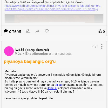
olmadığına %90 kanaat getirdiğim şüpheli ilan için bir örnek:
https://www.sahibinden.com/ilan/ikinci-el-ve-sifir-alisveris-fotograf-kamera-
lens-filtre-hoya-77mm-cpl-circular-polarize-slim-filtre-723231797/detay/
2 Yanıt
0
7 yıl
iwd35 (barış demirel)
I
Müzik Enstrümanları
altına konu açtı.
piyanoya başlangıç org'u
Merhaba,
Piyanoya başlangıç org'u arıyorum 8 yaşındaki oğlum için, 49 tuşlu bir org
alsam sizce yeterli midir?
Bu hafta piyano dersleri almaya başladı ve en geç 8-10 ay içinde devam
etmesi ve müziği sevmesi durumunda
dijital
bir piyano alacağım. O nedenle
bu org bir geçiş süreci olacak ve
ikinci el
çok para vermeden almak
istiyorum. 49 tuşlu klavye 8-10 ay için yeterli olur mu?
cevaplarınız için şimdiden teşekkürler