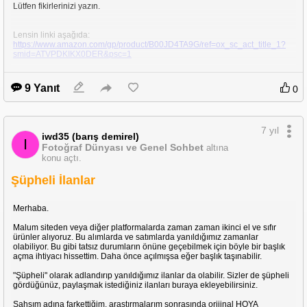
Lütfen fikirlerinizi yazın.
Lensin linki aşağıda:
https://www.amazon.com/gp/product/B00JD4TA9G/ref=ox_sc_act_title_1?
smid=ATVPDKIKX0DER&psc=1
Not: Rokinon ile Samyang aynı firmaymış, ikisinin birbirinden farkı yok.
9 Yanıt
0
Teşekkürler
7 yıl
iwd35 (barış demirel)
I
Fotoğraf Dünyası ve Genel Sohbet
altına
konu açtı.
Şüpheli İlanlar
Merhaba.
Malum siteden veya diğer platformalarda zaman zaman ikinci el ve sıfır
ürünler alıyoruz. Bu alımlarda ve satımlarda yanıldığımız zamanlar
olabiliyor. Bu gibi tatsız durumların önüne geçebilmek için böyle bir başlık
açma ihtiyacı hissettim. Daha önce açılmışsa eğer başlık taşınabilir.
"Şüpheli" olarak adlandırıp yanıldığımız ilanlar da olabilir. Sizler de şüpheli
gördüğünüz, paylaşmak istediğiniz ilanları buraya ekleyebilirsiniz.
Şahsım adına farkettiğim, araştırmalarım sonrasında orijinal HOYA