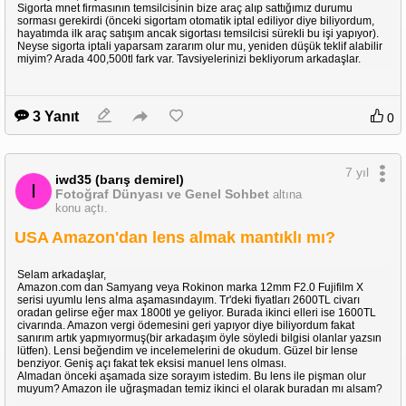
Sigorta mnet firmasının temsilcisinin bize araç alıp sattığımız durumu
sorması gerekirdi (önceki sigortam otomatik iptal ediliyor diye biliyordum,
hayatımda ilk araç satışım ancak sigortası temsilcisi sürekli bu işi yapıyor).
Neyse sigorta iptali yaparsam zararım olur mu, yeniden düşük teklif alabilir
miyim? Arada 400,500tl fark var. Tavsiyelerinizi bekliyorum arkadaşlar.
3 Yanıt
0
7 yıl
iwd35 (barış demirel)
I
Fotoğraf Dünyası ve Genel Sohbet
altına
konu açtı.
USA Amazon'dan lens almak mantıklı mı?
Selam arkadaşlar,
Amazon.com dan Samyang veya Rokinon marka 12mm F2.0 Fujifilm X
serisi uyumlu lens alma aşamasındayım. Tr'deki fiyatları 2600TL civarı
oradan gelirse eğer max 1800tl ye geliyor. Burada ikinci elleri ise 1600TL
civarında. Amazon vergi ödemesini geri yapıyor diye biliyordum fakat
sanırım artık yapmıyormuş(bir arkadaşım öyle söyledi bilgisi olanlar yazsın
lütfen). Lensi beğendim ve incelemelerini de okudum. Güzel bir lense
benziyor. Geniş açı fakat tek eksisi manuel lens olması.
Almadan önceki aşamada size sorayım istedim. Bu lens ile pişman olur
muyum? Amazon ile uğraşmadan temiz ikinci el olarak buradan mı alsam?