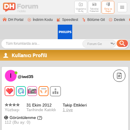
Uygulama
Teknoloji
Giriş ve
ile Aç
Haberleri
Kayıt
DH Portal
İndirim Kodu
Speedtest
Bölüme Git
Destek
Kullanıcı Profili
I
@iwd35
31 Ekim 2012
Takip Ettikleri
Yüzbaşı
Tarihinde Katıldı
1 üye
Görüntülenme (
?
)
112 (Bu ay: 0)