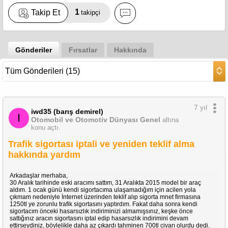
1
Takip Et
takipçi
Gönderiler
Fırsatlar
Hakkında
7 yıl
iwd35 (barış demirel)
I
Otomobil ve Otomotiv Dünyası Genel
altına
konu açtı.
Trafik sigortası iptali ve yeniden teklif alma
hakkında yardım
Arkadaşlar merhaba,
30 Aralık tarihinde eski aracımı sattım, 31 Aralıkta 2015 model bir araç
aldım. 1 ocak günü kendi sigortacıma ulaşamadığım için acilen yola
çıkmam nedeniyle İnternet üzerinden teklif alıp sigorta mnet firmasına
1250tl ye zorunlu trafik sigortasını yaptırdım. Fakat daha sonra kendi
sigortacım önceki hasarsızlık indiriminizi almamışsınız, keşke önce
sattığınız aracın sigortasını iptal edip hasarsızlık indirimini devam
ettirseydiniz, böylelikle daha az çıkardı tahminen 700tl civarı olurdu dedi.