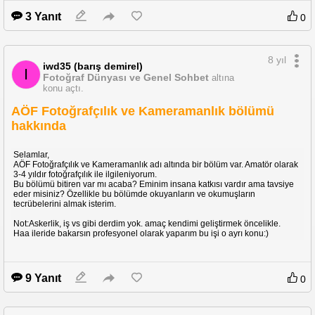
3 Yanıt
0
Dilerseniz şuradaki Video yu da
inceleyebilirsiniz:
https://www.youtube.com/watch?v=WUPjdZXy508
8 yıl
iwd35 (barış demirel)
I
Fotoğraf Dünyası ve Genel Sohbet
altına
konu açtı.
AÖF Fotoğrafçılık ve Kameramanlık bölümü
hakkında
Selamlar,
AÖF Fotoğrafçılık ve Kameramanlık adı altında bir bölüm var. Amatör olarak
3-4 yıldır fotoğrafçılık ile ilgileniyorum.
Bu bölümü bitiren var mı acaba? Eminim insana katkısı vardır ama tavsiye
eder misiniz? Özellikle bu bölümde okuyanların ve okumuşların
tecrübelerini almak isterim.
Not:Askerlik, iş vs gibi derdim yok. amaç kendimi geliştirmek öncelikle.
Haa ileride bakarsın profesyonel olarak yaparım bu işi o ayrı konu:)
9 Yanıt
0