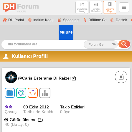
Uygulama
Teknoloji
Giriş ve
ile Aç
Haberleri
Kayıt
DH Portal
İndirim Kodu
Speedtest
Bölüme Git
Destek
Kullanıcı Profili
@Caris Esterama Di Raizel
09 Ekim 2012
Takip Ettikleri
Çavuş
Tarihinde Katıldı
0 üye
Görüntülenme (
?
)
40 (Bu ay: 0)