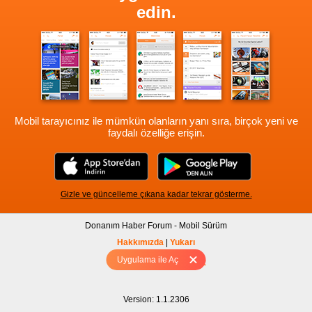
edin.
Mobil tarayıcınız ile mümkün olanların yanı sıra, birçok yeni ve
faydalı özelliğe erişin.
Gizle ve güncelleme çıkana kadar tekrar gösterme.
Donanım Haber Forum - Mobil Sürüm
Hakkımızda
|
Yukarı
Uygulama ile Aç
Tam sürüm için Tıklayınız
Version: 1.1.2306