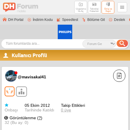
Uygulama
Teknoloji
Giriş ve
ile Aç
Haberleri
Kayıt
DH Portal
İndirim Kodu
Speedtest
Bölüme Git
Destek
Kullanıcı Profili
@mavisakal41
05 Ekim 2012
Takip Ettikleri
Onbaşı
Tarihinde Katıldı
0 üye
Görüntülenme (
?
)
32 (Bu ay: 0)