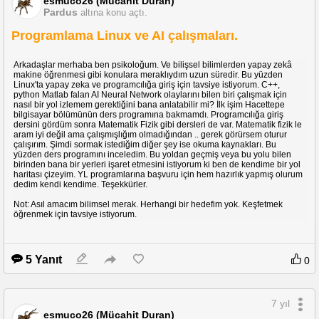
esmuco26 (Mücahit Duran)
Pardus
altına konu açtı.
Şimdi bu işlemi diğer harfler için aynen yapacağız. Sadece script kodunu değişt
Yine new script dedik yukardaki işlemin aynısını yaptık, sadece ğ için :
Programlama Linux ve AI çalışmaları.
keyboard.send_keys("<ctrl>+<shift>+u+11f+") yazdık. Diğer işlemler aynı. Klavy
Arkadaşlar merhaba ben psikoloğum. Ve bilişsel bilimlerden yapay zekâ
ı için:
makine öğrenmesi gibi konulara meraklıydım uzun süredir. Bu yüzden
Linux'ta yapay zeka ve programcılığa giriş için tavsiye istiyorum. C++,
keyboard.send_keys("<ctrl>+<shift>+u+131+") klavyede ı harfini seçin. Zaten küçü
python Matlab falan AI Neural Network olaylarını bilen biri çalışmak için
veya shift sıkıntı çıkarmıyor.
nasıl bir yol izlemem gerektiğini bana anlatabilir mi? İlk işim Hacettepe
bilgisayar bölümünün ders programına bakmamdı. Programcılığa giriş
Elimizde libre office te kullanılmayan bazı tuşlar var. Bunlardan bazıları F8,F9 
dersini gördüm sonra Matematik Fizik gibi dersleri de var. Matematik fizik le
aram iyi değil ama çalışmışlığım olmadığından .. gerek görürsem oturur
Ş harfi için : keyboard.send_keys("<ctrl>+<shift>+u+15e+")
çalışırım. Şimdi sormak istediğim diğer şey ise okuma kaynakları. Bu
Ğ için, büyük ihtimalle hiç gerek olmaz ama dursun :) : keyboard.send_keys("<
yüzden ders programını inceledim. Bu yoldan geçmiş veya bu yolu bilen
İ için: keyboard.send_keys("<ctrl>+<shift>+u+130+")
birinden bana bir yerleri işaret etmesini istiyorum ki ben de kendime bir yol
haritası çizeyim. YL programlarına başvuru için hem hazırlık yapmış olurum
İsteyen olursa başka karakterler de atayabilir. Örneğin normalde @ işareti çıkmı
dedim kendi kendime. Teşekkürler.
Bunun için: new>phrase>(adını yazıp ok deyin) @ burdaki harfi kopyalayın kutuc
yanında set>press to set>F4 e basın. Firefoxta sorun çıkarmıyor.
Not: Asıl amacım bilimsel merak. Herhangi bir hedefim yok. Keşfetmek
Şğ gibi harfler libre office dışıda sorun çıkarabilir. Bunun nasıl üstesinden gelini
öğrenmek için tavsiye istiyorum.
uygulamalar dışında sorun çıkabilir. Örneğin adres satıına ş ğ harfleri çıkıyor 
forumda mesaj yazarken şğ harfleri yerine +15f gibi şeyler çıkıyor. Bu nasıl çöz
office te hiçbir sıkıntı yok. Zira bütün bu yazıları libre office den yazdım. Her b
açmanız gerekiyor.
5 Yanıt
0
İnifram v.s. gibi kernel sorunları için:
1)taze yeni bir image dosyasını indirin.
2)linux konteynırıı açar açmaz, veya ,bence, terminal modunda çalıştırın ve şunları
sorarsa : secret
7 yıl
sudo apt-get update
esmuco26 (Mücahit Duran)
sudo apt-get upgrade