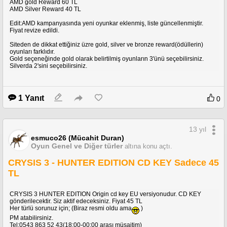
---->
Jack Keane 2: The Fire Within
10 TL
AMD gold Reward 60 TL
AMD Silver Reward 40 TL
---->
Deponia
8 TL
Edit:AMD kampanyasında yeni oyunkar eklenmiş, liste güncellenmiştir.
---->
Edna & Harvey: The Breakout
5 TL
Fiyat revize edildi.
---->
Battlefield 4 BF4 EU Cd key
47 TL
Siteden de dikkat ettiğiniz üzre gold, silver ve bronze reward(ödüllerin)
oyunları farklıdır.
---->
Hitman Absolution
20 TL
Gold seçeneğinde gold olarak belirtilmiş oyunların 3'ünü seçebilirsiniz.
Silverda 2'sini seçebilirsiniz.
Ödeme Seçenekleri:
-Cep tel. numarama para yükleyerek
(4-5 tl yüklenir mi emin değilim ama
1 Yanıt
0
yükleyebiliyorsanız o ödeme şekli de kabulümdür)
-Paypal ile,
-Havale ile
(Ziraat ile olacak ve 1 tl kesinti yapar, burs hesabınız falan varsa
hiç kesinti yapmıyor diye biliyorum)
13 yıl
-Steam wallet
iniz ile yapabilirsiniz. (10 tl den düşük fiyatta olanlarda
geçerli)
esmuco26 (Mücahit Duran)
Google dan dolar kuruna çevirip o şekilde steam wallet iniz den bana
Oyun Genel ve Diğer türler
altına konu açtı.
aktarabilirsiniz.
(Dandik bir item koyarım siz de pazarda benim ismimi bulup benden satin
CRYSIS 3 - HUNTER EDITION CD KEY Sadece 45
alırsınız ben de size cd keyleri ni veya dumble linklerini yollarım)
TL
CRYSIS 3 HUNTER EDITION Origin cd key EU versiyonudur. CD KEY
gönderilecektir. Siz aktif edeceksiniz. Fiyat 45 TL
Her türlü sorunuz için; (Biraz resmi oldu ama
)
PM atabilirsiniz.
Tel:0543 863 52 43(18:00-00:00 arası müsaitim)