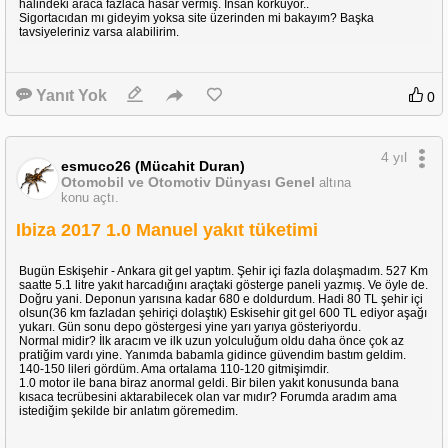
halindeki araca fazlaca hasar vermiş. İnsan korkuyor..
Sigortacıdan mı gideyim yoksa site üzerinden mi bakayım? Başka
tavsiyeleriniz varsa alabilirim.
Yanıt Yok
0
4 yıl
esmuco26 (Mücahit Duran)
Otomobil ve Otomotiv Dünyası Genel
altına
konu açtı.
Ibiza 2017 1.0 Manuel yakıt tüketimi
Bugün Eskişehir - Ankara git gel yaptım. Şehir içi fazla dolaşmadım. 527 Km
saatte 5.1 litre yakıt harcadığını araçtaki gösterge paneli yazmış. Ve öyle de.
Doğru yani. Deponun yarısına kadar 680 e doldurdum. Hadi 80 TL şehir içi
olsun(36 km fazladan şehiriçi dolaştık) Eskisehir git gel 600 TL ediyor aşağı
yukarı. Gün sonu depo göstergesi yine yarı yarıya gösteriyordu.
Normal midir? İlk aracım ve ilk uzun yolculuğum oldu daha önce çok az
pratiğim vardı yine. Yanımda babamla gidince güvendim bastım geldim.
140-150 lileri gördüm. Ama ortalama 110-120 gitmişimdir.
1.0 motor ile bana biraz anormal geldi. Bir bilen yakıt konusunda bana
kısaca tecrübesini aktarabilecek olan var mıdır? Forumda aradım ama
istediğim şekilde bir anlatım göremedim.