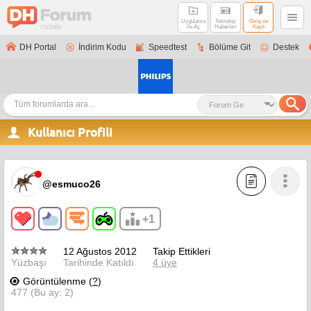
Uygulama
Teknoloji
Giriş ve
ile Aç
Haberleri
Kayıt
DH Portal
İndirim Kodu
Speedtest
Bölüme Git
Destek
Kullanıcı Profili
@esmuco26
+1
12 Ağustos 2012
Takip Ettikleri
Yüzbaşı
Tarihinde Katıldı
4 üye
Görüntülenme (
?
)
477 (Bu ay: 2)