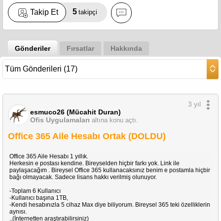
5
Takip Et
takipçi
Gönderiler
Fırsatlar
Hakkında
3 yıl
esmuco26 (Mücahit Duran)
Ofis Uygulamaları
altına konu açtı.
Office 365 Aile Hesabı Ortak (DOLDU)
Office 365 Aile Hesabı 1 yıllık.
Herkesin e postası kendine. Bireyselden hiçbir farkı yok. Link ile
paylaşacağım . Bireysel Office 365 kullanacaksınız benim e postamla hiçbir
bağı olmayacak. Sadece lisans hakkı verilmiş olunuyor.
-Toplam 6 Kullanıcı
-Kullanıcı başına 1TB,
-Kendi hesabınızla 5 cihaz Max diye biliyorum. Bireysel 365 teki özelliklerin
aynısı.
..(İnternetten araştırabilirsiniz)