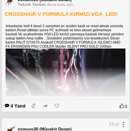
Teknik Yardım
altına konu açtı.
CROSSHAIR V FORMULA KIRMIZI VGA_LED!
Arkadaslar ledt 4 dead 2 oynarken pc aniden kasti ve reset atmak zorunda
kaldım.Reset attiktan sonra PC acilmadi ve bios ekrani gelmemeye
basladi.Ve anakartimda VGA LED kirmzi yanmaya basladi.Herseyi yeniden
sokup taktim.Ama nafile ...Simdiden yardimlariniz icin tesekkurler( Ekran
kartim PALIT GTX670-Anakart CROSSHAIR V FORMULA -ISLEMCI AMD
FX ERISINDEN-PSU COOLER Master SILENT PRO GOLD 1000w)
4 Yanıt
0
13 yıl
esmuco26 (Mücahit Duran)