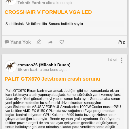
Teknik Yardım
altına konu açtı.
CROSSHAIR V FORMULA VGA LED
Silebilirsiniz. Ve lütfen silin. Sorunu hallettik sayılır.
Yanıt Yok
0
14 yıl
esmuco26 (Mücahit Duran)
Ekran kartı
altına konu açtı.
PALIT GTX670 Jetstream crash sorunu
Palit GTX670 Ekran kartım var ancak dediğim gibi son zamanlarda ekran
kartı takılmaya crash yapmaya başladı. kernel sürücüsü yanıt vermeyi kesti
falan diyor. Yeni güncellemeyi yaptım sorun hala aynı. Sonra acaba sorun
yeni gdriver mı dedim bu sefer eski driverı kurdum sonuç yine
aynı.Sistemimde ASUS V FORMULA Anakartım,1000W Cooler masterPSU
var.Üstüne AMD-FX-8150 CPUm da sıvı soğutmalı.Evga programından
logları kontrol ediyorum GPU Kullanımı %99 larda fazla gezinirse sorun
çıkıyor anladığım kadarıyla...Bende oyunun grafik ayarlarını düşürüyorum
üstüne power target'i de ara sıra ayar çekiyorum,genelikle düşürüyorum,
sorun halloluyor gibi ama arkadaş o kadar para verdikten sonra düşük