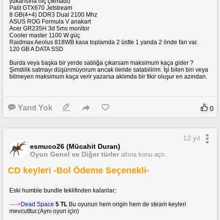
yukarısına hiç çıkmadı)
Palit GTX670 Jetstream
8 GB(4+4) DDR3 Dual 2100 Mhz
ASUS ROG Formula V anakart
Acer GR235H 3d 5ms monitor
Cooler master 1100 W güç
Raidmax Aeolus 818WB kasa toplamda 2 üstte 1 yanda 2 önde fan var.
120 GB A DATA SSD
Burda veya başka bir yerde satılığa çıkarsam maksimum kaça gider ?
Şimdilik satmayı düşünmüyorum ancak ileride satabilirim. İşi bilen biri veya
bilmeyen maksimum kaça verir yazarsa aklımda bir fikir oluşur en azından.
Yanıt Yok
0
12 yıl
esmuco26 (Mücahit Duran)
Oyun Genel ve Diğer türler
altına konu açtı.
CD keyleri -Bol Ödeme Seçenekli-
Eski humble bundle teklifinden kalanlar;
---->
Dead Space
5 TL
Bu oyunun hem origin hem de steam keyleri
mevcutttur.(Aynı oyun için)