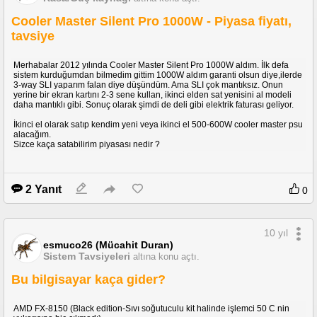
Cooler Master Silent Pro 1000W - Piyasa fiyatı,
tavsiye
Merhabalar 2012 yılında Cooler Master Silent Pro 1000W aldım. İlk defa
sistem kurduğumdan bilmedim gittim 1000W aldım garanti olsun diye,ilerde
3-way SLI yaparım falan diye düşündüm. Ama SLI çok mantıksız. Onun
yerine bir ekran kartını 2-3 sene kullan, ikinci elden sat yenisini al modeli
daha mantıklı gibi. Sonuç olarak şimdi de deli gibi elektrik faturası geliyor.
İkinci el olarak satıp kendim yeni veya ikinci el 500-600W cooler master psu
alacağım.
Sizce kaça satabilirim piyasası nedir ?
2 Yanıt
0
10 yıl
esmuco26 (Mücahit Duran)
Sistem Tavsiyeleri
altına konu açtı.
Bu bilgisayar kaça gider?
AMD FX-8150 (Black edition-Sıvı soğutuculu kit halinde işlemci 50 C nin