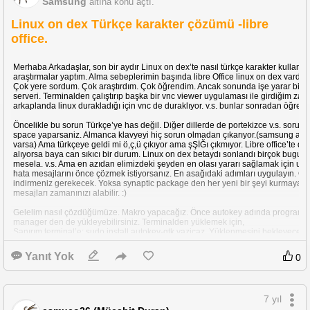
Samsung
altına konu açtı.
Linux on dex Türkçe karakter çözümü -libre
office.
Merhaba Arkadaşlar, son bir aydır Linux on dex’te nasıl türkçe karakter kullanı
araştırmalar yaptım. Alma sebeplerimin başında libre Office linux on dex vardı.
Çok yere sordum. Çok araştırdım. Çok öğrendim. Ancak sonunda işe yarar bir ş
serveri. Terminalden çalıştırıp başka bir vnc viewer uygulaması ile girdiğim z
arkaplanda linux durakladığı için vnc de duraklıyor. v.s. bunlar sonradan öğrend
Öncelikle bu sorun Türkçe’ye has değil. Diğer dillerde de portekizce v.s. sorunla
space yaparsaniz. Almanca klavyeyi hiç sorun olmadan çıkarıyor.(samsung al
varsa) Ama türkçeye geldi mi ö,ç,ü çıkıyor ama şŞİĞı çıkmıyor. Libre office’te der
alıyorsa baya can sıkıcı bir durum. Linux on dex betaydı sonlandı birçok bugu va
mesela. v.s. Ama en azıdan elimizdeki şeyden en olası yararı sağlamak için uğraşa
hata mesajlarını önce çözmek istiyorsanız. En asağıdaki adımları uygulayın. Çü
indirmeniz gerekecek. Yoksa synaptic package den her yeni bir şeyi kurmaya kal
mesajları zamanınızı alabilir. :)
Gelelim nasıl çözdüğümüze. Makro yapacağız. Önce autokey adında programı in
manager den de yükleyebilirsiniz. Terminalden yüklemek için,
Sanırım terminal’e: sudo install autokey-gtk yazicaz. Yüklenmesini bekleyeceği
Sonra uygulamaya girip: applications>accessories>autokey
> new>script diyeceğiz.
Yanıt Yok
0
Adını rastgele bir şey koyabilirsiniz. Ben she yaptım. Ok deyin.
Enter your scipt here yazan yeri silin. Oraya
ş harfi için:
7 yıl
keyboard.send_keys("<ctrl>+<shift>+u+15f+") bunu yazın ve altta hotkey in yanin
Sonra press to set e tıklayın. Sonra klavyedeki ş harfine basın. Ok deyin. Sonra 