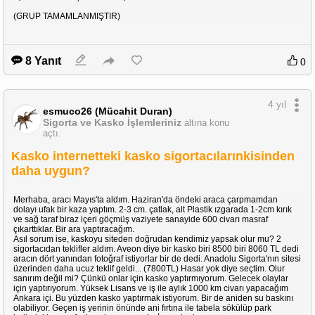
(GRUP TAMAMLANMIŞTIR)
8 Yanıt
0
4 yıl
esmuco26 (Mücahit Duran)
Sigorta ve Kasko İşlemleriniz
altına konu
açtı.
Kasko internetteki kasko sigortacılarınkisinden
daha uygun?
Merhaba, aracı Mayıs'ta aldım. Haziran'da öndeki araca çarpmamdan
dolayı ufak bir kaza yaptım. 2-3 cm. çatlak, alt Plastik ızgarada 1-2cm kırık
ve sağ taraf biraz içeri göçmüş vaziyete sanayide 600 civarı masraf
çıkarttıklar. Bir ara yaptıracağım.
Asıl sorum ise, kaskoyu siteden doğrudan kendimiz yapsak olur mu? 2
sigortacıdan teklifler aldım. Aveon diye bir kasko biri 8500 biri 8060 TL dedi
aracın dört yanından fotoğraf istiyorlar bir de dedi. Anadolu Sigorta'nın sitesi
üzerinden daha ucuz teklif geldi... (7800TL) Hasar yok diye seçtim. Olur
sanırım değil mi? Çünkü onlar için kasko yaptırmıyorum. Gelecek olaylar
için yaptırıyorum. Yüksek Lisans ve iş ile aylık 1000 km civarı yapacağım
Ankara içi. Bu yüzden kasko yaptırmak istiyorum. Bir de aniden su baskını
olabiliyor. Geçen iş yerinin önünde ani fırtına ile tabela sökülüp park