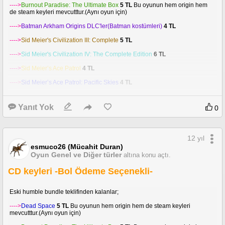
---->
Burnout Paradise: The Ultimate Box
5 TL
Bu oyunun hem origin hem
de steam keyleri mevcutttur.(Aynı oyun için)
---->
Batman Arkham Origins DLC'ler(Batman kostümleri)
4 TL
---->
Sid Meier's Civilization III: Complete
5 TL
---->
Sid Meier's Civilization IV: The Complete Edition
6 TL
---->
Sid Meier’s Ace Patrol
4 TL
---->
Sid Meier’s Ace Patrol: Pacific Skies
4 TL
---->
Sid Meier's Railroads!
4 TL
Yanıt Yok
0
---->
Overlord, Overlord: Raising Hell(DLC), Rise of the Argonauts,
Operation Flashpoint: Dragon Rising, Operation Flashpoint: Red River
BUNDLE
10 TL
12 yıl
---->
Safecracker: The Ultimate Puzzle Adventure
2,5 TL
esmuco26 (Mücahit Duran)
---->
Aura: Fate of the Ages
2,5 TL
Oyun Genel ve Diğer türler
altına konu açtı.
---->
Dark Fall: The Journal
2,5 TL
CD keyleri -Bol Ödeme Seçenekli-
---->
Dark Fall 2: Lights Out
2,5 TL
Eski humble bundle teklifinden kalanlar;
---->
The Book of Unwritten Tales Digital Deluxe Edition
10 TL
---->
Dead Space
5 TL
Bu oyunun hem origin hem de steam keyleri
---->
The Book of Unwritten Tales: The Critter Chronicles Collectors Edition
mevcutttur.(Aynı oyun için)
10 TL