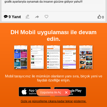
grafik ayarlarıyla oynamak da insanın gücüne gidiyor yahu!!!
9 Yanıt
0
DH Mobil uygulaması ile devam
edin.
Mobil tarayıcınız ile mümkün olanların yanı sıra, birçok yeni ve
faydalı özelliğe erişin.
Uygulama ile Aç
Gizle ve güncelleme çıkana kadar tekrar gösterme.