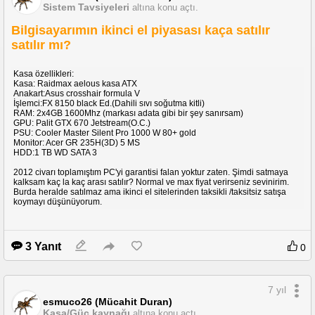
Sistem Tavsiyeleri
altına konu açtı.
sudo purge-old-kernels
sudo apt autoremove
Bilgisayarımın ikinci el piyasası kaça satılır
sudo apt autoclean
300-400 mb indirecek kuracak. Sonra upgrade nin %90 larına gelince hata vere
satılır mı?
verecek aldırmayın enter e basın sonra tekrar hata gelecek yine enter a basın.
sonra yukarda autokey indirip türkçe karakter sorunu da hallettikten sonra linux
içinden bunun yedeğini bir yere almanızı tavsiye ederim.
Kasa özellikleri:
Kasa: Raidmax aelous kasa ATX
Merak edenler merak ederseniz. Yani sorun neymiş, neler yaptım v.s. reddit te 
Anakart:Asus crosshair formula V
konular:
İşlemci:FX 8150 black Ed.(Dahili sıvı soğutma kitli)
https://askubuntu.com/questions/1218830/special-character-key-comes-with-no
RAM: 2x4GB 1600Mhz (markası adata gibi bir şey sanırsam)
xev
GPU: Palit GTX 670 Jetstream(O.C.)
https://www.reddit.com/r/LinuxonDex/comments/fuycwj/the_reason_of_why_i_c
PSU: Cooler Master Silent Pro 1000 W 80+ gold
Monitor: Acer GR 235H(3D) 5 MS
Takdir edersiniz ki sıfır linux bilgisinden bu noktaya geldim. Arada anlamsız ş
HDD:1 TB WD SATA 3
karşılayıp beni düzeltebilirsiniz. :)
2012 civarı toplamıştım PC'yi garantisi falan yoktur zaten. Şimdi satmaya
kalksam kaç la kaç arası satılır? Normal ve max fiyat verirseniz sevinirim.
Burda heralde satılmaz ama ikinci el sitelerinden taksikli /taksitsiz satışa
koymayı düşünüyorum.
3 Yanıt
0
7 yıl
esmuco26 (Mücahit Duran)
Kasa/Güç kaynağı
altına konu açtı.