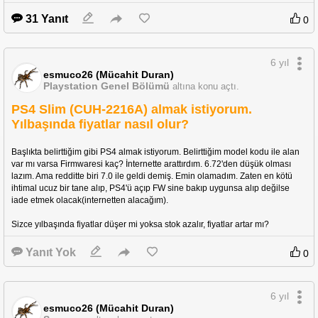
31 Yanıt
0
6 yıl
esmuco26 (Mücahit Duran)
Playstation Genel Bölümü
altına konu açtı.
PS4 Slim (CUH-2216A) almak istiyorum.
Yılbaşında fiyatlar nasıl olur?
Başlıkta belirttiğim gibi PS4 almak istiyorum. Belirttiğim model kodu ile alan 
var mı varsa Firmwaresi kaç? İnternette arattırdım. 6.72'den düşük olması 
lazım. Ama redditte biri 7.0 ile geldi demiş. Emin olamadım. Zaten en kötü 
ihtimal ucuz bir tane alıp, PS4'ü açıp FW sine bakıp uygunsa alıp değilse 
iade etmek olacak(internetten alacağım).
Sizce yılbaşında fiyatlar düşer mi yoksa stok azalır, fiyatlar artar mı?
Yanıt Yok
0
6 yıl
esmuco26 (Mücahit Duran)