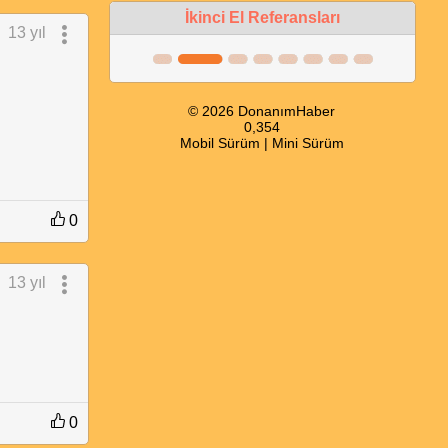
İkinci El Referansları
13 yıl
© 2026 DonanımHaber
0,354
Mobil Sürüm
|
Mini Sürüm
0
13 yıl
0