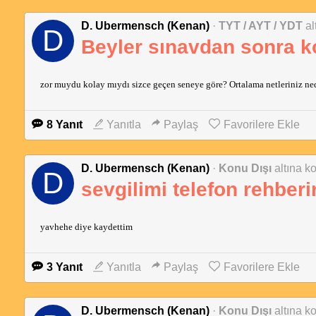
D. Ubermensch (Kenan)
·
TYT / AYT / YDT
al
D
Beyler sınavdan sonra 
zor muydu kolay mıydı sizce geçen seneye göre? Ortalama netleriniz nedir
8 Yanıt
Yanıtla
Paylaş
Favorilere Ekle
D. Ubermensch (Kenan)
·
Konu Dışı
altına ko
D
sevgilimi telefon rehberi
yavhehe diye kaydettim
3 Yanıt
Yanıtla
Paylaş
Favorilere Ekle
D. Ubermensch (Kenan)
·
Konu Dışı
altına ko