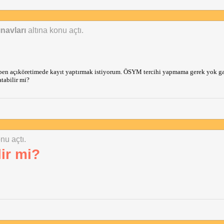
navları
altına konu açtı.
ben açıköretimede kayıt yaptırmak istiyorum. ÖSYM tercihi yapmama gerek yok gal
tabilir mi?
nu açtı.
ir mi?