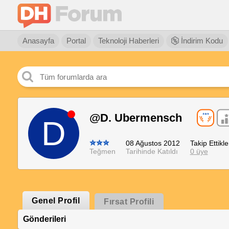
Anasayfa
Portal
Teknoloji Haberleri
İndirim Kodu
@D. Ubermensch
D
08 Ağustos 2012
Takip Ettikle
Teğmen
Tarihinde Katıldı
0 üye
Genel Profil
Fırsat Profili
Gönderileri