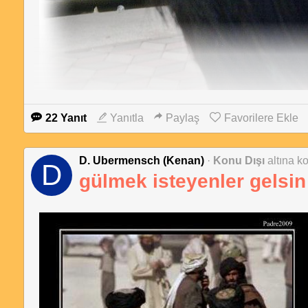
22 Yanıt
Yanıtla
Paylaş
Favorilere Ekle
D. Ubermensch (Kenan)
·
Konu Dışı
altına ko
D
gülmek isteyenler gelsin