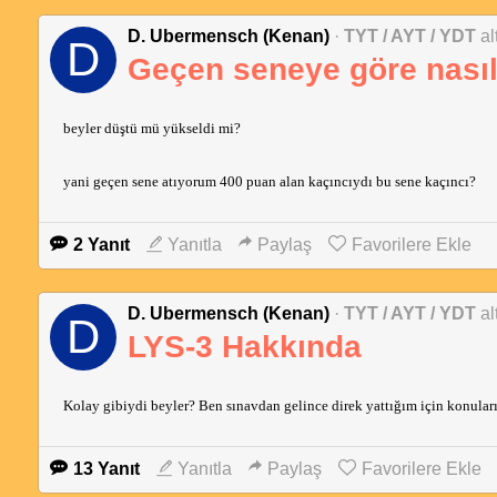
D. Ubermensch (Kenan)
·
TYT / AYT / YDT
al
D
Geçen seneye göre nasıl
beyler düştü mü yükseldi mi?
yani geçen sene atıyorum 400 puan alan kaçıncıydı bu sene kaçıncı?
2 Yanıt
Yanıtla
Paylaş
Favorilere Ekle
D. Ubermensch (Kenan)
·
TYT / AYT / YDT
al
D
LYS-3 Hakkında
Kolay gibiydi beyler? Ben sınavdan gelince direk yattığım için konular
13 Yanıt
Yanıtla
Paylaş
Favorilere Ekle