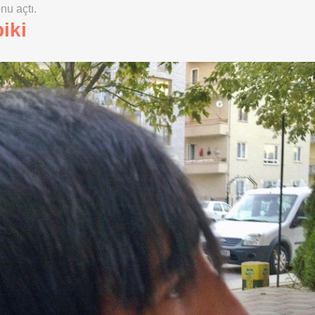
nu açtı.
biki