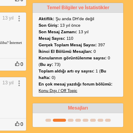
Temel Bilgiler ve İstatistikler
13 yıl
Aktiflik:
Şu anda DH'de değil
Son Giriş:
13 yıl önce
Son Mesaj Zamanı:
13 yıl
Mesaj Sayısı:
110
iba? İnternet
Gerçek Toplam Mesaj Sayısı:
397
İkinci El Bölümü Mesajları:
0
Konularının görüntülenme sayısı:
0
0
(
Bu ay:
73)
Toplam aldığı artı oy sayısı:
1 (
Bu
hafta:
0)
13 yıl
En çok mesaj yazdığı forum bölümü:
Konu Dışı / Off Topic
Mesajları
0