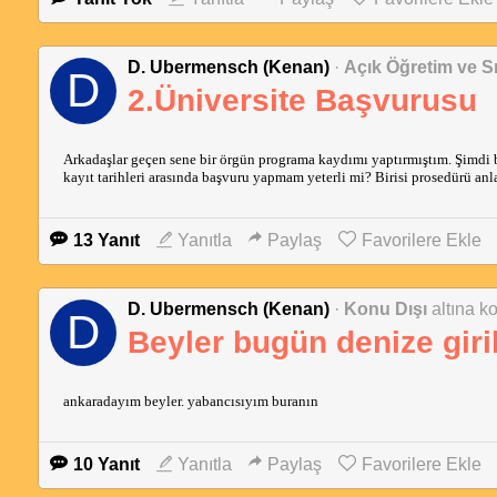
D. Ubermensch (Kenan)
·
Açık Öğretim ve Sı
D
2.Üniversite Başvurusu
Arkadaşlar geçen sene bir örgün programa kaydımı yaptırmıştım. Şimdi 
kayıt tarihleri arasında başvuru yapmam yeterli mi? Birisi prosedürü anla
13 Yanıt
Yanıtla
Paylaş
Favorilere Ekle
D. Ubermensch (Kenan)
·
Konu Dışı
altına ko
D
Beyler bugün denize giril
ankaradayım beyler. yabancısıyım buranın
10 Yanıt
Yanıtla
Paylaş
Favorilere Ekle