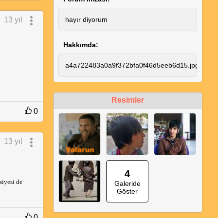
13 yıl
hayır diyorum
Hakkımda:
a4a722483a0a9f372bfa0f46d5eeb6d15.jpga4a72
Resimler
0
13 yıl
4
siyesi de
Galeride
Göster
0