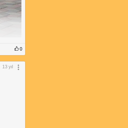
0
13 yıl