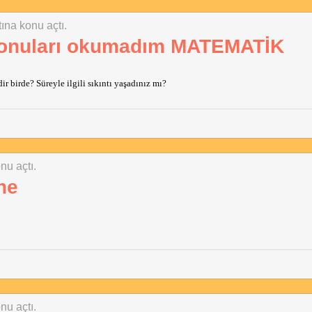
tına konu açtı.
konuları okumadım MATEMATİK
 birde? Süreyle ilgili sıkıntı yaşadınız mı?
nu açtı.
ne
nu açtı.