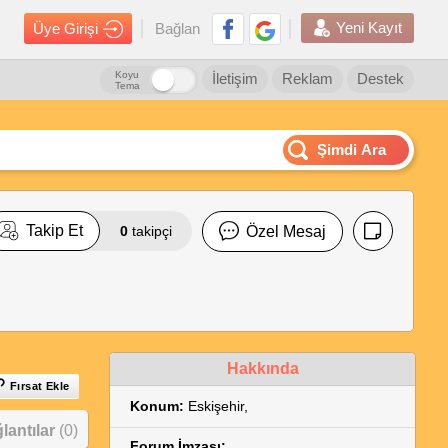
Yeni Kayıt
Üye Girişi
Bağlan
Koyu
İletişim
Reklam
Destek
Tema
Şimdi Ara
Takip Et
0
takipçi
Özel Mesaj
Hakkında
Fırsat Ekle
Konum:
Eskişehir,
antılar
(0)
Forum İmzası: