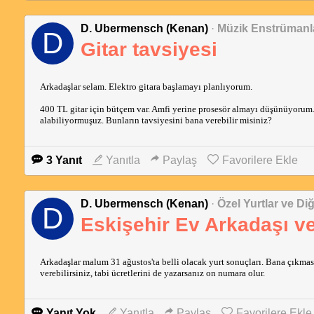
D. Ubermensch (Kenan)
·
Müzik Enstrümanl
D
Gitar tavsiyesi
Arkadaşlar selam. Elektro gitara başlamayı planlıyorum.
400 TL gitar için bütçem var. Amfi yerine prosesör almayı düşünüyorum. 
alabiliyormuşuz. Bunların tavsiyesini bana verebilir misiniz?
3 Yanıt
Yanıtla
Paylaş
Favorilere Ekle
D. Ubermensch (Kenan)
·
Özel Yurtlar ve D
D
Eskişehir Ev Arkadaşı ve
Arkadaşlar malum 31 ağustos'ta belli olacak yurt sonuçları. Bana çıkması
verebilirsiniz, tabi ücretlerini de yazarsanız on numara olur.
Yanıt Yok
Yanıtla
Paylaş
Favorilere Ekle