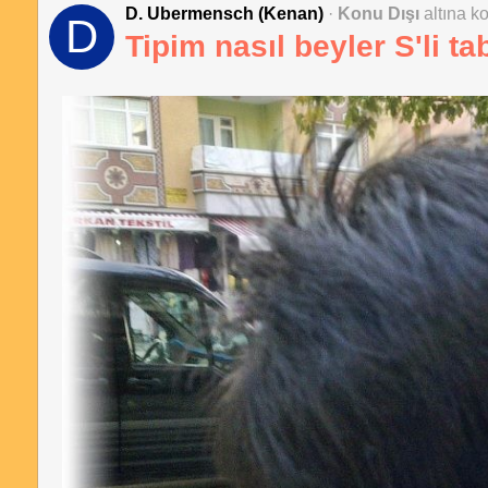
D. Ubermensch (Kenan)
·
Konu Dışı
altına ko
D
Tipim nasıl beyler S'li ta