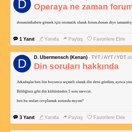
D
Operaya ne zaman foru
donanimhabere girmek için otomatik olarak forum.donan diye tamamlıyo
1 Yanıt
Yanıtla
Paylaş
Favorilere Ekle
D. Ubermensch (Kenan)
·
TYT / AYT / YDT
al
D
Din soruları hakkında
Arkadaşlar ben lise boyunca seçmeli olarak din dersi gördüm, ayrıca yine
Bildiğiniz gibi din kültüründen 5 soru mevcut.
ben bu sruları cevplamak zorunda mıyım?
3 Yanıt
Yanıtla
Paylaş
Favorilere Ekle