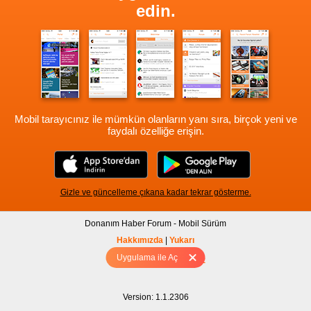
edin.
Mobil tarayıcınız ile mümkün olanların yanı sıra, birçok yeni ve
faydalı özelliğe erişin.
Gizle ve güncelleme çıkana kadar tekrar gösterme.
Donanım Haber Forum - Mobil Sürüm
Hakkımızda
|
Yukarı
Uygulama ile Aç
Tam sürüm için Tıklayınız
Version: 1.1.2306