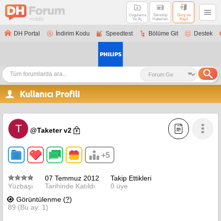
Uygulama
Teknoloji
Giriş ve
ile Aç
Haberleri
Kayıt
DH Portal
İndirim Kodu
Speedtest
Bölüme Git
Destek
Kullanıcı Profili
T
@Taketer v2
+5
07 Temmuz 2012
Takip Ettikleri
Yüzbaşı
Tarihinde Katıldı
0 üye
Görüntülenme (
?
)
89 (Bu ay: 1)