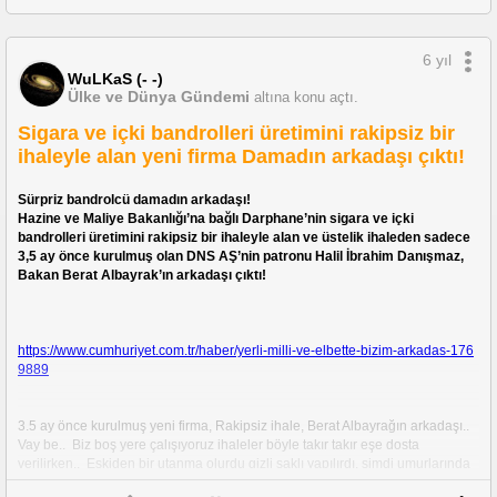
6 yıl
WuLKaS (- -)
Ülke ve Dünya Gündemi
altına konu açtı.
Sigara ve içki bandrolleri üretimini rakipsiz bir
ihaleyle alan yeni firma Damadın arkadaşı çıktı!
Sürpriz bandrolcü damadın arkadaşı!
Hazine ve Maliye Bakanlığı’na bağlı Darphane’nin sigara ve içki 
bandrolleri üretimini rakipsiz bir ihaleyle alan ve üstelik ihaleden sadece 
3,5 ay önce kurulmuş olan DNS AŞ’nin patronu Halil İbrahim Danışmaz, 
Bakan Berat Albayrak’ın arkadaşı çıktı!
https://www.cumhuriyet.com.tr/haber/yerli-milli-ve-elbette-bizim-arkadas-176
9889
3.5 ay önce kurulmuş yeni firma, Rakipsiz ihale, Berat Albayrağın arkadaşı.. 
Vay be..  Biz boş yere çalışıyoruz ihaleler böyle takır takır eşe dosta 
verilirken..  Eskiden bir utanma olurdu gizli saklı yapılırdı, şimdi umurlarında 
bile değil. Bu kadarı 100 yıllık cumhuriyet tarihinde yaşanmamıştır 