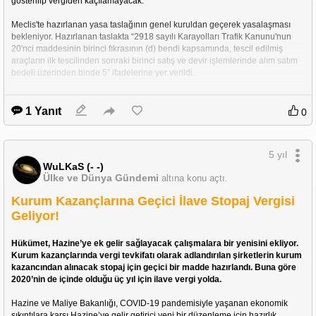
gösterilip vergiden kaçılamayacak.
Meclis'te hazırlanan yasa taslağının genel kuruldan geçerek yasalaşması 
bekleniyor. Hazırlanan taslakta “2918 sayılı Karayolları Trafik Kanunu'nun 
20'nci maddesinin birinci fıkrasının (d) bendi kapsamında, tescil edilmiş 
araçların ilk tescilinden sonraki birinci satış ve devir işlemlerinde alım satım 
bedeli üzerinden binde 5” ifadelerine yer verildi.
https://t24.com.tr/haber/ikinci-el-arac-alim-satimina-vergi-yolda,935843
1 Yanıt
0
5 yıl
WuLKaS (- -)
Ülke ve Dünya Gündemi
altına konu açtı.
Kurum Kazançlarına Geçici İlave Stopaj Vergisi
Geliyor!
Hükümet, Hazine’ye ek gelir sağlayacak çalışmalara bir yenisini ekliyor. 
Kurum kazançlarında vergi tevkifatı olarak adlandırılan şirketlerin kurum 
kazancından alınacak stopaj için geçici bir madde hazırlandı. Buna göre 
2020’nin de içinde olduğu üç yıl için ilave vergi yolda.
Hazine ve Maliye Bakanlığı, COVID-19 pandemisiyle yaşanan ekonomik 
sıkıntılara karşı Hazine’ye gelir getirici yeni bir düzenleme için hazırlık 