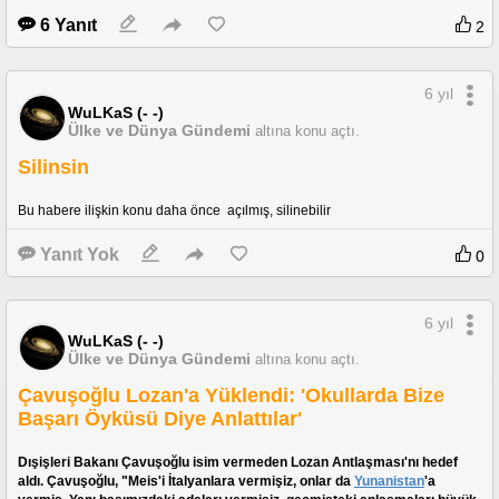
6 Yanıt
2
6 yıl
WuLKaS (- -)
Ülke ve Dünya Gündemi
altına konu açtı.
Silinsin
Bu habere ilişkin konu daha önce  açılmış, silinebilir
Yanıt Yok
0
6 yıl
WuLKaS (- -)
Ülke ve Dünya Gündemi
altına konu açtı.
Çavuşoğlu Lozan'a Yüklendi: 'Okullarda Bize
Başarı Öyküsü Diye Anlattılar'
Dışişleri Bakanı Çavuşoğlu isim vermeden Lozan Antlaşması'nı hedef 
aldı. Çavuşoğlu, "Meis'i İtalyanlara vermişiz, onlar da 
Yunanistan
'a 