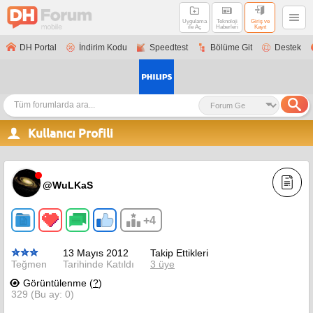
Uygulama
Teknoloji
Giriş ve
ile Aç
Haberleri
Kayıt
DH Portal
İndirim Kodu
Speedtest
Bölüme Git
Destek
Kullanıcı Profili
@WuLKaS
+4
13 Mayıs 2012
Takip Ettikleri
Teğmen
Tarihinde Katıldı
3 üye
Görüntülenme (
?
)
329 (Bu ay: 0)