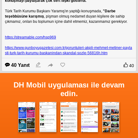
konuşmayı paylaşarak çok sert tepki gösterdi. 
Türk Tarih Kurumu Başkanı Yaramış'ın yaptığı konuşmada, 
"Darbe 
teşebbüsüne karışmış
, pişman olmuş nedamet duyan kişilere de sahip 
çıkmamız, onları bu toplumun içine dahil etmemiz, kazanmamız gerekiyor.
https://streamable.com/hsp969
https://www.gunboyugazetesi.com.tr/goruntuleri-akpli-mehmet-metiner-payla
sti-turk-tarih-kurumu-baskanindan-skandal-sozle-56816h.htm
40 Yanıt
40
DH Mobil uygulaması ile devam
edin.