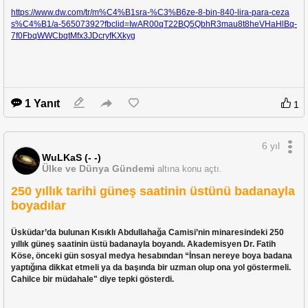
https://www.dw.com/tr/m%C4%B1sra-%C3%B6ze-8-bin-840-lira-para-ceza
https://www.dunya.com/ekonomi/kurum-kazanclarina-gecici-stopaj-geliyor-h
s%C4%B1/a-56507392?fbclid=IwAR00qT22BQ5QbhR3mau8t8heVHaHlBq-
aberi-612458
7f0FbqWWCbqtMfx3JDcryfKXkyg
Pandemi zamanı faizsiz bile kredi veremeyenlerin, deprem için milletten 
para dilenenlerin, elbette böyle bir vergi çıkarması da haliyle normal 
görünüyor.. Sorarsanız ekonomi çok iyi..
1 Yanıt
1
6 yıl
WuLKaS (- -)
Ülke ve Dünya Gündemi
altına konu açtı.
250 yıllık tarihi güneş saatinin üstünü badanayla
boyadılar
Üsküdar’da bulunan Kısıklı Abdullahağa Camisi’nin minaresindeki 250 
yıllık güneş saatinin üstü badanayla boyandı. Akademisyen Dr. Fatih 
Köse, önceki gün sosyal medya hesabından “İnsan nereye boya badana 
yaptığına dikkat etmeli ya da başında bir uzman olup ona yol göstermeli. 
Cahilce bir müdahale" diye tepki gösterdi.