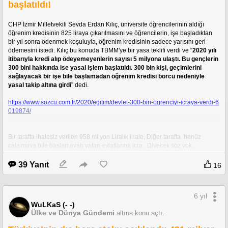
başlatıldı!
CHP Genel Sekreteri Selin Sayek Böke, Halk TV'de beş müteahhitlik 
şirketine verilen Hazine garantilerinin ve yapılan özelleştirmelerin tamamının 
CHP İzmir Milletvekili Sevda Erdan Kılıç, üniversite öğrencilerinin aldığı 
CHP iktidarında kamulaştırılacağını söyledi.
öğrenim kredisinin 825 liraya çıkarılmasını ve öğrencilerin, işe başladıktan 
bir yıl sonra ödenmek koşuluyla, öğrenim kredisinin sadece yarısını geri 
https://halktv.com.tr/selin-sayek-bokeden-kamulastiracagiz-cikisi-rantci-bes-s
ödemesini istedi. Kılıç bu konuda TBMM'ye bir yasa teklifi verdi ve “
2020 yılı 
irketten-bahsediyorum-muzakere-f-434015h
itibarıyla kredi alıp ödeyemeyenlerin sayısı 5 milyona ulaştı.
Bu gençlerin 
300 bini hakkında ise yasal işlem başlatıldı. 300 bin kişi, geçimlerini 
sağlayacak bir işe bile başlamadan öğrenim kredisi borcu nedeniyle 
yasal takip altına girdi
” dedi.
https://www.sozcu.com.tr/2020/egitim/devlet-300-bin-ogrenciyi-icraya-verdi-6
019874/
Bir tarafta ihalesiz verilen 958 milyon Liralık ihale, Diğer tarafta  henüz 
çalışmaya bile başlamayan vatan evlatlarına icra.. Diyecek söz yok..
39 Yanıt
16
6 yıl
WuLKaS (- -)
Ülke ve Dünya Gündemi
altına konu açtı.