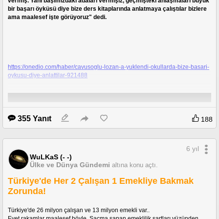
vermiş. Yanı başımızdaki adaları vermişiz, geçmişteki anlaşmaları büyük 
bir başarı öyküsü diye bize ders kitaplarında anlatmaya çalıştılar bizlere 
ama maalesef işte görüyoruz" dedi.
https://onedio.com/haber/cavusoglu-lozan-a-yuklendi-okullarda-bize-basari-
oykusu-diye-anlattilar-921488
355 Yanıt
188
6 yıl
WuLKaS (- -)
Ülke ve Dünya Gündemi
altına konu açtı.
Türkiye'de Her 2 Çalışan 1 Emekliye Bakmak
Zorunda!
Türkiye'de 26 milyon çalışan ve 13 milyon emekli var..
Evet rakamlar maalesef böyle. Saçma sapan emeklilik şartları yüzünden 