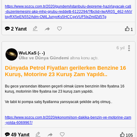
https://www.sozcu.com.tr/2020/gundem/istanbulu-depreme-hazirlayacak-cati
-duzenlemesini-akp-mhp-grubu-reddetti-6122294/?fbclid=IwAR0S_462-hNV
lqyRX5eEN552Adm-OWLJunyvKs5HCCgxVUF5IxZmifZd5Tg
2 Yanıt
1
6 yıl
WuLKaS (- -)
Ülke ve Dünya Gündemi
altına konu açtı.
Dünyada Petrol Fiyatları gerilerken Benzine 16
Kuruş, Motorine 23 Kuruş Zam Yapıldı..
Bu gece yarısından itibaren geçerli olmak üzere benzinin litre fiyatına 16 
kuruş, motorinin litre fiyatına ise 23 kuruş zam yapıldı.
Ve tabii ki pompa satış fiyatlarına yansıyacak şekilde artış olmuş..
https://www.sozcu.com.tr/2020/ekonomi/son-dakika-benzin-ve-motorine-zam
-yolda-6069967/
49 Yanıt
105