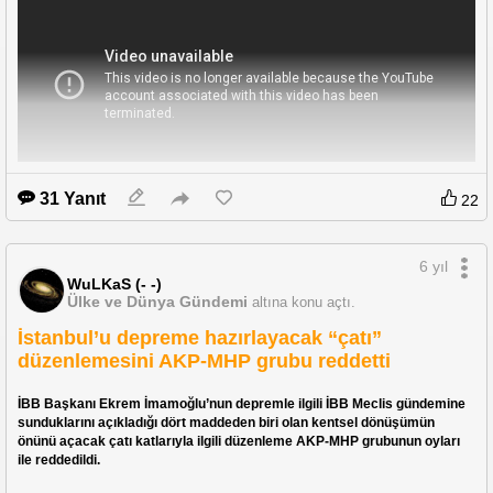
31 Yanıt
22
6 yıl
WuLKaS (- -)
Ülke ve Dünya Gündemi
altına konu açtı.
Aşağıdaki  videodaki ablamızın , kayıp kardeşini bulduk arkadaşlar gözümüz 
İstanbul’u depreme hazırlayacak “çatı”
aydın 
düzenlemesini AKP-MHP grubu reddetti
İBB Başkanı Ekrem İmamoğlu’nun depremle ilgili İBB Meclis gündemine 
sunduklarını açıkladığı dört maddeden biri olan kentsel dönüşümün 
önünü açacak çatı katlarıyla ilgili düzenleme AKP-MHP grubunun oyları 
ile reddedildi.