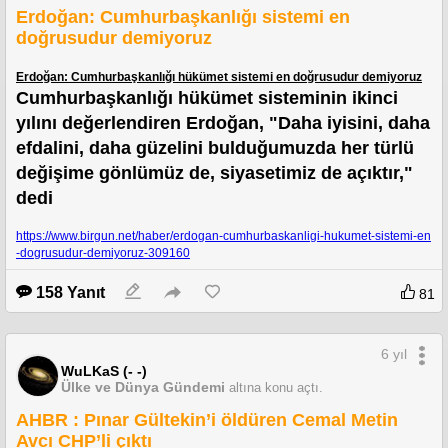
Kamunun dış borcunda bir yıllık artış 22,1 milyar dolara ulaştı.
Erdoğan: Cumhurbaşkanlığı sistemi en
doğrusudur demiyoruz
https://www.sozcu.com.tr/2020/ekonomi/turkiyenin-dis-borc-stoku-aciklandi-4
31-milyar-dolar-5903341/amp/
Erdoğan: Cumhurbaşkanlığı hükümet sistemi en doğrusudur demiyoruz
Cumhurbaşkanlığı hükümet sisteminin ikinci 
yılını değerlendiren Erdoğan, "Daha iyisini, daha 
efdalini, daha güzelini bulduğumuzda her türlü 
değişime gönlümüz de, siyasetimiz de açıktır," 
dedi
https://www.birgun.net/haber/erdogan-cumhurbaskanligi-hukumet-sistemi-en
-dogrusudur-demiyoruz-309160
158 Yanıt
81
6 yıl
WuLKaS (- -)
Ülke ve Dünya Gündemi
altına konu açtı.
AHBR : Pınar Gültekin’i öldüren Cemal Metin
Avcı CHP’li çıktı