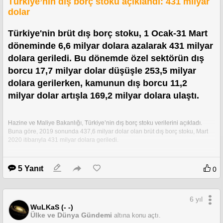
Türkiye’nin dış borç stoku açıklandı: 431 milyar
dolar
Türkiye'nin brüt dış borç stoku, 1 Ocak-31 Mart 
döneminde 6,6 milyar dolara azalarak 431 milyar 
dolara geriledi. Bu dönemde özel sektörün dış 
borcu 17,7 milyar dolar düşüşle 253,5 milyar 
dolara gerilerken, kamunun dış borcu 11,2 
milyar dolar artışla 169,2 milyar dolara ulaştı.
Hazine ve Maliye Bakanlığı, Türkiye’nin dış borç stoku verilerini açıkladı. 
Buna göre, 2019 sonunda 437,6 milyar dolar olan brüt dış borç stoku, Mart 
2020 itibarıyla 431 milyar dolara geriledi.
Bu dönemde, brüt dış borç stokunun milli gelire oranı da yüzde 58,1’den 
yüzde 56,9’a düştü.
5 Yanıt
0
Kamunun dış borç stoku bu dönemde 11,2 milyar dolar artışla 169,2 milyar 
dolara yükseldi. Özel sektörün dış borç stoku ise 271,2 milyar dolardan 
6 yıl
253,5 milyar dolara geriledi. Merkez Bankası’nın (TCMB) dış borcu ise 8,4 
WuLKaS (- -)
milyar dolar seviyesinde kaldı.
Ülke ve Dünya Gündemi
altına konu açtı.