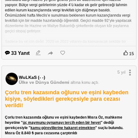
yapıyor. Bütçe vergi gelirlerinin yüzde 4’ü kadar ek gelir getireceği tahmin 
edilen kurum kazançlarında vergi tevkifatı için düğmeye basıldı.
Önümüzdeki hafta Meclis’e sunulması beklenen kurum kazançlarında vergi 
tevkifatı için bir madde hazırlandığı öğrenildi. Geçici madde 92’yle yapılacak 
düzenleme ile Hazine ve Maliye Bakanlığı şirketlerde oluşan kâr paylarına 
geçici stopaj getiriyor.
Sadece bu yıl için değil, 2020 ve 2022 yıllarını da kapsayacak şekilde bir 
düzenleme yapıldığı belirtildi. Buna göre kâr elde eden şirketlerden, 
2020 ve 
2021 hesap dönemlerine ait kazançları için yüzde 10, 2022 hesap 
33 Yanıt
15
dönemine ait kazançları içinse yüzde 5 oranında tevkifat yapılacak.
Gelir Vergisi Kanunu’na eklenmesi düşünülen geçici 92’inci maddenin yer 
5 yıl
aldığı torba yasa teklifinin önümüzdeki hafta Meclis’e sunulması bekleniyor.
WuLKaS (- -)
Ülke ve Dünya Gündemi
altına konu açtı.
Henüz netleşmiş bir karar olmadığını söyleyen 
TÜRMOB Genel Başkanı 
Emre Kartaloğlu, “245 milyar TL’lik bir bütçe açığı var. Bu açığın 
Çorlu tren kazasında oğlunu ve eşini kaybeden
kapatılmasına yönelik çeşitli adımlar atıldı.
 Finansman gider kısıtlaması 
kişiye, söyledikleri gerekçesiyle para cezası
yapıldı, KDV tevkifatlarının kapsamı genişletildi. Bu türden düzenlemelere 
verildi!
ihtiyaç olduğu çok ortada. Kurum vergisi tevkifatı ise yine gelir getirici bir 
düzenleme amacıyla gündeme gelmiş görünüyor. Önceki yıllarda da 
uygulanmıştı. Böyle bir düzenleme kurumlar için ilave bir vergi anlamına 
Çorlu tren kazasında oğlunu ve eşini kaybeden Mısra Öz, mahkeme 
gelir. 2020 yılını kapsayarak yapılması halinde kapanmış bir yılı 
heyetine "
üç maymunu oynamayı tercih eden bir heyet
" dediği 
vergilendirilmiş olur. Bu da yasaların geriye doğru yürümeyeceği ilkesine 
gerekçesiyle "
kamu görevlilerine hakaret etmekten
" suçlu bulundu. 
uygun olmaz” dedi.
Mısra Öz 8.840 ₺ para cezasına çarptırıldı 