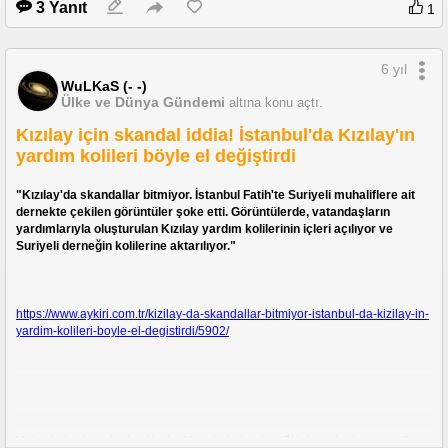
muhtemelen..
3 Yanıt
1
6 yıl
WuLKaS (- -)
Ülke ve Dünya Gündemi
altına konu açtı.
Kızılay için skandal iddia! İstanbul'da Kızılay'ın
yardım kolileri böyle el değiştirdi
"Kızılay'da skandallar bitmiyor. İstanbul Fatih'te Suriyeli muhaliflere ait 
dernekte çekilen görüntüler şoke etti. Görüntülerde, vatandaşların 
yardımlarıyla oluşturulan Kızılay yardım kolilerinin içleri açılıyor ve 
Suriyeli derneğin kolilerine aktarılıyor."
https://www.aykiri.com.tr/kizilay-da-skandallar-bitmiyor-istanbul-da-kizilay-in-
yardim-kolileri-boyle-el-degistirdi/5902/
Ve bu haberin ardından Kızılay'dan da haber içeriği için  yalanlama geldi. 