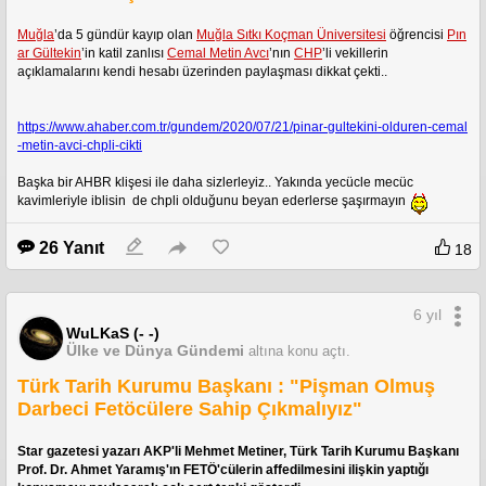
Muğla
’da 5 gündür kayıp olan 
Muğla Sıtkı Koçman Üniversitesi
 öğrencisi 
Pın
ar Gültekin
’in katil zanlısı 
Cemal Metin Avcı
’nın 
CHP
’li vekillerin 
açıklamalarını kendi hesabı üzerinden paylaşması dikkat çekti..
https://www.ahaber.com.tr/gundem/2020/07/21/pinar-gultekini-olduren-cemal
-metin-avci-chpli-cikti
Başka bir AHBR klişesi ile daha sizlerleyiz.. Yakında yecücle mecüc 
kavimleriyle iblisin  de chpli olduğunu beyan ederlerse şaşırmayın 
26 Yanıt
18
6 yıl
WuLKaS (- -)
Ülke ve Dünya Gündemi
altına konu açtı.
Türk Tarih Kurumu Başkanı : "Pişman Olmuş
Darbeci Fetöcülere Sahip Çıkmalıyız"
Star gazetesi yazarı AKP'li Mehmet Metiner, Türk Tarih Kurumu Başkanı 
Prof. Dr. Ahmet Yaramış'ın FETÖ'cülerin affedilmesini ilişkin yaptığı 