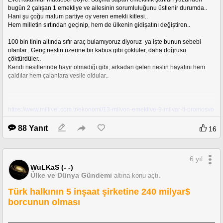
bugün 2 çalışan 1 emekliye ve ailesinin sorumluluğunu üstlenir durumda..
Hani şu çoğu malum partiye oy veren emekli kitlesi..
Hem milletin sırtından geçinip, hem de ülkenin gidişatını değiştiren..
100 bin tlnin altında sıfır araç bulamıyoruz diyoruz  ya işte bunun sebebi 
olanlar.. Genç neslin üzerine bir kabus gibi çöktüler, daha doğrusu 
Tarihinden haberi olmayan bir dışişleri bakanı varken dış devletler ile olan 
çöktürdüler.. 
politikalarımızın iyi olmasını beklemek hata zaten.. 
Kendi nesillerinde hayır olmadığı gibi, arkadan gelen neslin hayatını hem 
çaldılar hem çalanlara vesile oldular..
Uşi Antlaşmasını bile bile bunu söylemek.. Söylenenlerde gerçekten bir kasıt 
arıyorum artık. zira kimse göz göre göre de  bu kadarını söyleyemez..
https://www.milliyet.com.tr/ekonomi/13-milyon-emekliye-9-milyar-tl-promosyo
n-6158704
https://tr.wikipedia.org/wiki/U%C5%9Fi_Antla%C5%9Fmas%C4%B1#:~:text
88 Yanıt
16
=U%C5%9Fi%20Antla%C5%9Fmas%C4%B1%20(%C4%B0talyanca%3
https://www.dw.com/tr/t%C3%BCrkiye-mucizesi-%C3%A7al%C4%B1%C5%
A%20Trattato%20di,%22%20Lozan'%C4%B1n%20bir%20semtidir.
9Fan-say%C4%B1s%C4%B1-azal%C4%B1rken-i%C5%9Fsizlik-de-azal%
C4%B1yor/a-53762709
6 yıl
WuLKaS (- -)
Ülke ve Dünya Gündemi
altına konu açtı.
Türk halkının 5 inşaat şirketine 240 milyar$
borcunun olması