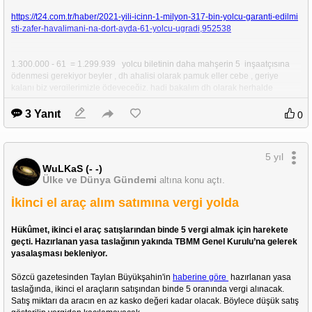
https://t24.com.tr/haber/2021-yili-icinn-1-milyon-317-bin-yolcu-garanti-edilmi
sti-zafer-havalimani-na-dort-ayda-61-yolcu-ugradi,952538
1.300.000 - 61  = 1.299.939   yolcu biletinin daha mahşerin 5  inşaatçısına 
ödenmesi gerekiyor beyler , dh ahalisi olarak pamuk eller cebe , geriye 
kalanı biz vergilerimizle ödeyeceğiz, hadi bakalım dh olarak herhalde 
aramızdan 1.299.939   kişi çıkarabiliriz , devletimiz zarara girmesin yoksa 
devlet kasasından ödenecek 
3 Yanıt
0
5 yıl
WuLKaS (- -)
Ülke ve Dünya Gündemi
altına konu açtı.
İkinci el araç alım satımına vergi yolda
Hükûmet, ikinci el araç satışlarından binde 5 vergi almak için harekete 
geçti. Hazırlanan yasa taslağının yakında TBMM Genel Kurulu’na gelerek 
yasalaşması bekleniyor.
Sözcü gazetesinden Taylan Büyükşahin'in 
haberine göre
 hazırlanan yasa 
taslağında, ikinci el araçların satışından binde 5 oranında vergi alınacak. 
Satış miktarı da aracın en az kasko değeri kadar olacak. Böylece düşük satış 