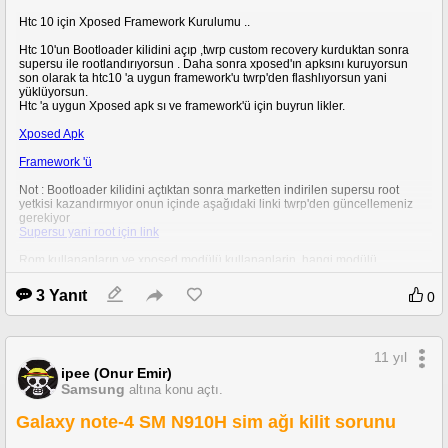
Htc 10 için Xposed Framework Kurulumu ..
Htc 10'un Bootloader kilidini açıp ,twrp custom recovery kurduktan sonra
supersu ile rootlandırıyorsun . Daha sonra xposed'ın apksını kuruyorsun
son olarak ta htc10 'a uygun framework'u twrp'den flashlıyorsun yani
yüklüyorsun.
Htc 'a uygun Xposed apk sı ve framework'ü için buyrun likler.
Xposed Apk
Framework 'ü
Not : Bootloader kilidini açtıktan sonra marketten indirilen supersu root
yetkisi kazandırmıyor onun içinde aşağıdaki linki twrp'den güncellemeniz
gerekiyor
Supersu yani root için link
Rom kullananların ve xposed modülü kullananlarin ,hangi modülü
kullandıklarını ,tavsiyelerini ve rom yorumlarını burada paylasmalarini rica
ediyorum.
3 Yanıt
0
11 yıl
ipee (Onur Emir)
Samsung
altına konu açtı.
Galaxy note-4 SM N910H sim ağı kilit sorunu