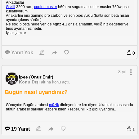
Arkadaşlar
Gskill
3200 ram,
cooler master
h60 sıvı sogutma, cooler master 750w psu
kullanıyorum.
Anakartım msi gaming pro carbon ve son bios yüklü (hatta son beta nisan
ayında çıkmış sürüm)
Ne eski biosta nede yenide 4ghz 4.1 ghz alamadım. Aldığınız değerler ve
bios ayarlariniz nedir.
Iyi akşamlar.
Yanıt Yok
0
8 yıl
ipee (Onur Emir)
Konu Dışı
altına konu açtı.
Bugün nasıl uyandınız?
Günaydın.Bugün arabest
müzik
dinleyenlere kro diyen fakat rakı masasında
bütün arabesk şarkıları ezbere bilen 7TepeÜnili kız gibi uyandım..
19 Yanıt
1