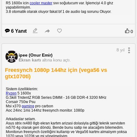
R5 1600x icin
cooler master
sıvı soğutucum var. İşlemciyi 4.0 ghz
yapabilirmiyim.
3.8 otomatik olarak oluyor fakat bf 1 de audio lag sorunu Oluyor.
6 Yanıt
0
8 yıl
ipee (Onur Emir)
Ekran kartı
altına konu açtı.
Freesynch 1080p 144hz için (vega56 vs
gtx1070ti)
Sistem özelliklerim:
Ryzen
5 1600x
G.Skill TridentZ RGB Series DIMM - 16 GB DDR-4 3200 MHz
Corsair 750w Psu
Msi x370
gaming
pro carbon
Aoc 24inc 1ms 144hz freesynch monitor. 1080p
Arkadaslar selam.
Asus strix rx480 8gb ekran kartım arizasi dolasiyla gittiği teknik servisten
rx570 4g olarak geri döndü. Bende bunu satip ne alacağımı bilemedim.
Monitorun freesynch özelliğini kullanip ve Vega56 kartmı almalıyım yoksa
1070 veya 1070ti ye mi yönelmeliyim.