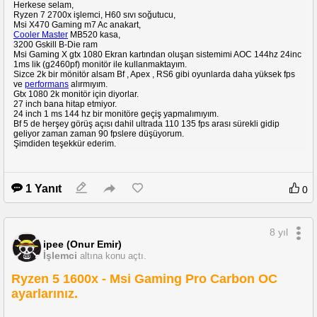
Herkese selam,
mı bilmiyorum =) sadece oyun için kullanıyorum bilgisayarı.
Ryzen 7 2700x işlemci, H60 sıvı soğutucu,
Msi X470 Gaming m7 Ac anakart,
Cooler Master
MB520 kasa,
Şimdi sizlere test sonuçlarımı göstermek, yorumlarınız almak isterim.
3200 Gskill B-Die ram
Msi Gaming X gtx 1080 Ekran kartından oluşan sistemimi AOC 144hz 24inc
1ms lik (g2460pf) monitör ile kullanmaktayım.
Sizce 2k bir mönitör alsam Bf , Apex , RS6 gibi oyunlarda daha yüksek fps
ve
performans
alırmıyım.
Gtx 1080 2k monitör için diyorlar.
27 inch bana hitap etmiyor.
24 inch 1 ms 144 hz bir monitöre geçiş yapmalımıyım.
Bf 5 de herşey görüş açısı dahil ultrada 110 135 fps arası sürekli gidip
geliyor zaman zaman 90 fpslere düşüyorum.
Şimdiden teşekkür ederim.
1 Yanıt
0
8 yıl
ipee (Onur Emir)
İşlemci
altına konu açtı.
Ryzen 5 1600x - Msi Gaming Pro Carbon OC
ayarlarınız.