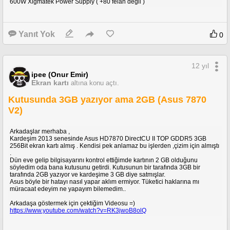
600W Xigmatek Power Supply ( +80 felan değil )
Yanıt Yok
0
12 yıl
ipee (Onur Emir)
Ekran kartı
altına konu açtı.
Kutusunda 3GB yazıyor ama 2GB (Asus 7870
V2)
Arkadaşlar merhaba ,
Kardeşim 2013 senesinde Asus HD7870 DirectCU II TOP GDDR5 3GB
256Bit ekran kartı almış . Kendisi pek anlamaz bu işlerden ,çizim için almıştı
.
Dün eve gelip bilgisayarını kontrol ettiğimde kartının 2 GB olduğunu
söyledim oda bana kutusunu getirdi. Kutusunun bir tarafında 3GB bir
tarafında 2GB yazıyor ve kardeşime 3 GB diye satmışlar.
Asus böyle bir hatayı nasıl yapar aklım ermiyor. Tüketici haklarına mı
müracaat edeyim ne yapayım bilemedim..
Arkadaşa göstermek için çektiğim Videosu =)
https://www.youtube.com/watch?v=RK3jwoB8olQ