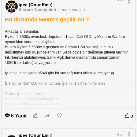
tml#!prettyPhoto
ipee (Onur Emir)
Sistem Tavsiyeleri
altına konu açtı.
Bu durumda 5600x'e geçilir mi ?
Arkadaşlar ürün hakkında inceleme pek yok ama bu fiyata çok iyi değil mi ? 
=)
Arkadaşlar selamlar,
Ryzen 5 3600x overclock değelerim 1 saat Call Of Duty Moderm Warfare 
oynadıktan sonra ekteki gibidir.
Bu ara Ryzen 5 5600x e geçmek ve Corsair H60 sıvı soğutucumu 
değiştirmek gibi düşüncelerim var. Sizce böyle bir değişime gitmeli miyim?
Fikirlerinizi alabilirmiyim. Sanki Açık dünya oyunlarında zaman zaman 
1080'ti ile darboğaz yaşıyorum.
İyi bir kule tipi yada pf240 gibi bir sıvı soğutucu aklımı kurcalıyor =)
İşlemci ve Ram O.C kullanıyorum. İşlemci 1.3V ile 4.4 Ghz'de
Sistem genel özelliklerim;
Anakart: Msi X470 Gaming m7 Ac
İşlemci : Ryzen 5 3600x (o.c 4.4)
Ram : Gskill 3200 (o.c 3600)
Soğutma : Corsair H60 Hydro 2018
6 Yanıt
0
Psu: Corsair CX750M
Ekran kartı MSi Gaming X 1080ti
2k Aoc monitor.
6 yıl
ipee (Onur Emir)