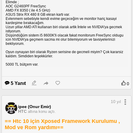
Elimde ;
AOC G2460PF FreeSync
AMD FX 8350 ( ile 4.5 GHz)
ASUS Strix RX 480 8 GB ekran kartı var.
Evlenmem sebebiyle kendi evime geçeceğim ve monitor hariç kasayi
kardeşime bırakacağım.
Uzun yillar AMD ATI kullanan biri olarak artik İntele ve NVIDIA'ya gecmek
istiyorum.
Düşündüğüm sistem i5 8600K'li olacak fakat monitorum FreeSync oldugu
icin NVIDIA'ya geçmem sacma mi olur bilemiyorum ve tavsiyelerinizi
bekliyorum.
Oyun oynayan biri olarak Ryzen serisine de gecmeli miyim? Çok kararsiz
kaldım. Simdiden teşekkürler.
5000 TL bütçem var.
5 Yanıt
0
10 yıl
ipee (Onur Emir)
HTC
altına konu açtı.
== Htc 10 için Xposed Framework Kurulumu ,
Mod ve Rom yardımı==