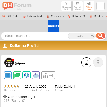
Uygulama
Teknoloji
Giriş ve
ile Aç
Haberleri
Kayıt
DH Portal
İndirim Kodu
Speedtest
Bölüme Git
Destek
Kullanıcı Profili
@ipee
+4
23 Aralık 2005
Takip Ettikleri
Binbaşı
Tarihinde Katıldı
1 üye
Görüntülenme (
?
)
215 (Bu ay: 0)