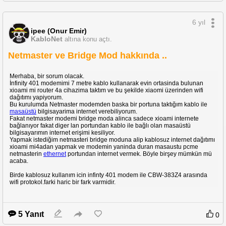
Sonra hepimizin en büyük sorunu wifi gücü =) =) ben Xiaomi Mi Router 4a ya 
direk global son sürümle başladım diye fark etmemişim ama wifi çekim gücü 
6 yıl
neredeyse %30 %40 daha fazla arttı ki arada duvarlar odalar falan var. (wifi 
ipee (Onur Emir)
ayarları yaparken soruyor ve uyarıyor bölgesel seçerseniz performas kaybı 
KabloNet
altına konu açtı.
olur gibi ama ne seçmesi direk gücü açık kodla yazılan wifi driverına 
bıraktım) Fark gerçekten çok fazla.
Netmaster ve Bridge Mod hakkında ..
Bir başka mükemmel özellik adblock eklentisi. Yine ekleti olarak kurdum 
Adblock şimdi evimden kim internete bağlanırsa bağlansın reklam çıkmıyor.
Merhaba, bir sorum olacak.
İnfinity 401 modemimi 7 metre kablo kullanarak evin ortasinda bulunan
xioami mi router 4a cihazima taktım ve bu şekilde xiaomi üzerinden wifi
Birde tam ne olduğunu anlamadım ama Dns DoH "
https-dns-proxy"
 diye bir 
dağıtımı yapiyorum.
şey kurdum direk ağdaki bütün cihazlar istediğim dns ile kusursuz çalışıyor 
Bu kurulumda Netmaster modemden baska bir portuna taktığım kablo ile
ve kullanımı çok kolay.
masaüstü
bilgisayarima internet verebiliyorum.
Fakat netmaster modemi bridge moda alinca sadece xioami internete
bağlanıyor fakat diger lan portundan kablo ile bağlı olan masaüstü
Kurulum kısımında inanın biraz pc bilginiz varsa kurarsınız. Sanal makine 
bilgisayarımın internet erişimi kesiliyor.
kurup linux çalıştırıp talimatları yerine getiriyorsunuz. Ama ne olursa olsun 
Yapmak istediğim netmasteri bridge moduna alip kablosuz internet dağıtımı
riskli işlem sorumluluk yapana aittir. Ben ilk defa linux kullandım, takıldığım 
xioami mi4adan yapmak ve modemin yaninda duran masaustu pcme
yerlerde destek alarak cihazıma kurdum.
netmasterin
ethernet
portundan internet vermek. Böyle birşey mümkün mü
acaba.
Mobil uygulama
 artık çalışmıyor. Openwrtnin Arayüzü çok kullanışlı değil 
Birde kablosuz kullanım icin infinty 401 modem ile CBW-383Z4 arasında
bunlarda ekstra not olarak burada kalsın. Birde "eklenti olarak kurdum" 
wifi protokol.farki haric bir fark varmidir.
diyorum çünkü çoğunluk cihaza arayüz bile kurmadan herşeyi ssh, telnet 
komutlarıyla hallediyorlar. Ne gerek varsa =)
5 Yanıt
0
VE son olarak  
@
0ldskool
 'a cihaza Openwrt'nin nasıl kurulduğuyla alakalı 