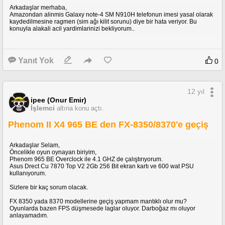
Arkadaşlar merhaba,
Amazondan alinmis Galaxy note-4 SM N910H telefonun imesi yasal olarak
kaydedilmesine ragmen (sim ağı kilit sorunu) diye bir hata veriyor. Bu
konuyla alakali acil yardimlarinizi bekliyorum..
Yanıt Yok
0
12 yıl
ipee (Onur Emir)
İşlemci
altına konu açtı.
Phenom II X4 965 BE den FX-8350/8370'e geçiş
Arkadaşlar Selam,
Öncelikle oyun oynayan biriyim,
Phenom 965 BE Overclock ile 4.1 GHZ de çalıştırıyorum.
Asus Drect Cu 7870 Top V2 2Gb 256 Bit ekran kartı ve 600 wat PSU
kullanıyorum.
Sizlere bir kaç sorum olacak.
FX 8350 yada 8370 modellerine geçiş yapmam mantıklı olur mu?
Oyunlarda bazen FPS düşmesede laglar oluyor. Darboğaz mı oluyor
anlayamadım.