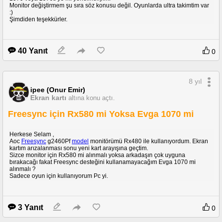
Monitor değiştirmem şu sıra söz konusu değil. Oyunlarda ultra takimtim var
:)
Şimdiden teşekkürler.
40 Yanıt
0
8 yıl
ipee (Onur Emir)
Ekran kartı
altına konu açtı.
Freesync için Rx580 mi Yoksa Evga 1070 mi
Herkese Selam ,
Aoc
Freesync
g2460Pf
model
monitörümü Rx480 ile kullanıyordum. Ekran
kartım arızalanması sonu yeni kart arayışına geçtim.
Sizce monitor için Rx580 mi alınmalı yoksa arkadaşın çok uyguna
bırakacağı fakat Freesync desteğini kullanamayacağım Evga 1070 mi
alınmalı ?
Sadece oyun için kullanıyorum Pc yi.
3 Yanıt
0