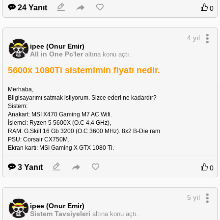
24 Yanıt
0
4 yıl
ipee (Onur Emir)
All in One Pc'ler
altına konu açtı.
inventus
5600x 1080Ti sistemimin fiyatı nedir.
FSP HYDRO PTM PRO 1200W 1200W 80+ 
PLATINUM tak çıkar kablolu (HPT2-1200M-B) 
Merhaba,
kutusuz  Güç kaynağı - inventus
Bilgisayarımı satmak istiyorum. Sizce ederi ne kadardır?
Sistem:
https://inventus.com.tr/mi_products/Product.aspx?PID=13
Anakart: MSI X470 Gaming M7 AC Wifi.
572
İşlemci: Ryzen 5 5600X (O.C 4.4 GHz),
RAM: G.Skill 16 Gb 3200 (O.C 3600 MHz). 8x2 B-Die ram
PSU: Corsair CX750M.
Ekran kartı: MSI Gaming X GTX 1080 Ti.
3 Yanıt
0
5 yıl
ipee (Onur Emir)
Sistem Tavsiyeleri
altına konu açtı.