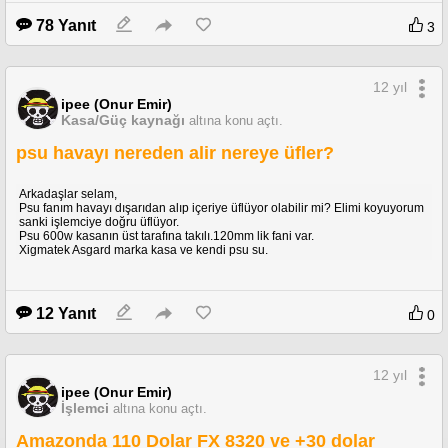
78 Yanıt
3
12 yıl
ipee (Onur Emir)
Kasa/Güç kaynağı
altına konu açtı.
psu havayı nereden alir nereye üfler?
Arkadaşlar selam,
Psu fanım havayı dışarıdan alıp içeriye üflüyor olabilir mi? Elimi koyuyorum
sanki işlemciye doğru üflüyor.
Psu 600w kasanın üst tarafına takılı.120mm lik fani var.
Xigmatek Asgard marka kasa ve kendi psu su.
12 Yanıt
0
12 yıl
ipee (Onur Emir)
İşlemci
altına konu açtı.
Amazonda 110 Dolar FX 8320 ve +30 dolar