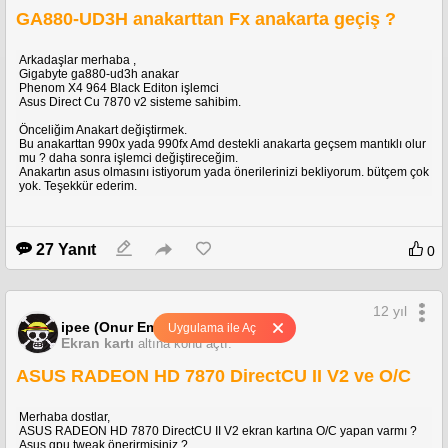
GA880-UD3H anakarttan Fx anakarta geçiş ?
Arkadaşlar merhaba ,
Gigabyte ga880-ud3h anakar
Phenom X4 964 Black Editon işlemci
Asus Direct Cu 7870 v2 sisteme sahibim.
Önceliğim Anakart değiştirmek.
Bu anakarttan 990x yada 990fx Amd destekli anakarta geçsem mantıklı olur
mu ? daha sonra işlemci değiştireceğim.
Anakartın asus olmasını istiyorum yada önerilerinizi bekliyorum. bütçem çok
yok. Teşekkür ederim.
27 Yanıt
0
12 yıl
ipee (Onur Emir)
Uygulama ile Aç
Ekran kartı
altına konu açtı.
ASUS RADEON HD 7870 DirectCU II V2 ve O/C
Merhaba dostlar,
ASUS RADEON HD 7870 DirectCU II V2 ekran kartına O/C yapan varmı ?
Asus gpu tweak önerirmisiniz ?