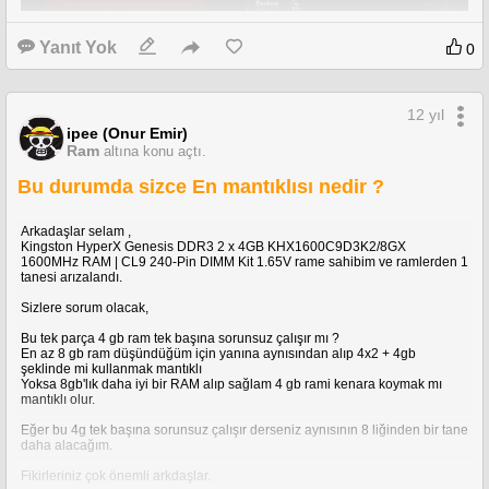
Yanıt Yok
0
12 yıl
ipee (Onur Emir)
Ram
altına konu açtı.
Bu durumda sizce En mantıklısı nedir ?
Arkadaşlar selam ,
Sizce ekran kartı için yaptığım overclock değerleri tehlikeli mi olmuş.
Kingston HyperX Genesis DDR3 2 x 4GB KHX1600C9D3K2/8GX
1600MHz RAM | CL9 240-Pin DIMM Kit 1.65V rame sahibim ve ramlerden 1
Fotoğraf Full stabilite test sırasında çekilmiştir .
tanesi arızalandı.
Sizlere sorum olacak,
Bu tek parça 4 gb ram tek başına sorunsuz çalışır mı ?
En az 8 gb ram düşündüğüm için yanına aynısından alıp 4x2 + 4gb
şeklinde mi kullanmak mantıklı
Yoksa 8gb'lık daha iyi bir RAM alıp sağlam 4 gb rami kenara koymak mı
mantıklı olur.
Eğer bu 4g tek başına sorunsuz çalışır derseniz aynısının 8 liğinden bir tane
daha alacağım.
Fikirleriniz çok önemli arkdaşlar.