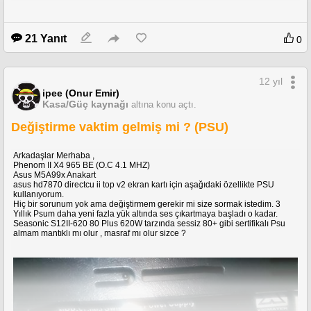
21 Yanıt
0
12 yıl
ipee (Onur Emir)
Kasa/Güç kaynağı
altına konu açtı.
Değiştirme vaktim gelmiş mi ? (PSU)
Arkadaşlar Merhaba ,
Phenom II X4 965 BE (O.C 4.1 MHZ)
Asus M5A99x Anakart
asus hd7870 directcu ii top v2 ekran kartı için aşağıdaki özellikte PSU
kullanıyorum.
Hiç bir sorunum yok ama değiştirmem gerekir mi size sormak istedim. 3
Yıllık Psum daha yeni fazla yük altında ses çıkartmaya başladı o kadar.
Seasonic S12II-620 80 Plus 620W tarzında sessiz 80+ gibi sertifikalı Psu
almam mantıklı mı olur , masraf mı olur sizce ?