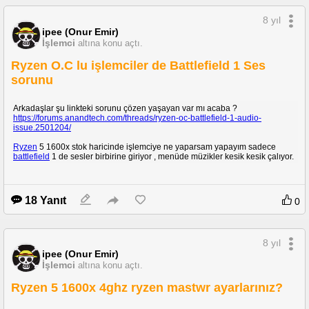
8 yıl
ipee (Onur Emir)
İşlemci
altına konu açtı.
Ryzen O.C lu işlemciler de Battlefield 1 Ses
sorunu
Arkadaşlar şu linkteki sorunu çözen yaşayan var mı acaba ?
https://forums.anandtech.com/threads/ryzen-oc-battlefield-1-audio-
issue.2501204/
Ryzen
5 1600x stok haricinde işlemciye ne yaparsam yapayım sadece
battlefield
1 de sesler birbirine giriyor , menüde müzikler kesik kesik çalıyor.
18 Yanıt
0
8 yıl
ipee (Onur Emir)
İşlemci
altına konu açtı.
Ryzen 5 1600x 4ghz ryzen mastwr ayarlarınız?