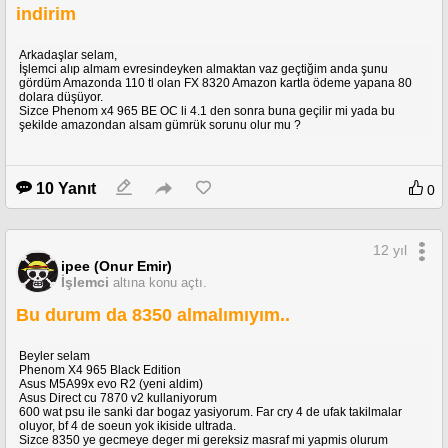
indirim
Arkadaşlar selam,
İşlemci alıp almam evresindeyken almaktan vaz geçtiğim anda şunu
gördüm Amazonda 110 tl olan FX 8320 Amazon kartla ödeme yapana 80
dolara düşüyor.
Sizce Phenom x4 965 BE OC li 4.1 den sonra buna geçilir mi yada bu
şekilde amazondan alsam gümrük sorunu olur mu ?
10 Yanıt
0
12 yıl
ipee (Onur Emir)
İşlemci
altına konu açtı.
Bu durum da 8350 almalımıyım..
Beyler selam
Phenom X4 965 Black Edition
Asus M5A99x evo R2 (yeni aldim)
Asus Direct cu 7870 v2 kullaniyorum
600 wat psu ile sanki dar bogaz yasiyorum. Far cry 4 de ufak takilmalar
oluyor, bf 4 de soeun yok ikiside ultrada.
Sizce 8350 ye gecmeye deger mi gereksiz masraf mi yapmis olurum