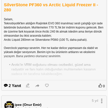
SilverStone PF360 vs Arctic Liquid Freezer II -
280
Selam,
Teknobiyotik'ten aldığım Raijintek EVO 360 inanılmaz sesli çalıştığı için iade 
talebinde bulundum. Muhtemelen 770 TL'lik bir indirim kuponu gelecek. Ben 
de üzerine fark koyarak önce Arctic 240 lik almak istedim ama ileriye dönük 
olmasından bu ikisi arasında kaldım;
Arctic Liquid 280mm ve Silverstone Pf360 (100 TL daha pahalı).
Overclock yapmayı severim. Her ne kadar delice yapmasam da stabil ve 
yüksek değer seviyorum. Benim için bu ürünlerin artılarını ve eksilerini 
yazayım. Bana yardımcı olursanız sevinirim.
Arctic'in VRM soğutucu olması cezbedici, güzel ama 
radyatör ve fanı kalın olduğundan muhtemelen kasanın 
sadece ön tarafına takabileceğim.
Silverstone PF 360 ise RGB'li ve çok tercih edilen F/P ürünü. 
RGB'leri şahane. Kasanın sadece ön tarafında 360 radyatör 
2 Yanıt
0
desteği var.
Bu durumda siz hangisini tercih edersiniz? Bir de diyelim ki 280 olanı aldım 
5 yıl
ve ön tarafa taktım. Altına 120'lik, içeriye hava üfleyen bir fan takabilir miyim? 
ipee (Onur Emir)
Bir sorun yaratır mı?