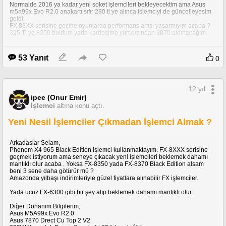
Normalde 2016 ya kadar yeni soket işlemcileri bekleyecektim ama Asus
m5a99x Evo R2.0 anakartı sıfır 280 tl ye alınca işlemciyi de güncelleyesim
geldi.
FX 83XX serisine geçine oyunlarda performans artışı yaşarmıyım acaba ?
325 Tl ye 8350 buldum yada kardeşime yurt dışından 3870 aldırtacağım.
Teşekkürler. (Benzeri konuyu tekrar açmıştım . Kusura bakmayın )
53 Yanıt
0
12 yıl
ipee (Onur Emir)
İşlemci
altına konu açtı.
Yeni Nesil İşlemciler Çıkmadan İşlemci Almak ?
Arkadaşlar Selam,
Phenom X4 965 Black Edition işlemci kullanmaktayım. FX-8XXX serisine
geçmek istiyorum ama seneye çıkacak yeni işlemcileri beklemek dahamı
mantıklı olur acaba . Yoksa FX-8350 yada FX-8370 Black Edition alsam
beni 3 sene daha götürür mü ?
Amazonda yılbaşı indirimleriyle güzel fiyatlara alınabilir FX işlemciler.
Yada ucuz FX-6300 gibi bir şey alıp beklemek dahamı mantıklı olur.
Diğer Donanım Bilgilerim;
Asus M5A99x Evo R2.0
Asus 7870 Drect Cu Top 2 V2