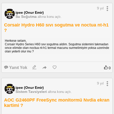
9 yıl
ipee (Onur Emir)
Su Soğutma
altına konu açtı.
Corsair Hydro H60 sıvı sogutma ve noctua nt-h1
?
Herkese selam,
Corsair Hydro Series H60 sıvı sogutma aldim. Sogutma sistemini takmadan
once elimde olan noctua nt-h1 termal macunu surmelimiyim yoksa uzerinde
olan yeterli olur mu ?
Yanıt Yok
0
9 yıl
ipee (Onur Emir)
Sistem Tavsiyeleri
altına konu açtı.
AOC G2460PF FreeSync monitormü Nvdia ekran
kartimi ?