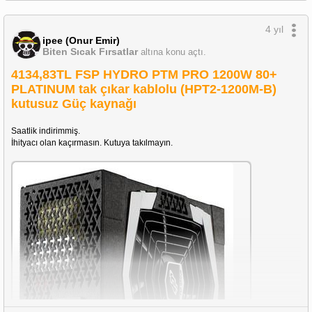
4 yıl
ipee (Onur Emir)
Biten Sıcak Fırsatlar
altına konu açtı.
4134,83TL FSP HYDRO PTM PRO 1200W 80+
PLATINUM tak çıkar kablolu (HPT2-1200M-B)
kutusuz Güç kaynağı
Saatlik indirimmiş.
İhityacı olan kaçırmasın. Kutuya takılmayın.