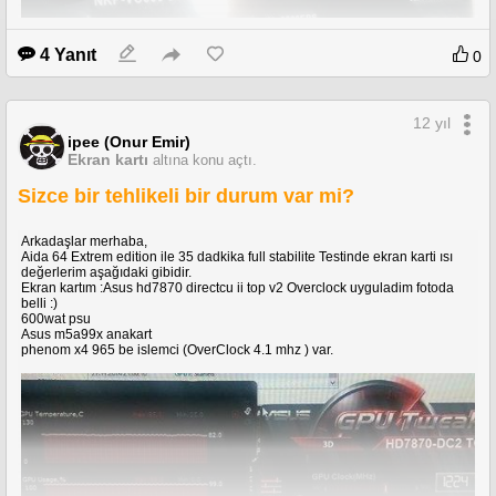
4 Yanıt
0
12 yıl
ipee (Onur Emir)
Ekran kartı
altına konu açtı.
Sizce bir tehlikeli bir durum var mi?
Arkadaşlar merhaba,
Aida 64 Extrem edition ile 35 dadkika full stabilite Testinde ekran karti ısı
değerlerim aşağıdaki gibidir.
Ekran kartım :Asus hd7870 directcu ii top v2 Overclock uyguladim fotoda
belli :)
600wat psu
Asus m5a99x anakart
phenom x4 965 be islemci (OverClock 4.1 mhz ) var.