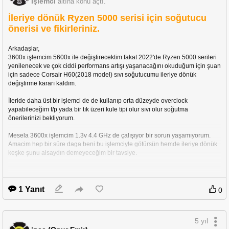
İşlemci
altına konu açtı.
Sistem:
İleriye dönük Ryzen 5000 serisi için soğutucu
Anakart
: MSI X470 Gaming M7 AC.
önerisi ve fikirleriniz.
İşlemci
: Ryzen 5 3600X (O.C 4.4 GHz), yeni nesil Ryzen 
5000 B2 seri gelince değişecek.
Arkadaşlar,
3600x işlemcim 5600x ile değiştirecektim fakat 2022'de Ryzen 5000 serileri 
RAM
: G.Skill 3200 (O.C 3600 MHz).
yenilenecek ve çok ciddi performans artışı yaşanacağını okuduğum için şuan 
Soğutma
: Şu an H60 ama 280 ya da 360'lık bir şey 
için sadece Corsair H60(2018 model) sıvı soğutucumu ileriye dönük 
alacağım.
değiştirme kararı kaldım.
PSU
: Corsair CX750M.
İleride daha üst bir işlemci de de kullanıp orta düzeyde overclock 
Ekran kartı
: MSI Gaming X GTX 1080 Ti.
yapabileceğim f/p yada bir tık üzeri kule tipi olur sıvı olur soğutma 
önerilerinizi bekliyorum.
Monitör
: 2K AOC.
Mesela 3600x işlemcim 1.3v 4.4 GHz de çalışıyor bir sorun yaşamıyorum.
Amacim hep bir süre daga beni bu işlemciyle götürsün hemde ileriye dönük 
keşke şunu alsaydın demeyeceğim bir tavsiye.
Sistemim:
Kasa Cooler Master mb520
1 Yanıt
0
Ryzen 5 3600X (Corsair H60 sıvı soğutma - eski model RGB'siz 
olanlarından)
MSI X470 GAMING M7 AC.
5 yıl
MSI Gaming X 1080 Ti.