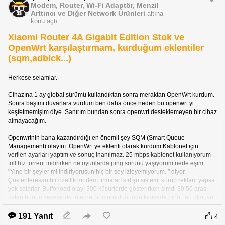
Modem, Router, Wi-Fi Adaptör, Menzil
Şimdiden teşekkür ederim.
Arttırıcı ve Diğer Network Ürünleri
altına
konu açtı.
Xiaomi Router 4A Gigabit Edition Stok ve
OpenWrt karşılaştırmam, kurduğum eklentiler
(sqm,adblck...)
Herkese selamlar.
Cihazına 1 ay global sürümü kullandıktan sonra meraktan OpenWrt kurdum. 
Sonra başımı duvarlara vurdum ben daha önce neden bu openwrt yi 
keşfetmemişim diye. Sanırım bundan sonra openwrt desteklemeyen bir cihaz 
almayacağım.
Openwrtnin bana kazandırdığı en önemli şey SQM (Smart Queue 
Management) olayını. OpenWrt ye eklenti olarak kurdum Kablonet için 
verilen ayarları yaptım ve sonuç inanılmaz. 25 mbps kablonet kullanıyorum 
full hız torrent indirirken ne oyunlarda ping sorunu yaşıyorum nede eşim 
"Yine bir şeyler mi indiriyorusun hiç bir şey izleyemiyorum. " diyor.
Çok enteresan bir özellik modem firmaları sırf şu sistemi kurup reklam yapsa 
yok satarlar. Bufforload olayı 300 küsürlerde gösterirken şimdi 30 50 arası 
zaten bunun sayesinde internet sömürüldüğünde kimsede ping, lag olmuyor. 
http://www.dslreports.com/speedtest
 Bu sitede test değerlerim artık A - A+ 
oldu.
191 Yanıt
4