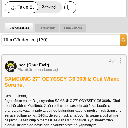
3
Takip Et
takipçi
Gönderiler
Fırsatlar
Hakkında
2 yıl
ipee (Onur Emir)
Monitör
altına konu açtı.
SAMSUNG 27" ODYSSEY G6 360Hz Coil Whine
Sorunu.
Dostlar sleam,
3 gün önce Vatan Bilgisayardan SAMSUNG 27" ODYSSEY G6 360hz Oled 
monitör aldım. Monitörde 2 gün coil whine sesi olmadı fakat bugün ciddi 
oranda var. Vatan'a iade talebinde bulundum kabul etmediler. Yok Samsung 
servise yollancak vs.. 240hz de sorun yok ama 360 Hz yapınca coil whine 
başlıyor. Bazen olup olmaması ise daha sinir bozucu. Aynı monitörden 
olanlar sizlerde de böyle sorun varmı? sizce ne yapmalıyım.