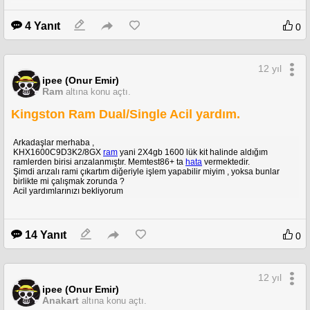
(Dün bu kadar net soramamıştım cevaplayan arkdaşlara teşekkürler)
4 Yanıt
0
12 yıl
ipee (Onur Emir)
Ram
altına konu açtı.
Kingston Ram Dual/Single Acil yardım.
Arkadaşlar merhaba ,
KHX1600C9D3K2/8GX
ram
yani 2X4gb 1600 lük kit halinde aldığım
ramlerden birisi arızalanmıştır. Memtest86+ ta
hata
vermektedir.
Şimdi arızalı rami çıkartım diğeriyle işlem yapabilir miyim , yoksa bunlar
birlikte mi çalışmak zorunda ?
Acil yardımlarınızı bekliyorum
14 Yanıt
0
12 yıl
ipee (Onur Emir)
Anakart
altına konu açtı.