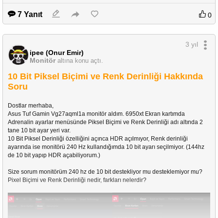
7 Yanıt
0
3 yıl
ipee (Onur Emir)
Monitör
altına konu açtı.
10 Bit Piksel Biçimi ve Renk Derinliği Hakkında
Soru
Dostlar merhaba,
Asus Tuf Gamin Vg27aqml1a monitör aldım. 6950xt Ekran kartımda 
Adrenalin ayarlar menüsünde Piksel Biçimi ve Renk Derinliği adı altında 2 
tane 10 bit ayar yeri var.
10 Bit Piksel Derinliği özelliğini açınca HDR açılmıyor, Renk derinliği 
ayarında ise monitörü 240 Hz kullandığımda 10 bit ayarı seçilmiyor. (144hz 
de 10 bit yapıp HDR açabiliyorum.)
Size sorum monitörüm 240 hz de 10 bit destekliyor mu desteklemiyor mu? 
Pixel Biçimi ve Renk Derinliği nedir, farkları nelerdir?