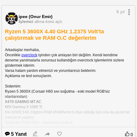
paylaşımı ve takıldığım yerlerde kendi cihazıymış gibi bana yardım ettiğinden 
dolayı tekrar teşekkür ederim. Paylaşmış olduğu kurulum linki;
6 yıl
https://forum.donanimhaber.com/xiaomi-mi-router-modelleri-ve-openwrt-firm
ipee (Onur Emir)
ware-ana-konu-openwrt-21-02-0-yayinlandi--135790478-9#145819597
İşlemci
altına konu açtı.
Ryzen 5 3600X 4.40 GHz 1.2375 Volt'ta
çalıştırmak ve RAM O.C değerlerim
Kullandığınız Openwrt eklentilerini lütfen bizimle paylaşın. 
Herkese iyi forumlar.
Arkadaşlar merhaba,
Öncelikle 
overclock
 işinden çok anlayan biri değilim. Kendi kendime 
deneme yanılmalarla sorunsuz kullandığım overclock işlemlerimi sizlere 
göstermek isterim.
Varsa hatam yardım etmenizi ve yorumlarınızı beklerim.
Açıklama ve test sonuçlarım.
Sistemim:
Ryzen 5 3600X (Corsair H60 sıvı soğutma - eski model RGB'siz 
olanlarından)
X470 GAMING M7 AC.
MSI Gaming X 1080 Ti.
D4-3200C14D-16gtzrx RAM (RAM'lerim b-diye olduğu için ona da güzel bir 
overclock yaptım)
Güzel bir 750W PSU - markasını unuttum 
5 Yanıt
0