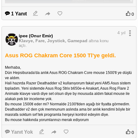
1 Yanıt
0
4 yıl
ipee (Onur Emir)
Klavye, Fare, Joystick, Gamepad
altına konu
açtı.
Asus ROG Chakram Core 1500 Tl'ye geldi.
Merhaba,
Dün Hepsiburada'da anlık Asus ROG Chakram Core mouse 1500'tl ye düştü 
ve aldım. 
Hali hazırda Razer Deathadder v2 kullanıyorum fakat yeni AM5 Asus sistem 
topladım. Yeni sistemde Asus Rog Strix b650e-e Anakart, Asus Rog Flare 2 
Animate klavye vardı diye set olsun diye by mousuda aldım fakat mouse ile 
alakalı pek bir inceleme yok. 
Bu mouse 1500tl eder mi? Normalde 2100'tlden aşağı bir fiyatta görmedim. 
Deathadder v2 den çok memnunum aslında ama bir anlık kendimi böyle bir 
masrafa soktum sırf tek programla herşeyi kontrol edeyim diye. 
Bu mouse hakkında yorumlarınızı merak ediyorum 
Yanıt Yok
0