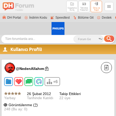
Uygulama
Teknoloji
Giriş ve
ile Aç
Haberleri
Kayıt
DH Portal
İndirim Kodu
Speedtest
Bölüme Git
Destek
Kullanıcı Profili
@NedenAllahım
+6
26 Şubat 2012
Takip Ettikleri
Yarbay
Tarihinde Katıldı
22 üye
Görüntülenme (
?
)
248 (Bu ay: 0)