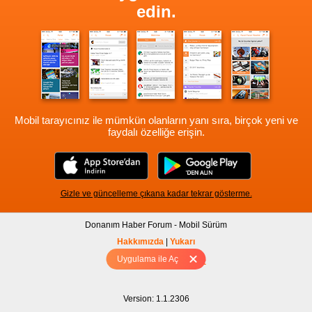
edin.
Mobil tarayıcınız ile mümkün olanların yanı sıra, birçok yeni ve
faydalı özelliğe erişin.
Gizle ve güncelleme çıkana kadar tekrar gösterme.
Donanım Haber Forum - Mobil Sürüm
Hakkımızda
|
Yukarı
Uygulama ile Aç
Tam sürüm için Tıklayınız
Version: 1.1.2306