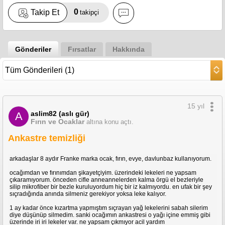
0
Takip Et
takipçi
Gönderiler
Fırsatlar
Hakkında
15 yıl
aslim82 (aslı gür)
A
Fırın ve Ocaklar
altına konu açtı.
Ankastre temizliği
arkadaşlar 8 aydır Franke marka ocak, fırın, evye, davlunbaz kullanıyorum.
ocağımdan ve fırınımdan şikayetçiyim. üzerindeki lekeleri ne yapsam
çıkaramıyorum. önceden cifle anneannelerden kalma örgü el bezleriyle
silip mikrofiber bir bezle kuruluyordum hiç bir iz kalmıyordu. en ufak bir şey
sıçradığında anında silmeniz gerekiyor yoksa leke kalıyor.
1 ay kadar önce kızartma yapmıştım sıçrayan yağ lekelerini sabah silerim
diye düşünüp silmedim. sanki ocağımın ankastresi o yağı içine emmiş gibi
üzerinde iri iri lekeler var. ne yapsam çıkmıyor acil yardım