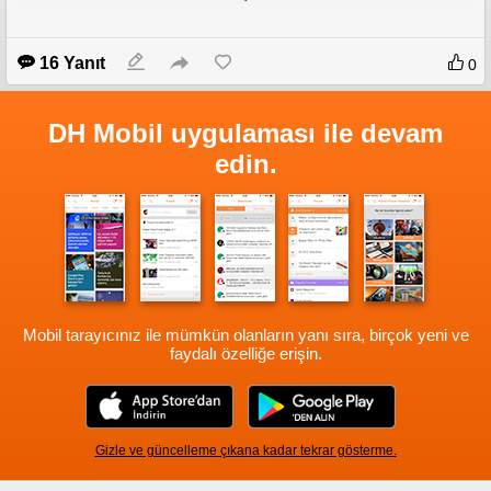
16 Yanıt
0
DH Mobil uygulaması ile devam
edin.
Mobil tarayıcınız ile mümkün olanların yanı sıra, birçok yeni ve
faydalı özelliğe erişin.
Gizle ve güncelleme çıkana kadar tekrar gösterme.