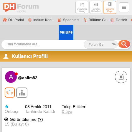
Uygulama
Teknoloji
Giriş ve
ile Aç
Haberleri
Kayıt
DH Portal
İndirim Kodu
Speedtest
Bölüme Git
Destek
Kullanıcı Profili
A
@aslim82
05 Aralık 2011
Takip Ettikleri
Onbaşı
Tarihinde Katıldı
0 üye
Görüntülenme (
?
)
15 (Bu ay: 0)