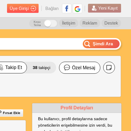
Yeni Kayıt
Üye Girişi
Bağlan
Koyu
İletişim
Reklam
Destek
Tema
Şimdi Ara
Takip Et
38
takipçi
Özel Mesaj
Profil Detayları
Fırsat Ekle
Bu kullanıcı, profil detaylarına sadece
yöneticilerin erişebilmesine izin verdi, bu