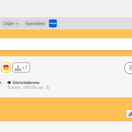
Diğer
Speedtest
+7
i
Görüntülenme
Toplam: 180 (Bu ay: 3)