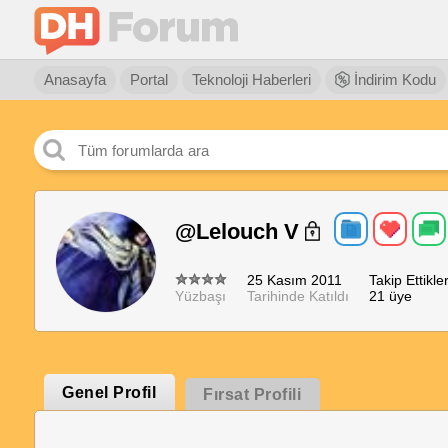
Anasayfa
Portal
Teknoloji Haberleri
İndirim Kodu
@Lelouch V
25 Kasım 2011
Takip Ettikler
Yüzbaşı
Tarihinde Katıldı
21 üye
Genel Profil
Fırsat Profili