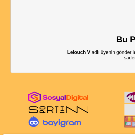
Bu P
Lelouch V
adlı üyenin gönderile
sadec